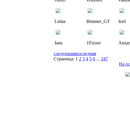
Lirina
Bimmer_GT
IraS
Iana
1Fixxer
Anzar
следующая
последняя
Страница:
1
2
3
4
5
6
...
247
На о