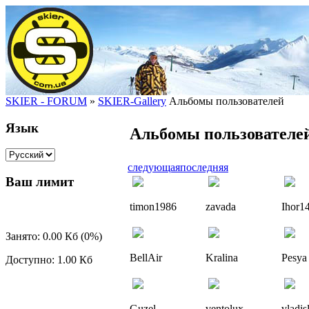
SKIER - FORUM
»
SKIER-Gallery
Альбомы пользователей
Язык
Альбомы пользователе
следующая
последняя
Ваш лимит
timon1986
zavada
Ihor1
Занято: 0.00 Кб (0%)
BellAir
Kralina
Pesya
Доступно: 1.00 Кб
Guzel
ventolux
vladi