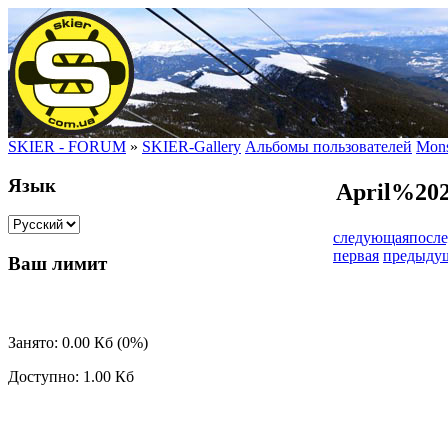
SKIER - FORUM
»
SKIER-Gallery
Альбомы пользователей
Mons
Язык
April%20
следующая
после
первая
предыду
Ваш лимит
Занято: 0.00 Кб (0%)
Доступно: 1.00 Кб