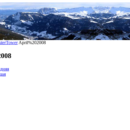
terTower
April%202008
2008
дняя
щая