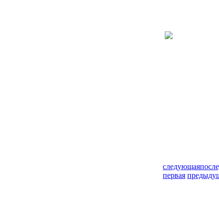
следующая
после
первая
предыду