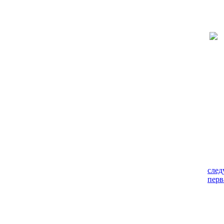
сле
перв