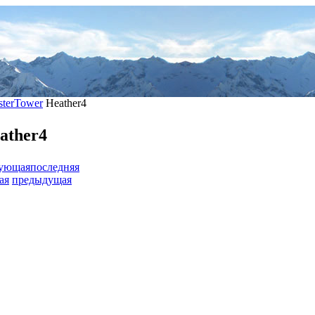
terTower
Heather4
ather4
дующая
последняя
ая
предыдущая