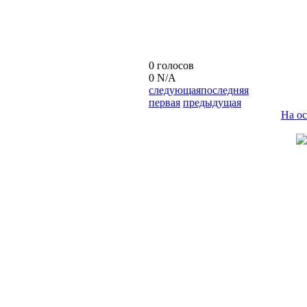
0 голосов
0
N/A
следующая
последняя
первая
предыдущая
На о