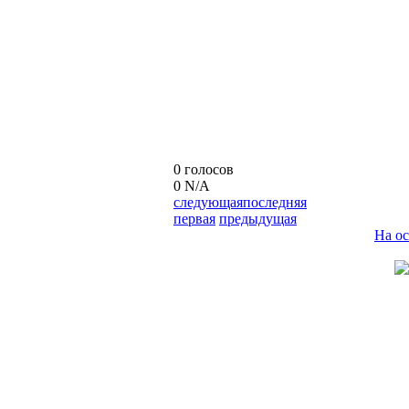
0 голосов
0
N/A
следующая
последняя
первая
предыдущая
На о