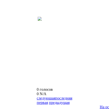
0 голосов
0
N/A
следующая
последняя
первая
предыдущая
На о