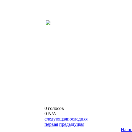
0 голосов
0
N/A
следующая
последняя
первая
предыдущая
На о