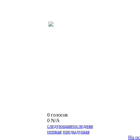
0 голосов
0
N/A
следующая
последняя
первая
предыдущая
На о