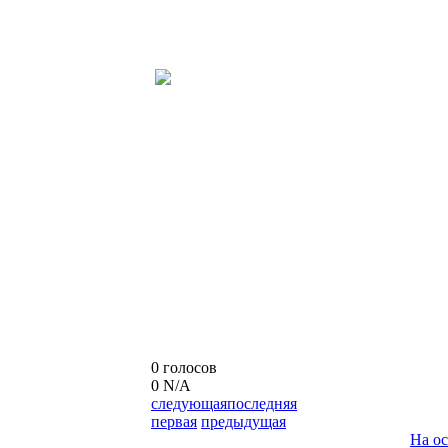
0 голосов
0
N/A
следующая
последняя
первая
предыдущая
На о