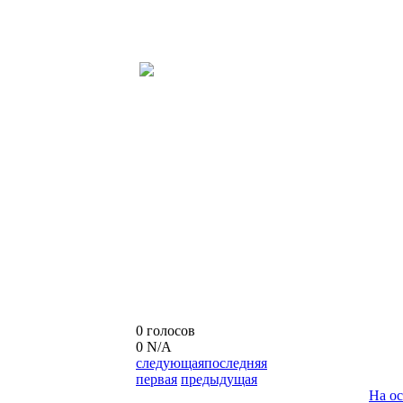
0 голосов
0
N/A
следующая
последняя
первая
предыдущая
На о