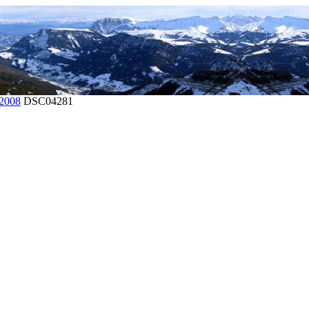
2008
DSC04281