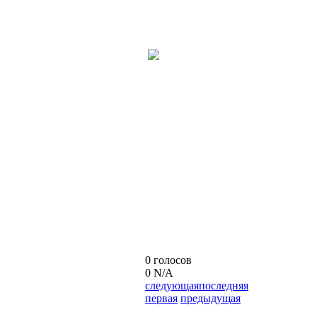
0 голосов
0
N/A
следующая
последняя
первая
предыдущая