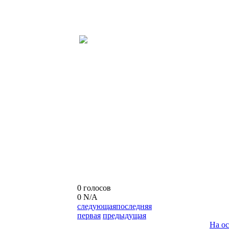
0 голосов
0
N/A
следующая
последняя
первая
предыдущая
На о