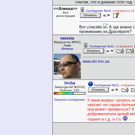
снегом, что и доказал этот год
<<Алинка>>
Сообщение №10
, отправлено 13
Без
регистрации
Вот спасибо
А где можно г
проживанию на Драгобрате?
vasssia
Модератор (#562)
Львів
Сообщение №11
, отправлено 
Отчеты
www.ski.lviv.ua
Iricha
Сообщение №12
, отправле
Завсегдатай (#1033)
Рейтинг: 225
Оценить сообщение!
У меня вопрос: катаясь н
хватает ли горная болезн
она может проявиться? А 
доброжелатели целый веч
тошнит и т.д. и т.п.