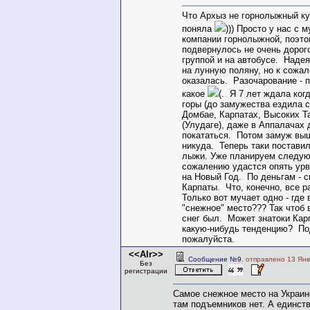
Что Архыз не горнолыжный кур
поняла
))) Просто у нас с 
компании горнолыжной, поэто
подвернулось не очень дорог
группой и на автобусе. Наде
на лунную поляну, но к сожа
оказалась. Разочарование - п
какое
(. Я 7 лет ждала ког
горы (до замужества ездила 
Домбае, Карпатах, Высоких Т
(Улудаге), даже в Аппалачах
покататься. Потом замуж выш
никуда. Теперь таки постави
лыжи. Уже планируем следую
сожалению удастся опять урв
на Новый Год. По деньгам - с
Карпаты. Что, конечно, все р
Только вот мучает одно - где
"снежное" место??? Так чтоб 
снег был. Может знатоки Кар
какую-нибудь тенденцию? По
пожалуйста.
<<Alr>>
Сообщение №9
, отправлено 13 Янв
Без
регистрации
Самое снежное место на Украине
там подъемников нет. А единст