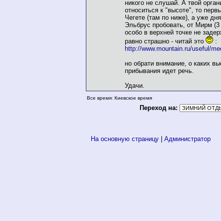
никого не слушай. А твой орга
относиться к "высоте", то перв
Чегете (там по ниже), а уже дня
Эльбрус пробовать, от Мирм (3 
особо в верхней точке не заде
равно страшно - читай это
:
http://www.mountain.ru/useful/me
но обрати внимание, о каких в
прибывания идет речь.
Удачи.
Все время: Киевское время
Переход на:
На основную страницу
|
Администратор