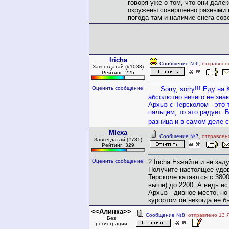
говоря уже о том, что они далек
окружены совершенно разными г
погода там и наличие снега сов
Iricha
Сообщение №6
, отправлен
Завсегдатай (#1033)
Рейтинг: 225
Оценить сообщение!
Sorry, sorry!!! Еду на 
абсолютно ничего не зна
Архыз с Терсколом - это т
пальцем, то это радует.
Б
разница и в самом деле 
Mlexa
Сообщение №7
, отправлен
Завсегдатай (#785)
Рейтинг: 329
Оценить сообщение!
2 Iricha Езжайте и не за
Получите настоящее удо
Терсколе катаются с 3800
выше) до 2200. А ведь ес
Архыз - дивное место, но 
курортом он никогда не бы
<<Алинка>>
Сообщение №8
, отправлено 13 
Без
регистрации