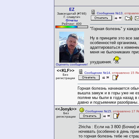
EZ
Сообщение №13
, отправле
Завсегдатай (#746)
Г. славутич
Отчеты
Рейтинг: 400
"Горная болезнь" у каждо
Ну в принципе это все за
особенностей организма, 
адаптироваться к измене
меня не былоникаких при
ухудшения.
Оценить сообщение!
<<KLF>>
Сообщение №14
, отправлено 15 Я
Без
регистрации
Горная болезнь начинается обы
вышла замуж и в горы уже не е
поляне мы были в года назад в 
давно и подъемники разобраны..
<<Jonyk>>
Сообщение №15
, отправлено 17 Я
Без
регистрации
2Iricha : Если на 3 800 (Бочки) 
ночевать (особенно в день прие
то горная болезнь тебе не стра