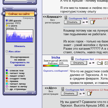
А что в Архызе - почему кошма
Я эти места помню и люблю по
горнотуристскому опыту
Сейчас на сайте
<<Алинка>>
Свернуть
Сообщение №3
, отправлено 12 
Без
188 guests
регистрации
(рекорд: 2321)
1 users
(рекорд: 1)
Кошмар потому как на лунную
там подьемники не работали.
Из всех горок - только на ба
знает - узкий желобок с буге
Обновить
Разве это катание?????? А в 
Alex.skier
стаял, слякоть, навоз под ног
Отсортировано
Iricha
Сообщение №4
, отправлен
по имени
Завсегдатай (#1033)
Сортировать по
Рейтинг: 225
времени
- список тем
Оценить сообщение!
Что-то не радостное соо
- читает тему
далеко от Терскола. А т
- пишет ответ
в средине февраля. Хоте
- создает тему
- правка
провести время, и главно
- читает личку
- пишет в личку
<<Alr>>
- др. страницы
Сообщение №5
, отправлено 12 Янв
Без
регистрации
Ну вы даете!? Сравнили что-то 
Терскол. Высота Архыза 1450, а