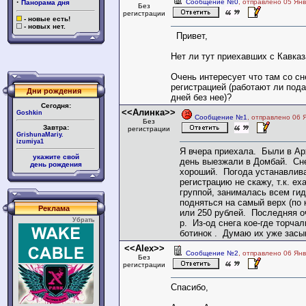
·
Сообщение №0
, отправлено 05 Янв
Панорама дня
Без
регистрации
- новые есть!
- новых нет.
Привет,
Нет ли тут приехавших с Кавказ
Очень интересует что там со сн
регистрацией (работают ли под
Дни рождения
дней без нее)?
Сегодня:
<<Алинка>>
Goshkin
Сообщение №1
, отправлено 06 
Без
Завтра:
регистрации
GrishunaMariy.
izumiya1
Я вчера приехала. Были в Ар
укажите свой
день выезжали в Домбай. Сн
день рождения
хороший. Погода устанавлив
регистрацию не скажу, т.к. е
группой, занималась всем ги
подняться на самый верх (по 
Реклама
или 250 рублей. Последняя о
Убрать
р. Из-од снега кое-где торча
ботинок . Думаю их уже засы
<<Alex>>
Сообщение №2
, отправлено 06 Янв
Без
регистрации
Спасибо,