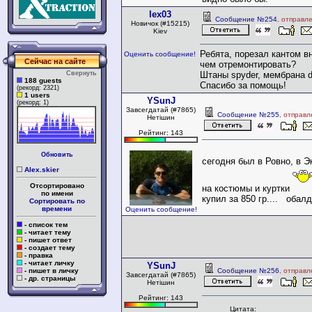
lex03
Сообщение №254
, отправл
Новичок (#15215)
Kiev
Ребята, порезал кантом вн
Оценить сообщение!
Сейчас на сайте
чем отремонтировать?
Свернуть
Штаны spyder, мембрана d
188 guests
Спасибо за помощь!
(рекорд: 2321)
1 users
YSunJ
(рекорд: 1)
Завсегдатай (#7865)
Сообщение №255
, отправ
Нетішин
Рейтинг: 143
Обновить
сегодня был в Ровно, в Э
Alex.skier
Отсортировано
на костюмы и куртки
по имени
купил за 850 гр.... обалде
Сортировать по
времени
Оценить сообщение!
- список тем
- читает тему
- пишет ответ
- создает тему
- правка
- читает личку
YSunJ
- пишет в личку
Сообщение №256
, отправ
Завсегдатай (#7865)
- др. страницы
Нетішин
Рейтинг: 143
Цитата: