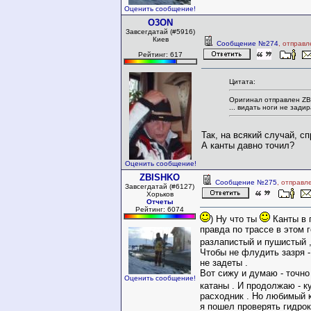
Оценить сообщение!
O3ON
Завсегдатай (#5916)
Киев
Сообщение №274
, отправл
Рейтинг: 617
Цитата:
Оригинал отправлен Z
... видать ноги не зади
Так, на всякий случай, с
А канты давно точил?
Оценить сообщение!
ZBISHKO
Сообщение №275
, отправл
Завсегдатай (#6127)
Хорьков
Отчеты
Рейтинг: 6074
) Ну что ты
Канты в 
правда по трассе в этом г
разлапистый и пушистый ,
Чтобы не флудить зазря -
не задеты .
Вот сижу и думаю - точно
Оценить сообщение!
катаны . И продолжаю - к
расходник . Но любимый к
я пошел проверять гидрок