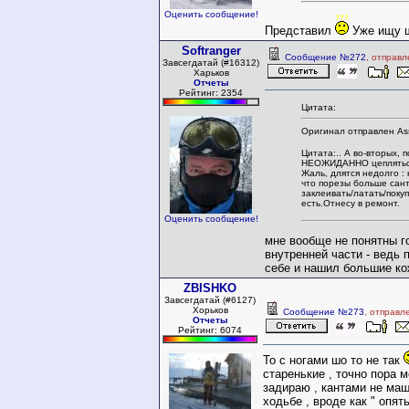
Оценить сообщение!
Представил
Уже ищу ш
Softranger
Сообщение №272
, отправ
Завсегдатай (#16312)
Харьков
Отчеты
Рейтинг: 2354
Цитата:
Оригинал отправлен Ass
Цитата:.. А во-вторых
НЕОЖИДАННО цепляться 
Жаль, длятся недолго : н
что порезы больше сан
заклеивать/латать/поку
есть.Отнесу в ремонт.
Оценить сообщение!
мне вообще не понятны г
внутренней части - ведь 
себе и нашил большие ко
ZBISHKO
Завсегдатай (#6127)
Хорьков
Сообщение №273
, отправл
Отчеты
Рейтинг: 6074
То с ногами шо то не так
старенькие , точно пора м
задираю , кантами не маш
ходьбе , вроде как " опять