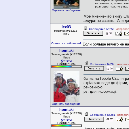
чем отремонтировать? м
нельзя шить, только кл
разноцветных, но у нас
Оценить сообщение!
Мое мнение-что внизу шта
аккуратно зашить. Или д
lex03
Сообщение №259
, отправл
Новичок (#15215)
Kiev
Оценить сообщение!
Если больше ничего не на
homiaki
Завсегдатай (#12878)
Киев
Отчеты
Рейтинг: 391
Сообщение №260
, отправ
бачив на Героїв Сталінгра
стрілочка веде до фірми
речовиною.
ps. для інформації.
Оценить сообщение!
homiaki
Завсегдатай (#12878)
Сообщение №261
, отправл
Киев
Отчеты
Рейтинг: 391