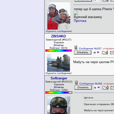
тепер ще й шапка Phenix
Вдячний магазину
Протока
Оценить сообщение!
ZBISHKO
Завсегдатай (#6127)
Хорьков
Отчеты
Рейтинг: 6074
Сообщение №267
, отправл
Мабуть на черзi шолом Ph
Оценить сообщение!
Softranger
Завсегдатай (#16312)
Сообщение №268
, отправ
Харьков
Отчеты
Рейтинг: 2354
Цитата:
Оригинал отправлен Z
Мабуть на черзi шолом Ph