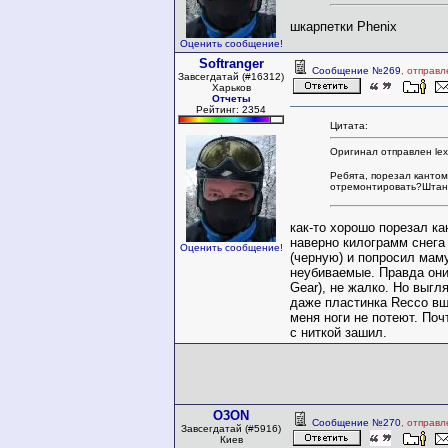
шкарпетки Phenix
Оценить сообщение!
Softranger
Сообщение №269
, отправ
Завсегдатай (#16312)
Харьков
Отчеты
Рейтинг: 2354
Цитата:
Оригинал отправлен lex
Ребята, порезал кантом
отремонтировать?Штаны
как-то хорошо порезал ка
наверно килограмм снега
Оценить сообщение!
(черную) и попросил мам
неубиваемые. Правда они
Gear), не жалко. Но выг
даже пластинка Recco вш
меня ноги не потеют. Поч
с ниткой зашил.
O3ON
Сообщение №270
, отправ
Завсегдатай (#5916)
Киев