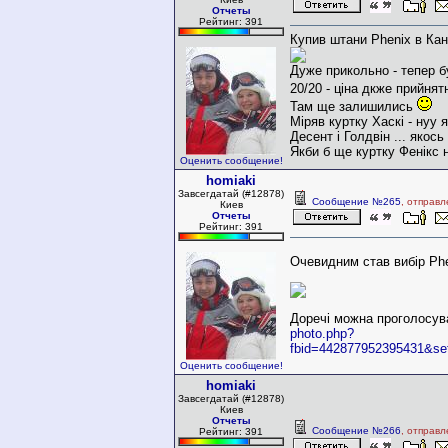
Отчеты
Рейтинг: 391
Купив штани Phenix в Кан
Дуже прикольно - тепер бу
20/20 - ціна дкже прийня
Там ще залишились
Міряв куртку Хаскі - нуу я
Десент і Голдвін ... якос
Якби б ще куртку Фенікс на
Оценить сообщение!
homiaki
Завсегдатай (#12878)
Сообщение №265
, отправл
Киев
Отчеты
Рейтинг: 391
Очевидним став вибір Ph
Доречі можна проголосув
photo.php?
fbid=442877952395
431&se
Оценить сообщение!
homiaki
Завсегдатай (#12878)
Киев
Отчеты
Сообщение №266
, отправ
Рейтинг: 391