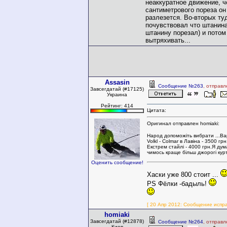
неаккуратное движение, че
сантиметрового пореза он
разлезется. Во-вторых ту
почувствовал что штанина
штанину порезал) и потом
вытряхивать...
Assasin
Сообщение №263
, отправл
Завсегдатай (#17125)
Украина
Рейтинг: 414
Цитата:
Оригинал отправлен homiaki:
Народ допоможіть вибрати ...Варі
Volkl - Colmar в Лавіна - 3500 гр
Екстрем стайлі - 4000 грн.Я дума
чимось краще більш джорогі курт
Оценить сообщение!
Хаски уже 800 стоит ...
PS Фёлки -бадыль!
[ 20 Апр 2012: Сообщение испра
homiaki
Завсегдатай (#12878)
Сообщение №264
, отправл
Киев