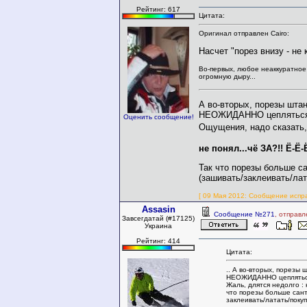
Рейтинг: 617
Цитата:
Оригинал отправлен Cairo:
Насчет "порез внизу - не 
Во-первых, любое неаккуратное 
огромную дыру...
А во-вторых, порезы шта
НЕОЖИДАННО цепляться 
Оценить сообщение!
Ощущения, надо сказать
не понял...чё ЗА?!! Ё-Ё-Ё
Так что порезы больше с
(зашивать/заклеивать/лат
[ 09 Мая 2012: Сообщение испр
Assasin
Сообщение №271
, отправ
Завсегдатай (#17125)
Украина
Рейтинг: 414
Цитата:
.. А во-вторых, порезы
НЕОЖИДАННО цепляться 
Жаль, длятся недолго : н
что порезы больше сан
заклеивать/латать/поку