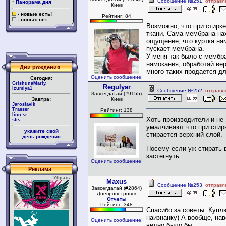
·
Сообщение №251
, отправ
Панорама дня
Киев
- новые есть!
Рейтинг: 84
- новых нет.
Возможно, что при стирк
ткани. Сама мембрана нах
ощущение, что куртка нам
пускает мембрана.
У меня так было с мембр
намокания, обработай ве
Дни рождения
много таких продается д
Оценить сообщение!
Сегодня:
GrishunaMariy.
Regulyar
izumiya1
Сообщение №252
, отправ
Завсегдатай (#9155)
Завтра:
Киев
Jaroslavik
Trasser
Рейтинг: 138
lion.sr
Хоть производители и не
sbs
умалчивают что при стир
укажите свой
стирается верхний слой.
день рождения
Посему если уж стирать 
застегнуть.
Оценить сообщение!
Реклама
Убрать
Maxus
Сообщение №253
, отправ
Завсегдатай (#2864)
Днепропетровск
Отчеты
Рейтинг: 348
Спасибо за советы. Купл
наизнанку) А вообще, нав
Оценить сообщение!
видно было бы.