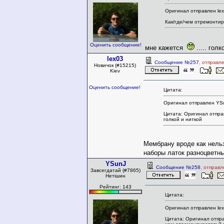
Оригинал отправлен lex
Как/где/чем отремонти
Оценить сообщение!
мне кажется
..... голк
lex03
Сообщение №257
, отправл
Новичок (#15215)
Kiev
Оценить сообщение!
Цитата:
Оригинал отправлен YS
Цитата: Оригинал отправ
голкой и ниткой
Мембрану вроде как нельз
наборы латок разноцветны
YSunJ
Сообщение №258
, отправ
Завсегдатай (#7865)
Нетішин
Рейтинг: 143
Цитата:
Оригинал отправлен lex
Цитата: Оригинал отпра