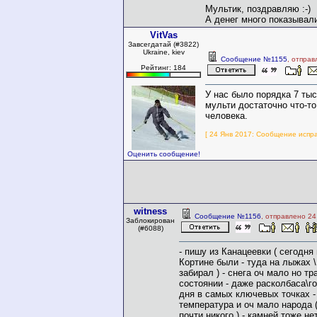
Мультик, поздравляю :-)
А денег много показывали
VitVas
Завсегдатай (#3822)
Ukraine, kiev
Сообщение №1155
, отправ
Рейтинг: 184
У нас было порядка 7 тыс
мульти достаточно что-то
человека.
[ 24 Янв 2017: Сообщение испра
Оценить сообщение!
witness
Сообщение №1156
, отправлено 24
Заблокирован
(#6088)
- пишу из Канацеевки ( сегодня
Кортине были - туда на лыжах \
забирал ) - снега оч мало но т
состоянии - даже расколбаса\го
дня в самых ключевых точках -
температура и оч мало народа 
почти никого ) - камней тоже н