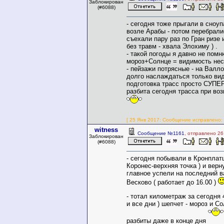
Заблокирован
(#6088)
- сегодня тоже прыгали в сноуп
возле Арабы - потом перебрали
съехали пару раз по Гран ризе 
без травм - хвала Элохиму ) .
- такой погоды я давно не помн
мороз+Солнце = видимость нес
- пейзажи потрясные - на Валл
долго наслаждаться только видо
подготовка трасс просто СУПЕР
разбита сегодня трасса при воз
[ 25 Янв 2017: Сообщение исправлено: w
witness
Сообщение №1161
, отправлено 26
Заблокирован
(#6088)
- сегодня побывали в Кронплат
Коронес-верхняя точка ) и верн
главное успели на последний в
Весково ( работает до 16.00 )
- тотал километраж за сегодня 4
и все дни ) шепчет - мороз и Со
разбиты даже в конце дня