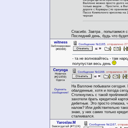
Валлоне можно просто долго н
только видом ... Простите, а Вал
дороге с Корвары ( по оранжево
Пассо Комполонго креселка на 2
черная
Спасибо. Завтра , попытаемся 
Последний день, будь что будет
witness
Сообщение №1165
, отправлено 27
Заблокирован
(#6088)
- та не волновайтесь - там нар
полупустая весь день
Ceryoga
Сообщение №1166
, отправлено 28
Новичок
(#21959)
Одеса
На Валлоне побывали сегодня. 
Оценить
обалденные, хотя и погода сего
сообщение!
Столкнулись с такой проблемой:
захотели брать кредитной карто
дебетные. Это просто отмазка,
налом? Или действительно тако
знаю, у них самих только креди
сталкивался.
Yaroslav.M
Сообщение №1167
, отправ
Завсегдатай (#7124)