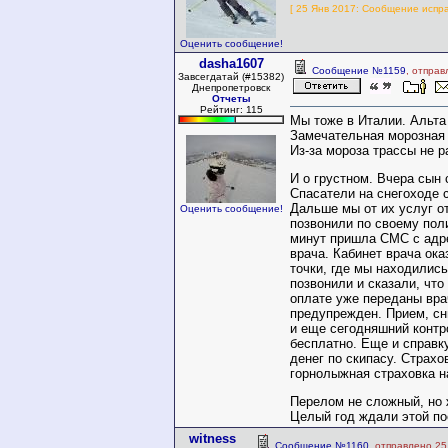
[ 25 Янв 2017: Сообщение испра
Оценить сообщение!
dasha1607
Сообщение №1159
, отправ
Завсегдатай (#15382)
Днепропетровск
Отчеты
Рейтинг: 115
Мы тоже в Италии. Альта
Замечательная морозная 
Из-за мороза трассы не р
И о грустном. Вчера сын 
Спасатели на снегоходе с
Дальше мы от их услуг о
Оценить сообщение!
позвонили по своему поли
минут пришла СМС с адр
врача. Кабинет врача ока
точки, где мы находились
позвонили и сказали, что
оплате уже переданы вра
предупрежден. Прием, сн
и еще сегодняшний контр
бесплатно. Еще и справк
денег по скипасу. Страхо
горнолыжная страховка на
Перелом не сложный, но 
Целый год ждали этой по
witness
Сообщение №1160
, отправлено 25