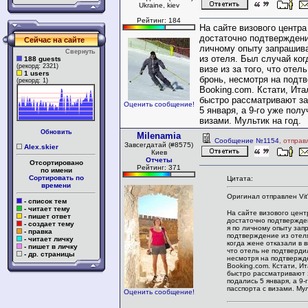
Ukraine, kiev
Рейтинг: 184
На сайте визового центра
достаточно подтверждения
Сейчас на сайте
личному опыту запрашив
Свернуть
из отеля. Был случай ког
188 guests
(рекорд: 2321)
визе из за того, что отел
1 users
бронь, несмотря на подт
(рекорд: 1)
Booking.com. Кстати, Ит
быстро рассматривают з
Оценить сообщение!
5 января, а 9-го уже пол
визами. Мультик на год.
Обновить
Milenamia
Сообщение №1154
, отправ
Завсегдатай (#8575)
Alex.skier
Киев
Отчеты
Отсортировано
Рейтинг: 371
по имени
Сортировать по
Цитата:
времени
Оригинал отправлен Vit
- список тем
- читает тему
На сайте визового цент
- пишет ответ
достаточно подтвержден
- создает тему
я по личному опыту за
- правка
подтверждение из отел
- читает личку
когда жене отказали в в
- пишет в личку
что отель не подтверди
- др. страницы
несмотря на подтвержд
Booking.com. Кстати, И
быстро рассматривают 
подались 5 января, а 9-
пасспорта с визами. Мул
Оценить сообщение!