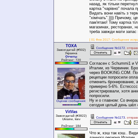
назад, як тільки перетнул
картка "чарівно" почала пр
Видать вони навіть з тер
"хімічать".)))) Причому, ц
пам'ятаю! Тому картка ті
магазинах, ресторанах, н
треба завжди мати запас 
[ 01 Фев 2017: Сообщение испр
TOXA
Сообщение №1172
, отправ
Завсегдатай (#502)
Украина
Отчеты
Рейтинг: 720
Согласен с Schummi1 и V
Италии, из Червинии. Бр
через BOOKING.COM. По 
рецепции попросили опла
отменить бронирование, а
примерно 5-6%. Естесссс
регистрировали, хотя анк
попросили.
Ну и о главном: Со вчера
Оценки сообщения:
сегодня целый день шёл с
VitVas
Завсегдатай (#3822)
Сообщение №1173
, отправ
Ukraine, kiev
Рейтинг: 184
Что ж, кэш так кэш.. Вид
данного региона Италии.