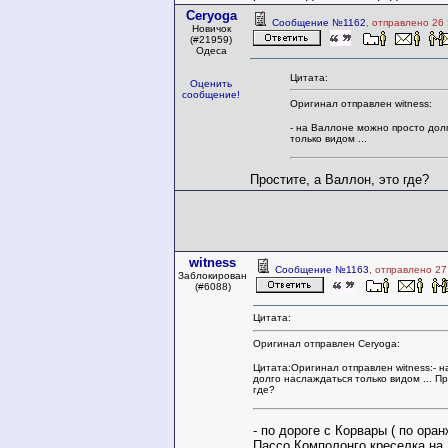
Ceryoga
Сообщение №1162
, отправлено 26
Новичок
(#21959)
Одеса
Цитата:
Оценить
сообщение!
Оригинал отправлен witness:
- на Валлоне можно просто дол
только видом ...
Простите, а Валлон, это где?
witness
Сообщение №1163
, отправлено 27
Заблокирован
(#6088)
Цитата:
Оригинал отправлен Ceryoga:
Цитата:Оригинал отправлен witness:- 
долго наслаждаться только видом ... Пр
где?
- по дороге с Корвары ( по ора
Пассо Комполонго креселка на 