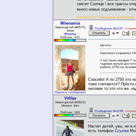
светит Солнце \ все трассы отк
много новых подъемников - отч
[ 26 Янв 2017: Сообщение исправлено: w
Milenamia
Завсегдатай (#8575)
Сообщение №1157
, отправ
Киев
Отчеты
Рейтинг: 371
Цитата:
Оригинал отправлен Vit
У нас было порядка 7 ты
годовую мульти достато
районе 2750 на человек
Спасибо! А по 2750 это н
тоже считаются? Просто 
человек то это что же, на
Оценить сообщение!
VitVas
Завсегдатай (#3822)
Ukraine, kiev
Сообщение №1158
, отправ
Рейтинг: 184
Насчет детей, увы, не в к
есть телефон
Ссылка
Мож