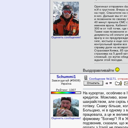
Оригинал отправлен da
я.И о грустном. Вчера 
на горе. Спасатели на 
в низ. Дальше мы от их 
и позвонили по своему 
40 минут пришла СМС с
именем врача. Кабинет 
300 м от той точки, где
Также нам позвонили и 
документы об оплате у
Оценить сообщение!
врачу и он предупрежде
гипс, костыли и еще се
контрольный приём все
справку дали на возврат
Страховая Княжа, 85 г
страховка на 5 дней ка
сложный, но жутко обид
ждали этой поездки.
Выздоравливайте
Schummi1
Сообщение №1171
, отправ
Завсегдатай (#5608)
Україна
Рейтинг: 1307
На курортах, особливо в Іт
кредиток. Можливо, вони 
шахрайством, але скрізь
готівку. Скажу більше, ко
Больцано, ні в одному з м
працювала, а це ж велике
Оценить сообщение!
фірмовму "Богнер"! Я в У
подзвонив, сказали, що ж
оплату з Італії не приходи