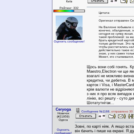
Київ
Рейтинг: 332
Цитата:
Оригинал отправлен Ce
На Валлоне побывали с
конечно, обалденные, х
сегодня не супер ясная.
такой проблемой: за жи
брать кредитной картой
Оценить сообщение!
только дебетные. Это п
чтобы рассчитались на
действительно такое ес
знаю, у них самих тольк
Может, кто сталкивался.
Щось вони собі гонять. К
Maestro,Electron чи ще як
взагалі не можливо визна
кредитна, чи дебетна. В м
карток і Visa, i MasterCard
крім валюти не відрізняю
з них я про всяк випадок
лінію, всі решту - суто де
Шотатутнітак...
Ceryoga
Сообщение №1168
, отправлено 30
Новичок
(#21959)
Одеса
Зовні, по карті ніяк. А якщо вст
Оценить
він бачить і пише на екрані. Я 
сообщение!