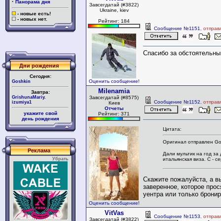
·
Панорама дня
Завсегдатай (#3822)
Ukraine, kiev
- новые есть!
- новых нет.
Рейтинг: 184
Сообщение №1151
, отправ
Спасибо за обстоятельны
Дни рождения
Сегодня:
Оценить сообщение!
Goshkin
Milenamia
Завтра:
GrishunaMariy.
Завсегдатай (#8575)
Сообщение №1152
, отправ
izumiya1
Киев
Отчеты
укажите свой
Рейтинг: 371
день рождения
Цитата:
Оригинал отправлен Go
Реклама
Дали мультик на год за 
итальянская виза. С - се
Убрать
Скажите пожалуйста, а в
заверенное, которое прос
уентра или только брони
Оценить сообщение!
VitVas
Сообщение №1153
, отправ
Завсегдатай (#3822)