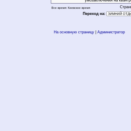
умозаключения на квант
Стран
Все время: Киевское время
Переход на:
На основную страницу
|
Администратор