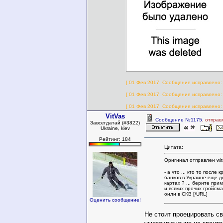
[ 01 Фев 2017: Сообщение исправлено: w
[ 01 Фев 2017: Сообщение исправлено: w
[ 01 Фев 2017: Сообщение исправлено: w
VitVas
Сообщение №1175
, отправ
Завсегдатай (#3822)
Ukraine, kiev
Рейтинг: 184
Цитата:
Оригинал отправлен wit
- а что ... кто то после
банков в Украине ещё д
картах ? ... берите при
и всяких прочих гройсма
онли в СКВ [/URL]
Оценить сообщение!
Не стоит проецировать с