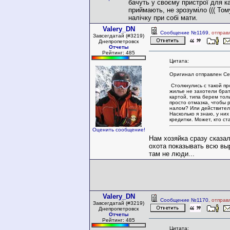
бачуть у своєму пристрої для к
приймають, не зрозуміло ((( Том
налічку при собі мати.
Valery_DN
Сообщение №1169
, отправ
Завсегдатай (#3219)
Днепропетровск
Отчеты
Рейтинг: 485
Цитата:
Оригинал отправлен Ce
Столкнулись с такой пр
жилье не захотели бра
картой, типа берем тол
просто отмазка, чтобы 
налом? Или действитель
Насколько я знаю, у них
кредитки. Может, кто ст
Оценить сообщение!
Нам хозяйка сразу сказа
охота показывать всю выр
там не люди...
Valery_DN
Сообщение №1170
, отправ
Завсегдатай (#3219)
Днепропетровск
Отчеты
Рейтинг: 485
Цитата: