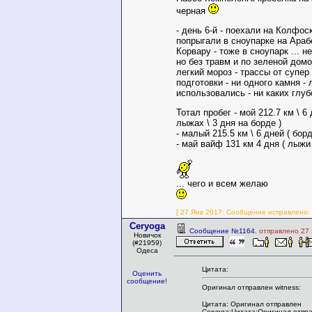
черная
- день 6-й - поехали на Колфоск
попрыгали в сноупарке на Арабе
Корвару - тоже в сноупарк ... 
но без травм и по зеленой домо
легкий мороз - трассы от супер
подготовки - ни одного камня -
использовались - ни каких глуб
Тотал пробег - мой 212.7 км \ 6 
лыжах \ 3 дня на борде )
- малый 215.5 км \ 6 дней ( борд
- май вайф 131 км 4 дня ( лыжи 
... чего и всем желаю
[ 27 Янв 2017: Сообщение исправлено: w
Ceryoga
Сообщение №1164
, отправлено 27
Новичок
(#21959)
Одеса
Цитата:
Оценить
сообщение!
Оригинал отправлен witness:
Цитата: Оригинал отправлен
Ceryoga:Цитата:Оригинал отправ