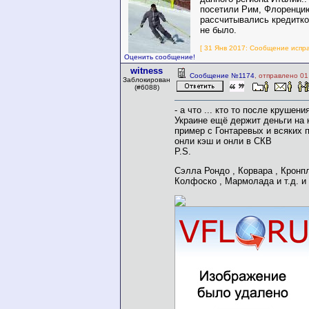
посетили Рим, Флоренцию
рассчитывались кредитко
не было.
[ 31 Янв 2017: Сообщение испра
Оценить сообщение!
witness
Сообщение №1174
, отправлено 01
Заблокирован
(#6088)
- а что ... кто то после крушени
Украине ещё держит деньги на к
пример с Гонтаревых и всяких 
онли кэш и онли в СКВ
P.S.
Сэлла Рондо , Корвара , Кронпл
Колфоско , Мармолада и т.д. и т.