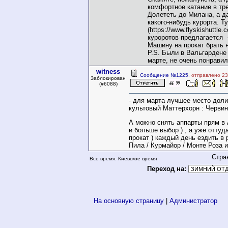
комфортное катание в тр
Долететь до Милана, а д
какого-нибудь курорта. Ту
(https://www.flyskishuttle
куроротов предлагается -
Машину на прокат брать н
P.S. Были в Вальгардене
марте, не очень понравил
witness
Сообщение №1225
, отправлено 2
Заблокирован
(#6088)
- для марта лучшее место доли
культовый Маттерхорн : Червин
А можно снять аппарты прям в 
и больше выбор ) , а уже оттуд
прокат ) каждый день ездить в 
Пила / Курмайор / Монте Роза и 
Стра
Все время: Киевское время
Переход на:
На основную страницу
|
Администратор