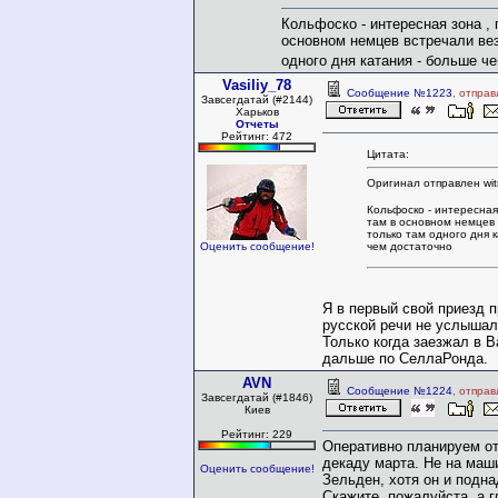
Кольфоско - интересная зона , 
основном немцев встречали везд
одного дня катания - больше ч
Vasiliy_78
Сообщение №1223
, отпра
Завсегдатай (#2144)
Харьков
Отчеты
Рейтинг: 472
Цитата:
Оригинал отправлен wit
Кольфоско - интересная
там в основном немцев 
только там одного дня 
чем достаточно
Оценить сообщение!
Я в первый свой приезд 
русской речи не услышал
Только когда заезжал в В
дальше по СеллаРонда.
AVN
Сообщение №1224
, отпра
Завсегдатай (#1846)
Киев
Рейтинг: 229
Оперативно планируем о
декаду марта. Не на маш
Оценить сообщение!
Зельден, хотя он и подна
Скажите, пожалуйста, а г