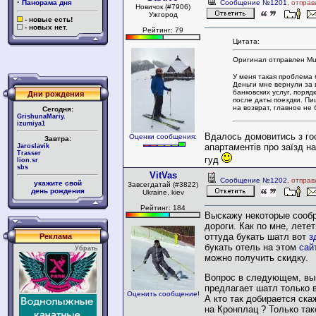
·
Панорама дня
Сообщение №1201
, отпра
Новичок (#7906)
Ужгород
- новые есть!
- новых нет.
Рейтинг: 79
Цитата:
Оригинал отправлен Mu
У меня такая проблема 
Деньги мне вернули за
банковских услуг, поряд
Дни рождения
после даты поездки. П
на возврат, главное не 
Сегодня:
GrishunaMariy.
izumiya1
Вдалось домовитись з г
Оценки сообщения:
Завтра:
апартаментів про заїзд на
Jaroslavik
Trasser
гуд
lion.sr
sbs
VitVas
Сообщение №1202
, отпра
укажите свой
Завсегдатай (#3822)
день рождения
Ukraine, kiev
Рейтинг: 184
Выскажу некоторые сооб
дороги. Как по мне, лете
оттуда букать шатл вот
з
Реклама
букать отель на этом
сай
Убрать
можно получить скидку.
Вопрос в следующем, вы
предлагает шатл только в
Оценить сообщение!
А кто так добирается ска
на Кронплац ? Только так