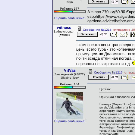
Київ
Рейтинг: 177
А я про 270 км(60-90 Євро
євроhttps://www.valgardena.
Оценить сообщение!
gardena-advice/before-arrivi
witness
Сообщение №1215
, отправлено 25
Заблокирован
(#6088)
- компонента цены трансфера в
цены всего тура - это копеечная
преимущество Доломитов : огро
почти всегда отличная погода :
перевалы не закрывают и т.д.
VitVas
Сообщение №1216
, отпра
Завсегдатай (#3822)
Ukraine, kiev
Рейтинг: 184
Цитата:
Оригинал отправлен vvb
Венеція (Марко Поло) з
км від Valgardena- a Inns
аеропорту ходять шатли
пять сезонів літає по с
безкоштовним лижним ,,
того маса варіантів чер
Оценить сообщение!
Австрійськими авіалінія
Франкфурт Люфтамі про
тиждня і за більш ,,ласі" 
KolomoyVaffe.