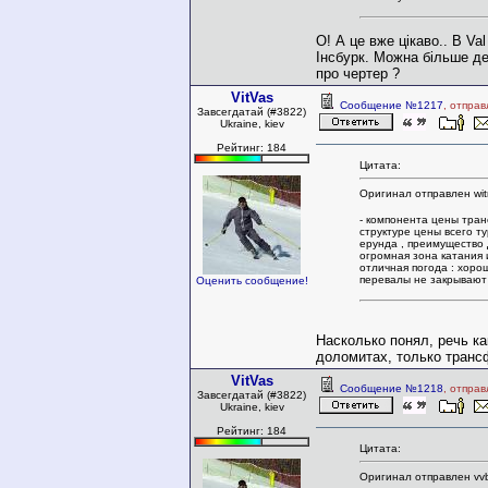
О! А це вже цікаво.. В Va
Інсбурк. Можна більше д
про чертер ?
VitVas
Сообщение №1217
, отпра
Завсегдатай (#3822)
Ukraine, kiev
Рейтинг: 184
Цитата:
Оригинал отправлен wit
- компонента цены тра
структуре цены всего ту
ерунда , преимущество 
огромная зона катания 
отличная погода : хоро
перевалы не закрывают 
Оценить сообщение!
Насколько понял, речь ка
доломитах, только транс
VitVas
Сообщение №1218
, отпра
Завсегдатай (#3822)
Ukraine, kiev
Рейтинг: 184
Цитата:
Оригинал отправлен vvb