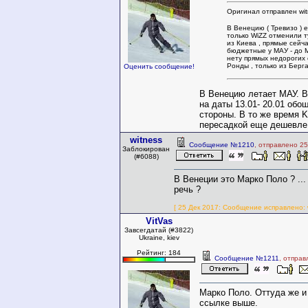
Оригинал отправлен wit
В Венецию ( Тревизо ) е
только WiZZ отменили 
из Киева , прямые сейч
бюджетные у МАУ - до М
нету прямых недорогих 
Ронды , только из Берга
Оценить сообщение!
В Венецию летает МАУ. В
на даты 13.01- 20.01 обо
стороны. В то же время 
пересадкой еще дешевле
witness
Сообщение №1210
, отправлено 25
Заблокирован
(#6088)
В Венеции это Марко Поло ? ...
речь ?
[ 25 Дек 2017: Сообщение исправлено: w
VitVas
Завсегдатай (#3822)
Ukraine, kiev
Рейтинг: 184
Сообщение №1211
, отправ
Марко Поло. Оттуда же и
ссылке выше.