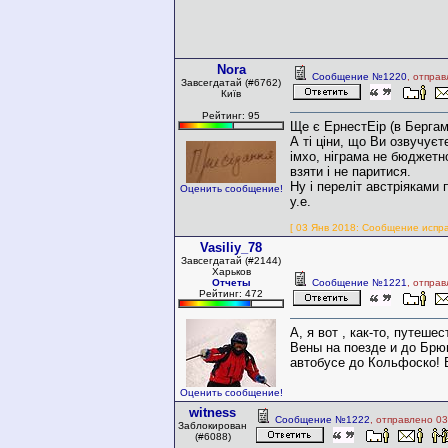
Nora
Сообщение №1220
, отпра
Завсегдатай (#6762)
Київ
Рейтинг: 95
Ще є ЕрнестЕір (в Берга
А ті ціни, що Ви озвучуєт
імхо, ніграма не бюджетн
взяти і не паритися.
Ну і переліт австріяками 
Оценить сообщение!
у.е.
[ 03 Янв 2018: Сообщение испра
Vasiliy_78
Завсегдатай (#2144)
Харьков
Отчеты
Сообщение №1221
, отпра
Рейтинг: 472
А, я вот , как-то, путеше
Вены на поезде и до Брюн
автобусе до Кольфоско! 
Оценить сообщение!
witness
Сообщение №1222
, отправлено 03
Заблокирован
(#6088)