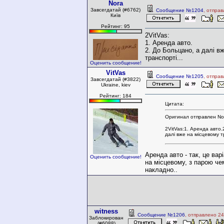
Nora
Завсегдатай (#6762)
Сообщение №1204
, отпра
Київ
Рейтинг: 95
2VitVas:
1. Аренда авто.
2. До Больцано, а далі в
транспорті...
Оценить сообщение!
VitVas
Сообщение №1205
, отпра
Завсегдатай (#3822)
Ukraine, kiev
Рейтинг: 184
Цитата:
Оригинал отправлен No
2VitVas:1. Аренда авто.
далі вже на місцевому тр
Аренда авто - так, це вар
Оценить сообщение!
на місцевому, з парою че
накладно..
witness
Сообщение №1206
, отправлено 24
Заблокирован
(#6088)