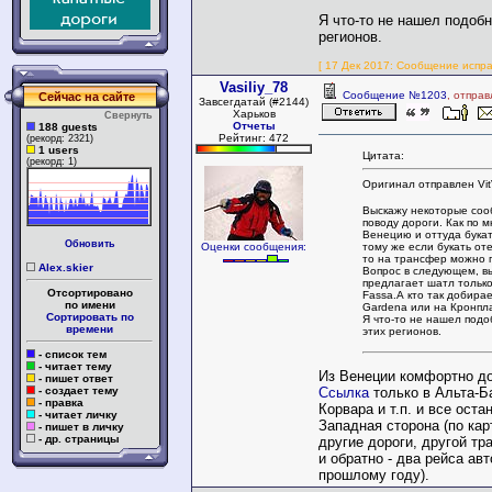
Я что-то не нашел подобн
регионов.
[ 17 Дек 2017: Сообщение исправ
Vasiliy_78
Сообщение №1203
, отпра
Сейчас на сайте
Завсегдатай (#2144)
Харьков
Свернуть
Отчеты
188 guests
Рейтинг: 472
(рекорд: 2321)
1 users
Цитата:
(рекорд: 1)
Оригинал отправлен Vit
Выскажу некоторые соо
поводу дороги. Как по м
Венецию и оттуда букат
Обновить
тому же если букать от
Оценки сообщения:
то на трансфер можно п
Alex.skier
Вопрос в следующем, в
предлагает шатл только 
Отсортировано
Fassa.А кто так добирае
по имени
Gardena или на Кронпла
Сортировать по
Я что-то не нашел подо
времени
этих регионов.
- список тем
- читает тему
Из Венеции комфортно д
- пишет ответ
Ссылка
только в Альта-Б
- создает тему
- правка
Корвара и т.п. и все оста
- читает личку
Западная сторона (по кар
- пишет в личку
- др. страницы
другие дороги, другой тр
и обратно - два рейса авт
прошлому году).