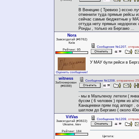
В Венецию ( Тревизо ) ессно лу
отменили туда прямые рейсы и
сейчас самые бюджетные у МАУ
оттуда нету прямых недорогих 
Ронды , только из Бергамо ...
Nora
Завсегдатай (#6762)
Київ
Сообщение №1207
, отпра
Рейтинг: 95
У МАУ були рейси в Берг
Оценить сообщение!
witness
Сообщение №1208
, отправлено 25
Заблокирован
(#6088)
- мы в Мальпензу летели ( янва
бусом ( 6 человек ) прям из а/п
Канацеевки прям под аппарт , 
шатлом до Бергамо ( около 40е
VitVas
Сообщение №1209
, отпра
Завсегдатай (#3822)
Ukraine, kiev
Рейтинг: 184
Цитата: