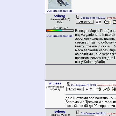
Оценить сообщение!
vvberg
Сообщение №1212
, отпра
Новичок (#2846)
Київ
Рейтинг: 177
Венеція (Марко Поло) зна
від Valgardena- a Innsbruk
Оценить сообщение!
аеропорту ходять шатли. 
сезонів літає по суботам
безкоштовним лижним ,,ба
маса варіантів через Від
авіалініями , або через
протягом всього тиждня і з
ніж у KolomoyVaffe.
witness
Сообщение №1213
, отправлено 25
Заблокирован
(#6088)
да с Шатлами всё понятно - они
Бергамо и с Тревизо и с Мальпе
разный : от 60 до 90 евро в оба 
vvberg
Сообщение №1214
, отпра
Новичок (#2846)