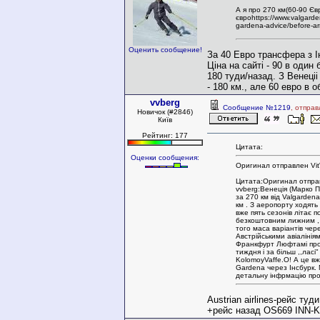
А я про 270 км(60-90 Євр
євроhttps://www.valgarden
gardena-advice/before-arri
Оценить сообщение!
За 40 Евро трансфера з І
Ціна на сайті - 90 в один 
180 туди/назад. З Венеціі
- 180 км., але 60 евро в о
vvberg
Сообщение №1219
, отпра
Новичок (#2846)
Київ
Рейтинг: 177
Цитата:
Оценки сообщения:
Оригинал отправлен Vit
Цитата:Оригинал отпра
vvberg:Венеція (Марко 
за 270 км від Valgardena
км . З аеропорту ходять
вже пять сезонів літає 
безкоштовним лижним ,,
того маса варіантів чер
Австрійськими авіалінія
Франкфурт Люфтамі про
тиждня і за більш ,,ласі" 
KolomoyVaffe.О! А це вже
Gardena через Інсбурк.
детальну інфрмацію про
Austrian airlines-рейс ту
+рейс назад OS669 INN-