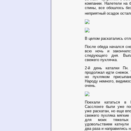
компании. Налетели на 
спины, все обошлось бе
неприятный осадок остал
В целом раскатались отл
После обеда начался сн
всю ночь и закончил
следующего дня. Вы
свежего пухлячка.
2-й день каталки Пн
продолжал идти снежок. 
но пухляком присыпа
Народу немного, видимос
очень.
Поехали кататься в 
Сасслонге были уже по
уже раскатан, но еще вп
свежего пухляка мягкие 
для моих тяжелых 
удовольствием катнули
два раза и направились н