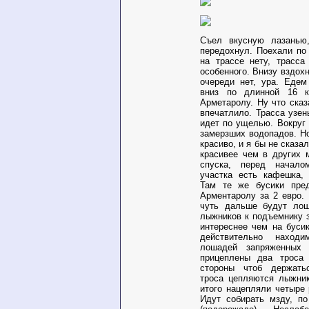
Съел вкусную лазанью,
передохнул. Поехали по
на трассе нету, трасса
особенного. Внизу вздох
очереди нет, ура. Едем
вниз по длинной 16 
Арметаролу. Ну что сказ
впечатлило. Трасса узен
идет по ущелью. Вокруг 
замерзших водопадов. Н
красиво, и я бы не сказал
красивее чем в других 
спуска, перед начало
участка есть кафешка, 
Там те же бусики пред
Арментаролу за 2 евро.
чуть дальше будут лош
лыжников к подъемнику з
интереснее чем на буси
действительно наход
лошадей запряженных
прицеплены два троса
стороны чтоб держать
троса цепляются лыжник
итого нацепляли четыре 
Идут собирать мзду, по