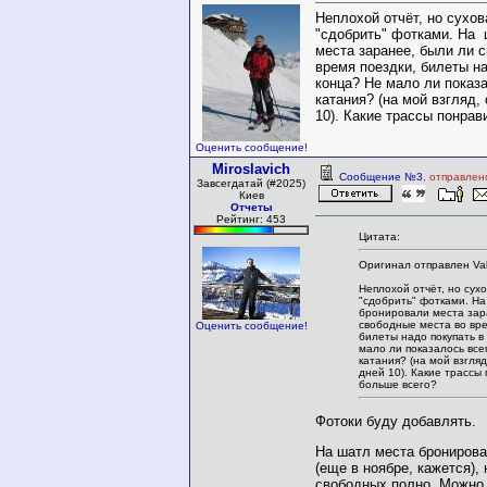
Неплохой отчёт, но сухова
"сдобрить" фотками. На 
места заранее, были ли 
время поездки, билеты на
конца? Не мало ли показа
катания? (на мой взгляд,
10). Какие трассы понра
Оценить сообщение!
Miroslavich
Сообщение №3
, отправлен
Завсегдатай (#2025)
Киев
Отчеты
Рейтинг: 453
Цитата:
Оригинал отправлен Val
Неплохой отчёт, но сухо
"сдобрить" фотками. Н
бронировали места зар
свободные места во вре
Оценить сообщение!
билеты надо покупать в
мало ли показалось все
катания? (на мой взгля
дней 10). Какие трассы
больше всего?
Фотоки буду добавлять.
На шатл места бронирова
(еще в ноябре, кажется),
свободных полно. Можно 