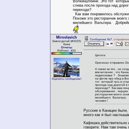
Волкинштейне. Это тот который
слева после прохода над дорог
переходе?
Как вам понравилось обслужив
Похоже это ресторанчик моего 
милейшего Вальтера. Добрейш
Miroslavich
Сообщение №7
, отправлен
Завсегдатай (#2025)
Киев
Отчеты
Рейтинг: 453
Цитата:
Оригинал отправлен Do
А скажи ка плз , не соз
впечатление , что Кана
подмосковье ? Знакомо
на фотке про обед в Во
Оценить сообщение!
тот который чуть в сто
прохода над дорогой в
переходе? Как вам пон
обслуживание , порции.
ресторанчик моего хоз
милейшего Вальтера.
человек !
Русские в Канацеи были, 
много как я был наслышан
Кафешка действительно и
говорите. Нам там очень 