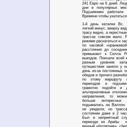
241 Евро на 6 дней. Люд
дни в популярных ме
Подъемники работали
Времени чтобы укататься
1-й день каталки Вс.
легкий минус, вверху вид
трасу видно, а окрестные
трассах совсем мало. 
режиме раскататься и за
по часовой «оранжевой
расстояния до соседних
примыкают к Селла Р
выездов. Поехали всей к
разным уровнем кат
путешествие заняло у н
день из-за постоянных о
обедов и прочего разноб
по этому маршруту 
переездов и подъем
грамотно подойти и 
альтернативные отклоне
направления, то можн
больше интересных 
подымались на Валлон. 
не увидели, но трас
состоянии даже в 2 час
Был и неприятный сл
переезде из Арабы
вечный «бугрятник», сби