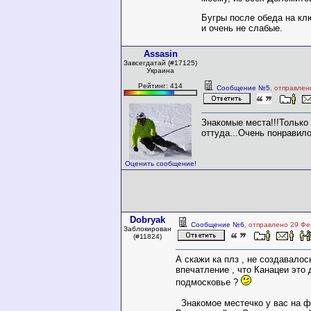
Бугры после обеда на кл
и очень не слабые.
Assasin
Завсегдатай (#17125)
Украина
Рейтинг: 414
Сообщение №5
, отправлен
Знакомые места!!!Только
оттуда...Очень понравило
Оценить сообщение!
Dobryak
Сообщение №6
, отправлено 29 Фе
Заблокирован
(#11824)
А скажи ка плз , не создавалос
впечатление , что Канацеи это 
подмосковье ?
Знакомое местечко у вас на ф