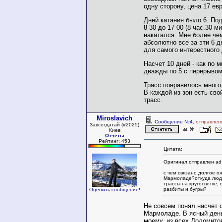
одну сторону, цена 17 евр
Дней катания было 6. По
8-30 до 17-00 (8 час.30 ми
накатался. Мне более че
абсолютно все за эти 6 д
для самого интерестного 
Насчет 10 дней - как по 
дважды по 5 с перерывом
Трасс понравилось много
В каждой из зон есть сво
трасс.
Miroslavich
Сообщение №4
, отправлен
Завсегдатай (#2025)
Киев
Отчеты
Рейтинг: 453
Цитата:
Оригинал отправлен ad
с чем связано долгое о
Мармоладе?откуда люд
трассы на кругосветке,
разбиты и бугры?
Оценить сообщение!
Не совсем понял насчет 
Мармоладе. В ясный день
моему, из всех Доломито