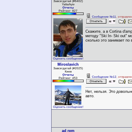
Завсегдатай (#6402)
Yalta/kyiv
Отчеты
Рейтинг: 827
Сообщение №11
, отправле
Скажите, а в Cortina d'am
методу "Ski In- Ski out" 
сколько это занимает по
Оценить сообщение!
Miroslavich
Завсегдатай (#2025)
Киев
Отчеты
Сообщение №12
, отправле
Рейтинг: 453
Нет, нельзя. Это довольн
авто.
Оценить сообщение!
ad rem