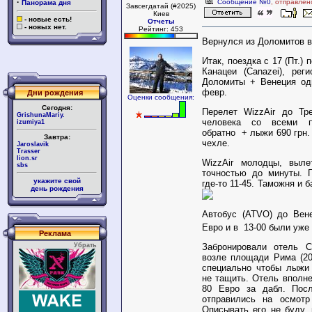
·
Сообщение №0
, отправлен
Панорама дня
Завсегдатай (#2025)
Киев
- новые есть!
Отчеты
- новых нет.
Рейтинг: 453
Вернулся из Доломитов в 
Итак, поездка с 17 (Пт.) 
Канацеи (Canazei), рег
Доломиты + Венеция од
февр.
Дни рождения
Оценки сообщения:
Сегодня:
Перелет WizzAir до Тре
GrishunaMariy.
человека со всеми 
izumiya1
обратно + лыжи 690 грн.
Завтра:
чехле.
Jaroslavik
Trasser
lion.sr
WizzAir молодцы, выле
sbs
точностью до минуты. 
укажите свой
где-то 11-45. Таможня и 
день рождения
Автобус (АТVO) до Вене
Евро и в 13-00 были уже
Реклама
Забронировали отель C
Убрать
возле площади Рима (20
специально чтобы лыжи
не тащить. Отель вполн
80 Евро за дабл. Посл
отправились на осмотр 
Описывать его не буду, 