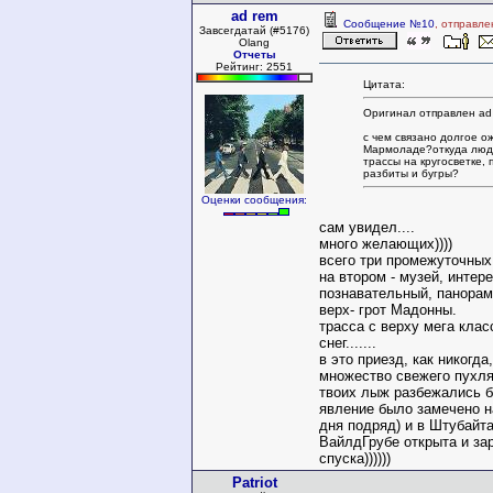
ad rem
Сообщение №10
, отправле
Завсегдатай (#5176)
Olang
Отчеты
Рейтинг: 2551
Цитата:
Оригинал отправлен ad
с чем связано долгое о
Мармоладе?откуда люд
трассы на кругосветке,
разбиты и бугры?
Оценки сообщения:
сам увидел....
много желающих))))
всего три промежуточны
на втором - музей, интер
познавательный, панора
верх- грот Мадонны.
трасса с верху мега клас
снег.......
в это приезд, как никогд
множество свежего пухляк
твоих лыж разбежались бы
явление было замечено н
дня подряд) и в Штубайт
ВайлдГрубе открыта и за
спуска))))))
Patriot