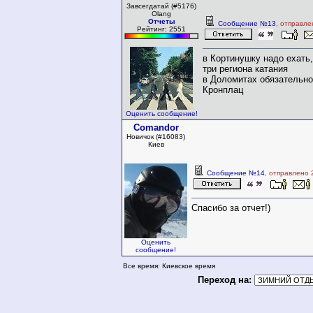
Завсегдатай (#5176)
Olang
Отчеты
Сообщение №13
, отправле
Рейтинг: 2551
в Кортинушку надо ехать,
три региона катания
в Доломитах обязательно
Кронплац
Оценить сообщение!
Comandor
Новичок (#16083)
Киев
Сообщение №14
, отправлено 
Спасибо за отчет!)
Оценить
сообщение!
Все время: Киевское время
Переход на: