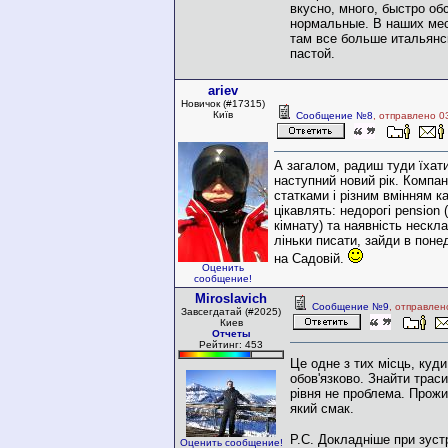
вкусно, много, быстро о
нормальные. В наших мес
там все больше итальянс
пастой.
ariev
Новичок (#17315)
Київ
Сообщение №8
, отправлено 0
А загалом, радиш туди їхат
наступний новий рік. Компан
статками і різним вмінням к
цікавлять: недорогі pension
кімнату) та наявність нескл
ліньки писати, зайди в поне
на Садовій.
Оценить
сообщение!
Miroslavich
Сообщение №9
, отправлен
Завсегдатай (#2025)
Киев
Отчеты
Рейтинг: 453
Це одне з тих місць, куди
обов'язково. Знайти трас
рівня не проблема. Прож
який смак.
Р.С. Докладніше при зуст
Оценить сообщение!