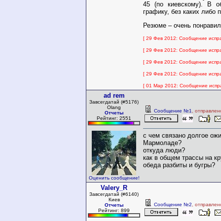
45 (по киевскому). В 
графику, без каких либо 
Резюме – очень понравил
[ 29 Фев 2012: Сообщение исправ
[ 29 Фев 2012: Сообщение исправ
[ 29 Фев 2012: Сообщение исправ
[ 29 Фев 2012: Сообщение исправ
[ 01 Мар 2012: Сообщение исправ
ad rem
Завсегдатай (#5176)
Olang
Сообщение №1
, отправлен
Отчеты
Рейтинг: 2551
с чем связано долгое ож
Мармоладе?
откуда люди?
как в общем трассы на кр
обеда разбиты и бугры?
Оценить сообщение!
Valery_R
Завсегдатай (#6140)
Киев
Сообщение №2
, отправлен
Отчеты
Рейтинг: 899