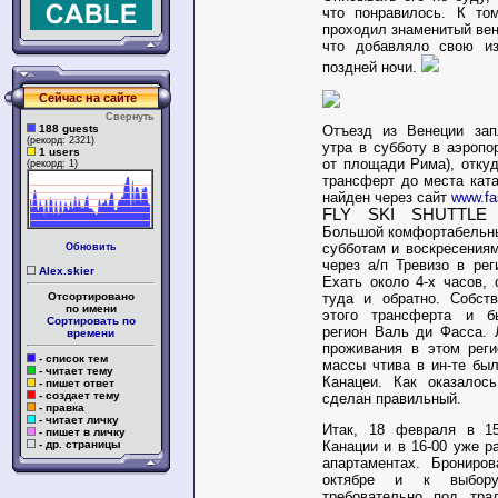
что понравилось. К то
проходил знаменитый вен
что добавляло свою и
поздней ночи.
Сейчас на сайте
Свернуть
Отъезд из Венеции зап
188 guests
(рекорд: 2321)
утра в субботу в аэропо
1 users
от площади Рима), откуд
(рекорд: 1)
трансферт до места кат
найден через сайт
www.fa
FLY SKI SHUTTL
Большой комфортабельны
субботам и воскресениям
Обновить
через а/п Тревизо в ре
Alex.skier
Ехать около 4-х часов, 
туда и обратно. Собств
Отсортировано
по имени
этого трансферта и 
Сортировать по
регион Валь ди Фасса.
времени
проживания в этом реги
- список тем
массы чтива в ин-те бы
- читает тему
Канацеи. Как оказалос
- пишет ответ
- создает тему
сделан правильный.
- правка
- читает личку
Итак, 18 февраля в 1
- пишет в личку
Канации и в 16-00 уже 
- др. страницы
апартаментах. Брониро
октябре и к выбор
требовательно под тра