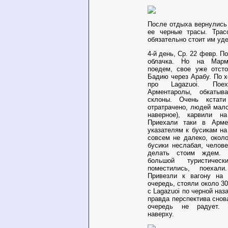
После отдыха вернулись
ее черные трасы. Трасс
обязательно стоит им уд
4-й день, Ср. 22 февр
. П
облачка. Но на Мар
поедем, свое уже отст
Бадию через Арабу. По 
про
Lagazuoi
. Поех
Арментаролы, обкаты
склоны. Очень кстати
отратрачено, людей мал
наверное), карвили на
Приехали таки в Арме
указателям к бусикам н
совсем не далеко, окол
бусики неслабая, челове
делать стоим ждем. 
большой туристичес
поместились, поехал
Привезли к вагону на
очередь, стояли около 3
с
Lagazuoi
по черной наза
правда перспектива снов
очередь не радует. 
наверху.