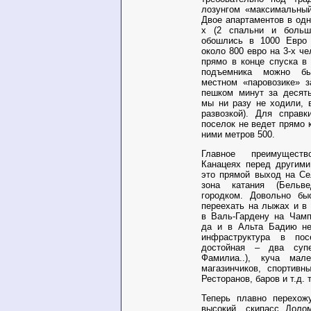
лозунгом «максимальный
Двое апартаментов в одн
х (2 спальни и больша
обошлись в 1000 Евро 
около 800 евро на 3-х ч
прямо в конце спуска в 
подъемника можно б
местном «паровозике» з
пешком минут за десят
мы ни разу не ходили, 
развозкой). Для справ
поселок не ведет прямо 
ними метров 500.
Главное преимущест
Канацеях перед другими
это прямой выход на Се
зона катания (Бельв
городком. Довольно бы
переехать на лыжах и в
в Валь-Гардену на Чамп
да и в Альта Бадию не
инфраструктура в по
достойная – два суп
Фамилиа..), куча мале
магазинчиков, спортивн
Ресторанов, баров и т.д. 
Теперь плавно перехож
высокий, скипасс Доло