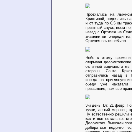
Проехались на лыжно
Кристиной, поднялись н
и от туда по 6,5 км тра
приятный спуск, всем по
назад с Ортизея на Сече
знаменитой очереди на 
Ортизея почти небыло.
Небо к этому времени 
открывая доломитовские
отличной видимости мы 
стороны Санта Крис
отправились назад в К
иногда на приглянувшие
обеду уже накатали
привыкшие, нам все нрав
3-й день, Вт. 21 февр
. По
тучки, легкий морозец, 
Ну естественно решили 
как и все остальные кт
Доломитах. Выехали пор
добираться недолго, е
полчаса можно управит