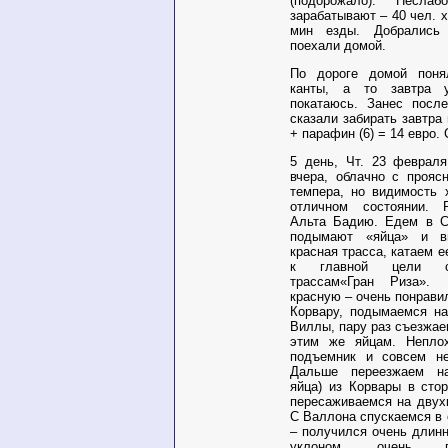
(подорожало). Несла
зарабатывают – 40 чел. х
мин езды. Добрались
поехали домой.
По дороге домой поня
канты, а то завтра 
покатаюсь. Занес после
сказали забирать завтра 
+ парафин (6) = 14 евро.
5 день, Чт. 23 февраля
вчера, облачно с прояс
темпера, но видимость 
отличном состоянии. 
Альта Бадию. Едем в С
подымают «яйца» и в
красная трасса, катаем 
к главной цели се
трассам«Гран Риза».
красную – очень понрави
Корвару, подымаемся на
Виллы, пару раз съезжае
этим же яйцам. Неплох
подъемник и совсем не
Дальше переезжаем н
яйца) из Корвары в сто
пересаживаемся на двух
С Валлона спускаемся в 
– получился очень длин
уклоном, очень п