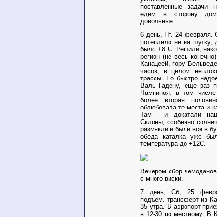
поставленные задачи н
едем в сторону дом
довольные.
6 день, Пт. 24 февраля
. 
потеплело не на шутку, 
было +8 С. Решили, нако
регион (не весь конечно)
Канацеей, гору Бельведе
часов, в целом неплох
трассы. Но быстро надо
Валь Гадену, еще раз п
Чампиноя, в том числе
более вторая полови
облюбовала те места и к
Там
и докатали на
Склоны, особенно солнеч
размякли и были все в б
обеда каталка уже был
температура до +12С.
Вечером сбор чемоданов
с много виски.
7 день, Сб, 25 февр
подъем, трансферт из Ка
35 утра. В аэропорт при
в 12-30 по местному. В 