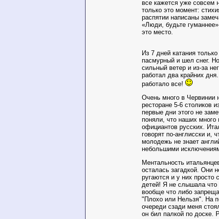
все кажется уже совсем 
только это момент: стихия
распятии написаны заме
«Люди, будьте гуманнее»
это место.
Из 7 дней катания только
пасмурный и шел снег. Н
сильный ветер и из-за не
работал два крайних дня.
работало все!
Очень много в Червинии 
ресторане 5-6 столиков из
первые дни этого не заме
поняли, что наших много 
официантов русских. Ита
говорят по-англисски и, 
молодежь не знает англий
небольшими исключения
Ментальность итальянцев
осталась загадкой. Они 
ругаются и у них просто
детей! Я не слышала что
вообще что либо запреща
"Плохо или Нельзя". На 
очереди сзади меня стоя
он бил палкой по доске. 