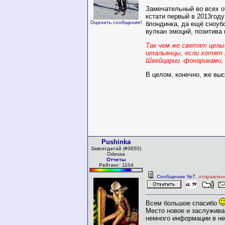
Замечательный во всех о
кстати первый в 2013год
Оценить сообщение!
блондинка, да ещё сноуб
вулкан эмоций, позитива
Так чем же светят целы
итальянцы, если хотят
Швейцарии -фонариками, и
В целом, конечно, же вы
Pushinka
Завсегдатай (#3650)
Odessa
Отчеты
Рейтинг: 1104
Сообщение №7
, отправлен
Всем большое спасибо
Место новое и заслужива
немного информации в не