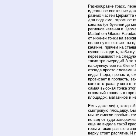
Разнообразие трасс, пер
идеальное состояние даж
разных частей Церматта 
для подъема, огромное к
канаток (от бугелей до ме
регионов катания в Церм
Matterhorn Glacier Parada
от нижней точки на верх
целое путешествие: ты е
кабинке, причем на станц
нужно выходить, кабинку
перевешивают на следую
таких три очереди!! А за
на фуникулере на Kleine M
отсюда просто словами н
виды! Льды, пропасти, см
провисает в пропасть, за
кого от страха, у кого от
самая высокая точка этог
огромный тоннель в горе
площадок, магазинов и н
Есть даже лифт, который
смотровую площадку. Бы
мы не смогли пробыть та
но вид от туда заворажи
еще не видела такой крас
горы и такие разные и з
верху стоит распятие. И п