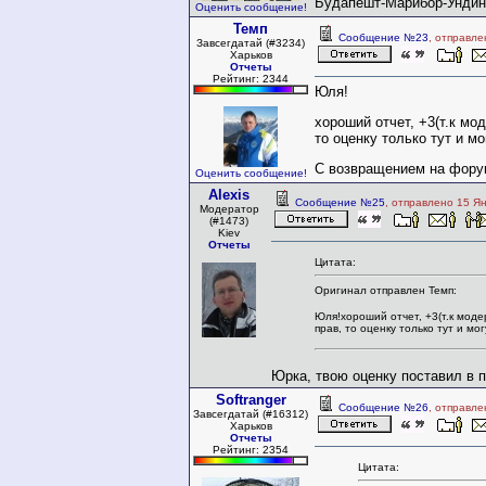
Будапешт-Марибор-Ундин
Оценить сообщение!
Темп
Сообщение №23
, отправле
Завсегдатай (#3234)
Харьков
Отчеты
Рейтинг: 2344
Юля!
хороший отчет, +3(т.к мо
то оценку только тут и мо
С возвращением на форум
Оценить сообщение!
Alexis
Сообщение №25
, отправлено 15 Я
Модератор
(#1473)
Kiev
Отчеты
Цитата:
Оригинал отправлен Темп:
Юля!хороший отчет, +3(т.к моде
прав, то оценку только тут и мог
Юрка, твою оценку поставил в 
Softranger
Сообщение №26
, отправле
Завсегдатай (#16312)
Харьков
Отчеты
Рейтинг: 2354
Цитата: