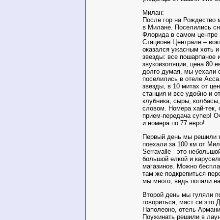
Милан:
После гор на Рождество 
в Милане. Поселились сн
Флорида в самом центре 
Стационе Централе – вок
оказался ужасным хоть и
звезды: все пошарпаное 
звукоизоляции, цена 80 е
долго думая, мы уехали о
поселились в отеле Аccа.
звезды, в 10 митах от це
станция и все удобно и о
клубника, сыры, колбасы
словом. Номера хай-тек,
прием-передача супер! О
и номера по 77 евро!
Первый день мы решили п
поехали за 100 км от Ми
Serravalle - это небольшо
большой елкой и карусель
магазинов. Можно бесплат
там же подкрепиться пер
мы много, ведь попали на
Второй день мы гуляли п
говориться, маст си это 
Наполеоно, отель Армани
Поужинать решили в лаунж