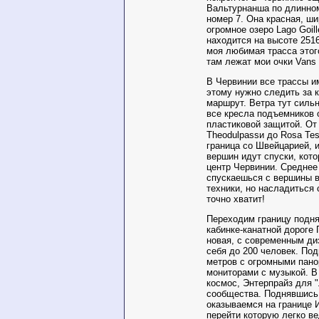
Вальтурнанша по длинно
номер 7. Она красная, ши
огромное озеро Lago Goill
находится на высоте 251
моя любимая трасса этого
там лежат мои очки Vans 
В Червинии все трассы и
этому нужно следить за 
маршрут. Ветра тут сильн
все кресла подъемников
пластиковой защитой. О
Theodulpassи до Rosa Tes
граница со Швейцарией, и
вершин идут спуски, кото
центр Червинии. Среднее
спускаешься с вершины в
техники, но насладиться
точно хватит!
Переходим границу подн
кабинке-канатной дороге 
новая, с современным ди
себя до 200 человек. По
метров с огромными пан
мониторами с музыкой. В
космос, Энтерпрайз для 
сообщества. Поднявшись
оказываемся на границе 
перейти которую легко в