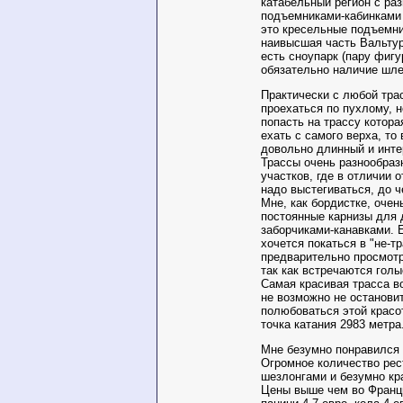
катабельный регион с ра
подъемниками-кабинками 
это кресельные подъемни
наивысшая часть Вальтур
есть сноупарк (пару фигу
обязательно наличие шле
Практически с любой тр
проехаться по пухлому, н
попасть на трассу котора
ехать с самого верха, то
довольно длинный и инте
Трассы очень разнообраз
участков, где в отличии 
надо выстегиваться, до ч
Мне, как бордистке, очен
постоянные карнизы для 
заборчиками-канавками. 
хочется покаться в "не-т
предварительно просмотр
так как встречаются голы
Самая красивая трасса во
не возможно не остановит
полюбоваться этой красо
точка катания 2983 метра
Мне безумно понравился э
Огромное количество рес
шезлонгами и безумно кр
Цены выше чем во Франци