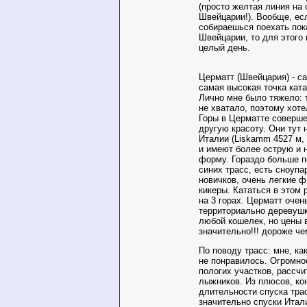
(просто желтая линия на с
Швейцарии!). Вообще, ес
собираешься поехать пок
Швейцарии, то для этого
целый день.
Церматт (Швейцария) - с
самая высокая точка ката
Лично мне было тяжело: 
не хватало, поэтому хоте
Горы в Церматте соверше
другую красоту. Они тут
Италии (Liskamm 4527 м, 
и имеют более острую и
форму. Гораздо больше п
синих трасс, есть сноупа
новичков, очень легкие 
кикеры. Кататься в этом 
на 3 горах. Церматт оче
территориально деревушк
любой кошелек, но цены в
значительно!!! дороже че
По поводу трасс: мне, ка
не понравилось. Огромно
пологих участков, рассч
лыжников. Из плюсов, кон
длительности спуска тр
значительно спуски Итал