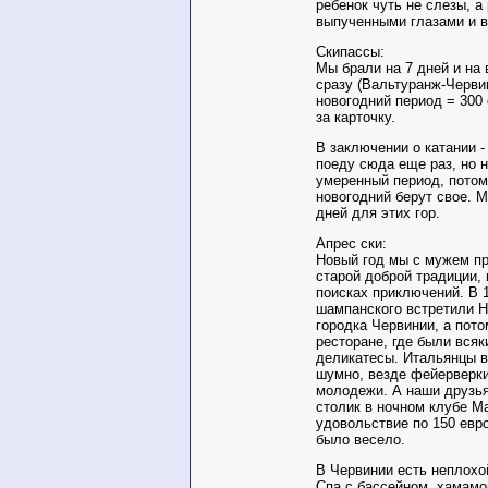
ребенок чуть не слезы, а
выпученными глазами и в 
Скипассы:
Мы брали на 7 дней и на 
сразу (Вальтуранж-Червин
новогодний период = 300 
за карточку.
В заключении о катании -
поеду сюда еще раз, но 
умеренный период, потом
новогодний берут свое. М
дней для этих гор.
Апрес ски:
Новый год мы с мужем п
старой доброй традиции, 
поисках приключений. В 
шампанского встретили Н
городка Червинии, а пото
ресторане, где были всяк
деликатесы. Итальянцы в
шумно, везде фейерверки
молодежи. А наши друзья
столик в ночном клубе M
удовольствие по 150 евро
было весело.
В Червинии есть неплох
Спа с бассейном, хамамо