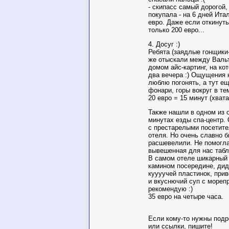
- скипасс самый дорогой,
покупала - на 6 дней Ит
евро. Даже если откинуть
только 200 евро...
4. Досуг :)
Ребята (заядлые гонщики
же отыскали между Валь
домом айс-картинг, на ко
два вечера :) Ощущения 
люблю погонять, а тут ещ
фонари, горы вокруг в тем
20 евро = 15 минут (хватае
Также нашли в одном из 
минутах езды спа-центр.
с престарелыми посетит
отеля. Но очень славно 
расшевелили. Не помогла
вывешенная для нас табли
В самом отеле шикарный 
камином посередине, дид
куууучей пластинок, при
и вкуснючий суп с морепр
рекомендую :)
35 евро на четыре часа.
Если кому-то нужны подр
или ссылки, пишите!