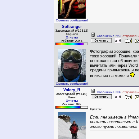
Оценить сообщение!
Softranger
Завсегдатай (#16312)
Харьков
Сообщение №3
, отправлен
Отчеты
Рейтинг: 2354
Фотографии хорошие, кра
тоже хороший. Поначалу 
спотыкаешься об ашипки и
вычитать или через Word 
средины привыкаешь и п
внимание на мелочи
Оценить сообщение!
Valery_R
Сообщение №4
, отправлен
Завсегдатай (#6140)
Киев
Отчеты
Рейтинг: 899
Цитата:
Если ты живешь в Итал
поехать покататься в Ш
этого нужно посветить ц