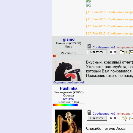
[ 15 Янв 2013: Сообщение испра
[ 15 Янв 2013: Сообщение испра
[ 15 Янв 2013: Сообщение испра
[ 15 Янв 2013: Сообщение испра
gismo
Новичок (#17768)
Киев
Сообщение №1
, отправлен
Рейтинг: 2
Вкусный, красивый отчет)
Уточните, пожалуйста, на
который Вам понравился 
Поисковик такого не нахо
Оценить сообщение!
Pushinka
Завсегдатай (#3650)
Odessa
Отчеты
Рейтинг: 1104
Сообщение №2
, отправлен
Спасибо , отель Acca