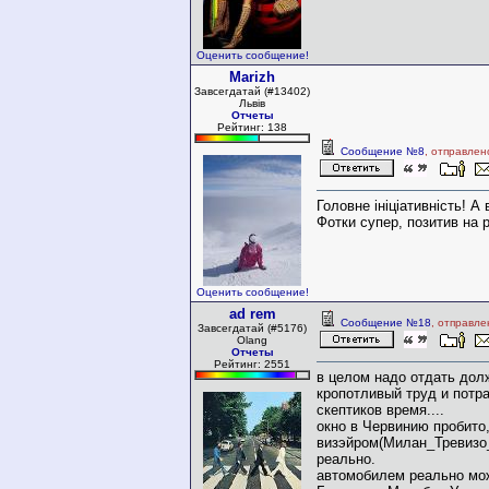
Оценить сообщение!
Marizh
Завсегдатай (#13402)
Львів
Отчеты
Рейтинг: 138
Сообщение №8
, отправлен
Головне ініціативність! А 
Фотки супер, позитив на р
Оценить сообщение!
ad rem
Сообщение №18
, отправле
Завсегдатай (#5176)
Olang
Отчеты
Рейтинг: 2551
в целом надо отдать дол
кропотливый труд и потр
скептиков время....
окно в Червинию пробито
визэйром(Милан_Тревизо
реально.
автомобилем реально мо