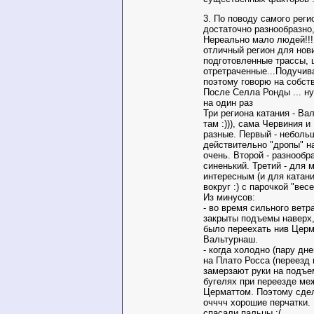
3. По поводу самого реги
достаточно разнообразно,
Нереально мало людей!!!
отличный регион для нов
подготовленные трассы, 
отретраченные...Подучив
поэтому говорю на собств
После Селла Ронды ... нуу
на один раз
Три региона катания - Ва
там :))), сама Червиния и
разные. Первый - неболь
действительно "дропы" на
очень. Второй - разнообр
синенький. Третий - для
интересным (и для катани
вокруг :) с парочкой "вес
Из минусов:
- во время сильного ветр
закрыты подъемы наверх,
было переехать нив Церма
Вальтурнаш.
- когда холодно (пару дне
на Плато Росса (переезд 
замерзают руки на подъе
бугелях при переезде ме
Церматтом. Поэтому сдел
очччч хорошие перчатки.
спасали пальцы :(