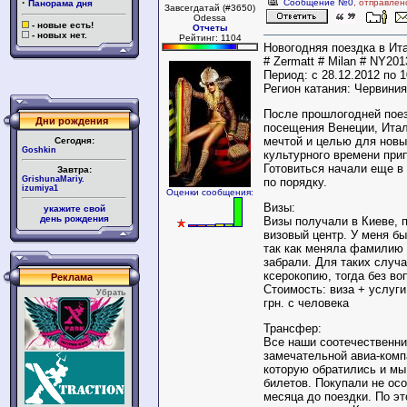
·
Сообщение №0
, отправлен
Панорама дня
Завсегдатай (#3650)
Odessa
- новые есть!
Отчеты
- новых нет.
Рейтинг: 1104
Новогодняя поездка в Итал
# Zermatt # Milan # NY201
Период: с 28.12.2012 по 1
Регион катания: Червини
После прошлогодней пое
Дни рождения
посещения Венеции, Итал
мечтой и целью для новы
Сегодня:
Goshkin
культурного времени при
Готовиться начали еще в 
Завтра:
GrishunaMariy.
по порядку.
izumiya1
Оценки сообщения:
Визы:
укажите свой
день рождения
Визы получали в Киеве, 
визовый центр. У меня бы
так как меняла фамилию 
забрали. Для таких случ
ксерокопию, тогда без во
Реклама
Стоимость: виза + услуги
Убрать
грн. с человека
Трансфер:
Все наши соотечественни
замечательной авиа-ком
которую обратились и мы
билетов. Покупали не осо
месяца до поездки. По э