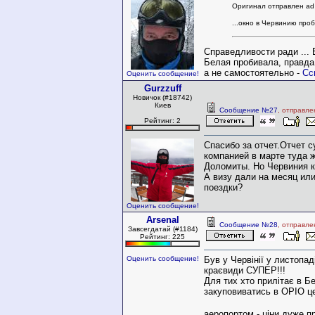
Оригинал отправлен ad
...окно в Червинию про
Справедливости ради ... 
Белая пробивала, правда 
а не самостоятельно -
Сс
Оценить сообщение!
Gurzzuff
Новичок (#18742)
Киев
Сообщение №27
, отправле
Рейтинг: 2
Спасибо за отчет.Отчет с
компанией в марте туда ж
Доломиты. Но Червиния ка
А визу дали на месяц или
поездки?
Оценить сообщение!
Arsenal
Сообщение №28
, отправле
Завсегдатай (#1184)
Рейтинг: 225
Оценить сообщение!
Був у Червінії у листопад
краєвиди СУПЕР!!!
Для тих хто прилітає в Б
закуповиватись в ОРІО це
аеропортом - ціни дуже п