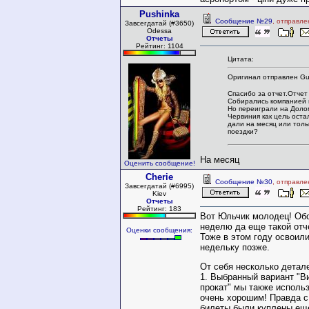
Pushinka
Сообщение №29
, отправле
Завсегдатай (#3650)
Odessa
Отчеты
Рейтинг: 1104
Цитата:
Оригинал отправлен Gur
Спасибо за отчет.Отчет 
Собирались компанией 
Но переиграли на Доло
Червиния как цель остал
дали на месяц или толь
поездки?
На месяц
Оценить сообщение!
Cherie
Сообщение №30
, отправле
Завсегдатай (#6995)
Kiev
Отчеты
Рейтинг: 183
Вот Юльчик молодец! Обо
неделю да еще такой отче
Оценки сообщения:
Тоже в этом году освоили
недельку позже.
От себя несколько детал
1. Выбранный вариант "Ви
прокат" мы также исполь
очень хорошим! Правда с 
билеты были куплены еще