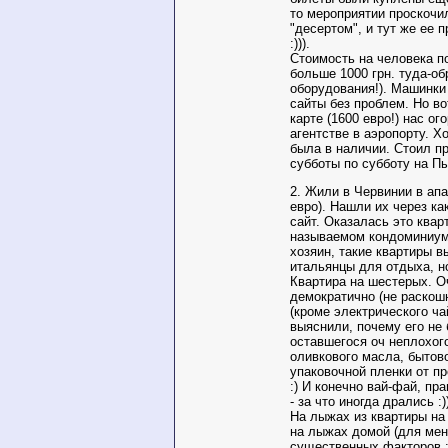
то мероприятии проскочи
"десертом", и тут же ее 
:))).
Стоимость на человека п
больше 1000 грн. туда-обр
оборудования!). Машинки
сайты без проблем. Но во
карте (1600 евро!) нас о
агентстве в аэропорту. Х
была в наличии. Стоил пр
субботы по субботу на П
2. Жили в Червинии в ап
евро). Нашли их через ка
сайт. Оказалась это квар
называемом кондоминиум
хозяин, такие квартиры в
итальянцы для отдыха, н
Квартира на шестерых. О
демократично (не раскошн
(кроме электрического чай
выяснили, почему его не 
оставшегося оч неплохог
оливкового масла, бытов
упаковочной пленки от 
:) И конечно вай-фай, пр
- за что иногда дрались :)
На лыжах из квартиры на "
на лыжах домой (для мен
существенных факторов :