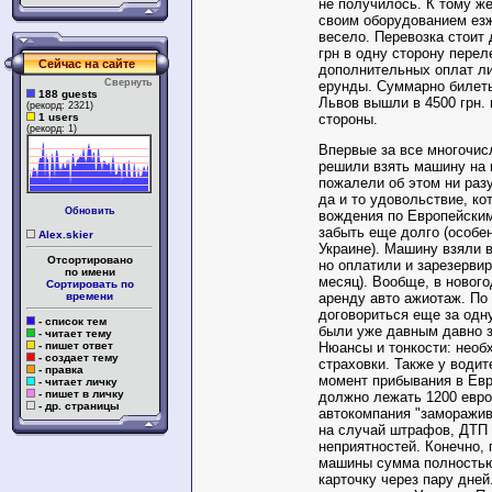
не получилось. К тому же
своим оборудованием езж
весело. Перевозка стоит
грн в одну сторону переле
Сейчас на сайте
дополнительных оплат ли
Свернуть
ерунды. Суммарно билет
188 guests
Львов вышли в 4500 грн. 
(рекорд: 2321)
1 users
стороны.
(рекорд: 1)
Впервые за все многочис
решили взять машину на 
пожалели об этом ни раз
да и то удовольствие, ко
Обновить
вождения по Европейским
забыть еще долго (особе
Alex.skier
Украине). Машину взяли 
Отсортировано
но оплатили и зарезервир
по имени
месяц). Вообще, в нового
Сортировать по
времени
аренду авто ажиотаж. По
договориться еще за одн
- список тем
были уже давным давно 
- читает тему
- пишет ответ
Нюансы и тонкости: необ
- создает тему
страховки. Также у води
- правка
момент прибывания в Евр
- читает личку
- пишет в личку
должно лежать 1200 евро
- др. страницы
автокомпания "заморажив
на случай штрафов, ДТП 
неприятностей. Конечно, 
машины сумма полностью
карточку через пару дней