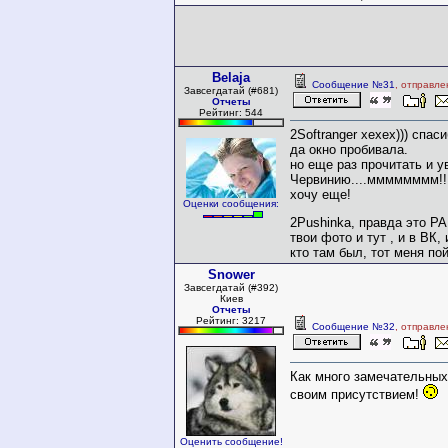
Belaja
Сообщение №31
, отправле
Завсегдатай (#681)
Отчеты
Рейтинг: 544
2Softranger хехех))) спас
да окно пробивала.
но еще раз прочитать и у
Червинию....мммммммм!!!!!
хочу еще!
Оценки сообщения:
2Pushinka, правда это Р
твои фото и тут , и в ВК, 
кто там был, тот меня пой
Snower
Завсегдатай (#392)
Киев
Отчеты
Рейтинг: 3217
Сообщение №32
, отправле
Как много замечательных
своим присутствием!
Оценить сообщение!