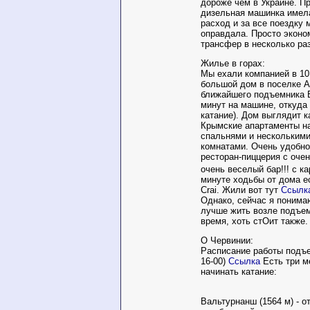
дороже чем в Украине. Пр
дизельная машинка имел
расход и за все поездку 
оправдала. Просто эконо
трансфер в несколько раз
Жилье в горах:
Мы ехали компанией в 10
большой дом в поселке An
ближайшего подъемника В
минут на машине, откуда
катание). Дом выглядит 
Крымские апартаменты н
спальнями и нескольким
комнатами. Очень удобно
ресторан-пиццерия с очень
очень веселый бар!!! с к
минуте ходьбы от дома е
Crai. Жили вот тут
Ссылк
Однако, сейчас я понимаю
лучше жить возле подъем
время, хоть стОит также.
О Червинии:
Расписание работы подъе
16-00)
Ссылка
Есть три м
начинать катание:
Вальтурнанш (1564 м) - 