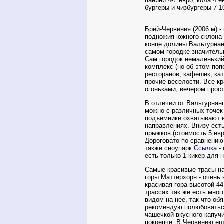
панини 4-7 евро, кола 4 е
бургеры и чизбургеры 7-1
Брёй-Червиния (2006 м) -
подножия южного склона 
конце долины Вальтурнан
самом городке значитель
Сам городок немаленький 
комплекс (но об этом поп
ресторанов, кафешек, кат
прочие веселости. Все к
огоньками, вечером прост
В отличии от Вальтурнан
можно с различных точек 
подъемники охватывают е
направлениях. Внизу ест
прыжков (стоимость 5 евр
Дороговато по сравнению
также сноупарк
Ссылка
-
есть только 1 кикер для 
Самые красивые трасы н
горы Маттерхорн - очень
красивая гора высотой 44
трассах так же есть мног
видом на нее, так что об
рекомендую полюбоваться
чашечкой вкусного капуч
покрепче. В Червинию ещ