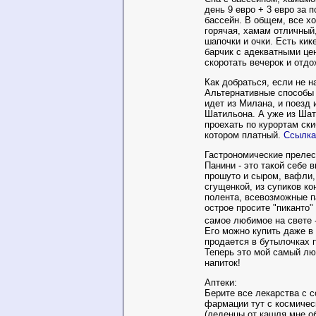
день 9 евро + 3 евро за п
бассейн. В общем, все х
горячая, хамам отличный
шапочки и очки. Есть кике
барчик с адекватными це
скоротать вечерок и отдо
Как добраться, если не н
Альтернативные способы 
идет из Милана, и поезд 
Шатильона. А уже из Ша
проехать по курортам ски
котором платный.
Ссылка
Гастрономические прелес
Панини - это такой себе 
прошуто и сыром, вафли,
сгущенкой, из супиков к
полента, всевозможные п
острое просите "пиканто"
самое любимое на свете
Его можно купить даже в
продается в бутылочках 
Теперь это мой самый л
напиток!
Аптеки:
Берите все лекарства с с
фармации тут с космиче
(леденцы от кашля мне об