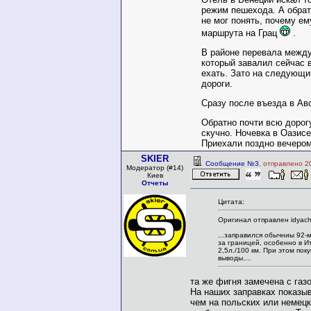
режим пешехода. А обрат
не мог понять, почему ем
маршрута на Грац
.
В районе перевала между 
который завалил сейчас 
ехать. Зато на следующий
дороги.
Сразу после въезда в Ав
Обратно почти всю дорог
скучно. Ночевка в Оазисе
Приехали поздно вечером
SKIER
Сообщение №3
, отправлено 2
Модератор (#14)
Киев
Отчеты
Цитата:
Оригинал отправлен idyach
...заправился обычниы 92-м
за границей, особенно в И
2,5л./100 км. При этом по
выводы...
.
та же фигня замечена с газ
На наших заправках показыв
чем на польских или немецк