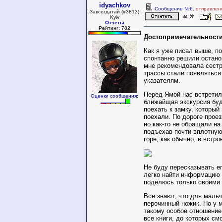
idyachkov
Сообщение №6
, отправлен
Завсегдатай (#3813)
Kyiv
Отчеты
Рейтинг: 782
Достопримечательност
Как я уже писал выше, по
спонтанно решили остано
мне рекомендовала сестр
трассы стали появлятьс
указателям.
Перед Ямой нас встрети
Оценки сообщения:
ближайщая экскурсия буд
поехать к замку, который
поехали. По дороге прое
но как-то не обращали на
подъехав почти вплотную.
горе, как обычно, в встро
Не буду пересказывать е
легко найти информацию 
поделюсь только своими
Все знают, что для мальч
перочинный ножик. Но у 
такому особое отношение
все книги, до которых см