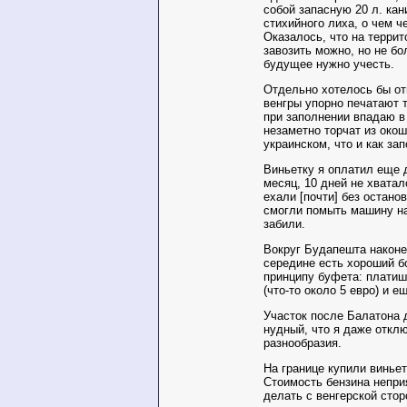
собой запасную 20 л. кан
стихийного лиха, о чем ч
Оказалось, что на террит
завозить можно, но не бо
будущее нужно учесть.
Отдельно хотелось бы от
венгры упорно печатают 
при заполнении впадаю в 
незаметно торчат из окош
украинском, что и как зап
Виньетку я оплатил еще 
месяц, 10 дней не хвата
ехали [почти] без остано
смогли помыть машину на
забили.
Вокруг Будапешта наконец
середине есть хороший б
принципу буфета: платиш
(что-то около 5 евро) и 
Участок после Балатона 
нудный, что я даже откл
разнообразия.
На границе купили виньет
Стоимость бензина непри
делать с венгерской стор