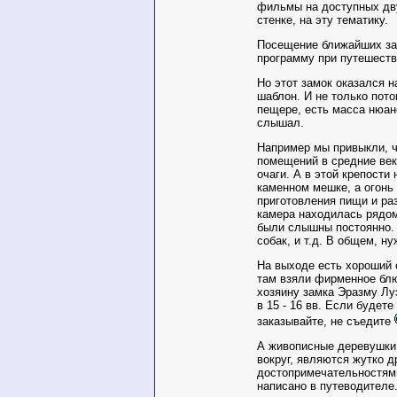
фильмы на доступных дву
стенке, на эту тематику.
Посещение ближайших за
программу при путешестви
Но этот замок оказался 
шаблон. И не только пото
пещере, есть масса нюанс
слышал.
Например мы привыкли, ч
помещений в средние век
очаги. А в этой крепости 
каменном мешке, а огонь
приготовления пищи и ра
камера находилась рядом
были слышны постоянно.
собак, и т.д. В общем, н
На выходе есть хороший 
там взяли фирменное бл
хозяину замка Эразму Лу
в 15 - 16 вв. Если будет
заказывайте, не съедите
А живописные деревушки 
вокруг, являются жутко д
достопримечательностями
написано в путеводителе