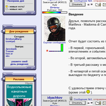
·
Панорама дня
Сообщение №0
, отправлен
Завсегдатай (#3813)
Kyiv
- новые есть!
Отчеты
- новых нет.
Рейтинг: 782
Введение
Друзья, позвольте расска
Marilleva - Madonna di Ca
года.
Дни рождения
Сегодня:
GrishunaMariy.
Отчет будет состоять из 
izumiya1
Оценки сообщения:
Завтра:
- В первой, горнолыжной,
Jaroslavik
впечатлениях и событиях
Trasser
lion.sr
sbs
- Во второй, автомобильн
укажите свой
день рождения
- В третьей расскажу о м
- В четвертой и пятой о
выкладки по бюджету и п
Реклама
Убрать
С удовольствием отвечу 
(кроме этой
).
idyachkov
Сообщение №1
, отправлен
Завсегдатай (#3813)
Kyiv
Отчеты