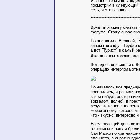
Я знаю, что мы не увидел
посмотрим в следующий 
есть, и это главное.
*******************************
Вряд ли я смогу сказать 
форуме. Скажу снова про
По аналогии с Вероной,
кинематографу. "Труффал
а вот "Турист" в самый 
Джоли в нем хорошо оде
Вот здесь они сошли с Де
операцию Интерпола отм
Но началось все предыду
поселились, и решили по
какой-нибудь ресторанчик
вокзалом, полно), и поес
результате все свелось к
мороженному, которое мы 
что - вкусно, интересно 
На следующий день оста
гостиницы и пошли бродит
Сан Марко по кратчайшем
планшета, а обратно вдо