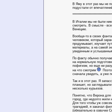
В Яму в этот раз мы не п
подустали от впечатлени
*******************************
В Италии мы не были нико
смотреть. В смысле - вс
Венецию.
Вообще-то в своих фанта
человеком, который заран
продумывает, изучает пу
материалы, а на самой э
увиденным и услышанны
По факту обычно получае
на нормальную подготовк
пофигизм, но еще ни раз
на что смотрим
Поэтом
сначала увидеть, а уже п
Так и в этот раз. Я запа
планшет, но заглядывали 
несколько курьезов.
Понятно, что Верона для
город, где недолго жили 
Для того чтобы уж совсем
трагедией, я закачал фи
(обязательно в озвучке 