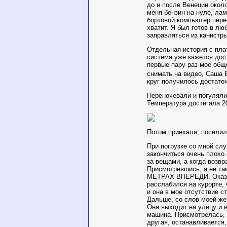
до и после Венеции окол
меня бензин на нуле, лам
бортовой компьютер пере
хватит. Я был готов в л
заправляться из канистры
Отдельная история с пла
система уже кажется дост
первые пару раз мое общ
снимать на видео, Саша 
круг получилось достато
Переночевали и погуляли 
Температура достигала 2
Потом приехали, поселил
При погрузке со мной сл
закончиться очень плохо
за вещами, а когда возв
Присмотревшись, я ее т
МЕТРАХ ВПЕРЕДИ. Оказыв
расслабился на курорте,
и она в мое отсутствие с
Дальше, со слов моей же
Она выходит на улицу и в
машина. Присмотрелась, 
другая, останавливается,