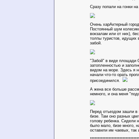
Сразу попали на гонки на
Очень харАктерный город,
Постоянный шум колесико
вокзалам или от них), бе
толпы туристов, идущих 
забой.
"Забой" в виде площади 
затопленностью и заполн
видом на море. Здесь я 
начали что-то орать про
присоединился.
А жена все больше расс
немного, и она меня "подс
Перед отъездом зашли в 
бизе. Там оно разных цве
голову ребенка. Сидели н
было мало, бизе много, н
оставили им чаевых, так 
*******************************