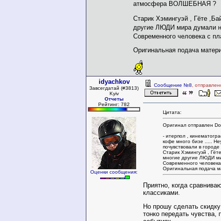
атмосфера ВОЛШЕБНАЯ ?
Старик Хэмингуэй , Гёте ,Бай
другие ЛЮДИ мира думали 
Современного человека с п
Оригинальная подача матер
idyachkov
Сообщение №8
, отправлен
Завсегдатай (#3813)
Kyiv
Отчеты
Рейтинг: 782
Цитата:
Оригинал отправлен Do
- итерпол , кинематогр
кофе много бизе ..... 
почувствовали в город
Старик Хэмингуэй , Гёте
многие другие ЛЮДИ ми
Современного человека
Оригинальная подача 
Оценки сообщения:
Приятно, когда сравнива
классиками.
Но прошу сделать скидку 
тонко передать чувства,