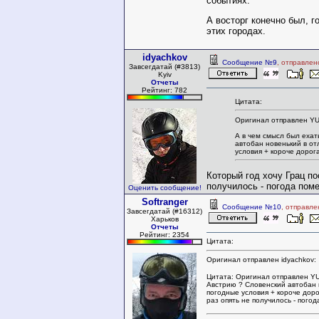
событиях.
А восторг конечно был, го
этих городах.
idyachkov
Сообщение №9
, отправлен
Завсегдатай (#3813)
Kyiv
Отчеты
Рейтинг: 782
Цитата:
Оригинал отправлен Y
А в чем смысл был ехат
автобан новенький в от
условия + короче дорога
Который год хочу Грац по
получилось - погода пом
Оценить сообщение!
Softranger
Сообщение №10
, отправле
Завсегдатай (#16312)
Харьков
Отчеты
Рейтинг: 2354
Цитата:
Оригинал отправлен idyachkov:
Цитата: Оригинал отправлен YU
Австрию ? Словенский автобан 
погодные условия + короче доро
раз опять не получилось - пого