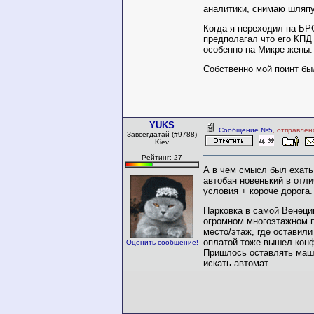
аналитики, снимаю шляп
Когда я переходил на БР
предполагал что его КПД 
особенно на Микре жены. 
Собственно мой поинт бы
YUKS
Сообщение №5
, отправлен
Завсегдатай (#9788)
Kiev
Рейтинг: 27
А в чем смысл был ехать
автобан новенький в отл
условия + короче дорога.
Парковка в самой Венеци
огромном многоэтажном п
место/этаж, где оставили
оплатой тоже вышел конф
Оценить сообщение!
Пришлось оставлять маш
искать автомат.