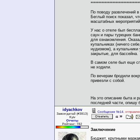
*******************************
По поводу развлечений в 
Беглый поиск показал, чт
масштабных мероприятий 
У нас о отеле был беспл
саун и пары турецких бан
для ознакомления. Оказа
купальниках (ничего себе
нудизмом), а купальники 
закрытые, для бассейна.
В самом селе был еще спо
не ходили.
По вечерам бродили вокр
привезли с собой.
На это описание быта и 
последней части, опишу 
idyachkov
Сообщение №14
, отправле
Завсегдатай (#3813)
Kyiv
Отчеты
Рейтинг: 782
Заключение
Бюджет, крупными мазкам