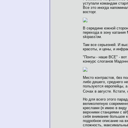
уступали командам старл
Все это иногда напомина
восторг.
В середине южной сторон
перехода в зону катания 
skipass'ом.
Там все серьезней. И выс
красоты, и цены, и инфра
"Понты - наше ВСЕ" - вот
конкурс слоганов Мадонн
Место контрастов, без п
либо дешего, среднего н
пользуются европейцы, а 
Сочах в августе. Кстати,
Но для всего этого пара
великолепную современну
креслами (я имею в виду
верхними станциями с вИ
себя внимание большое к
подробное описание на в
сложность, максимальный