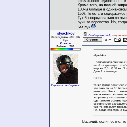
срабатывает одинаково. Т.е
Кроме того, на полной запр
100км больше в одинаковом 
150). То есть и содержимое
Тут бы порадоваться за чью
руки за воровство. Но, тогд
без рук
idyachkov
Сообщение №4
, отправлен
Завсегдатай (#3813)
Kyiv
Отчеты
Рейтинг: 782
idyachkov:
...заправился обычниы 
км. А за границей, осо
еще на 2,5л./100 км. П
Делайте выводы....
SKIER:
та же фигня замечена с
Оценить сообщение!
что залило на 5л больш
немецких. Хотя отсекат
наши точно с количеств
заправке у них машина 
одинаковом режиме (кру
содержимое разбавлять 
чью-то смекалку, предв
Но, тогда вся страна б
Василий, если честно, то