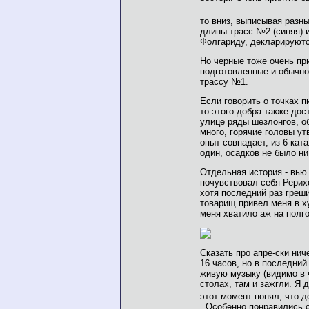
то вниз, выписывая разн
длины трасс №2 (синяя) 
Фолгариду, декларируютс
Но черные тоже очень пр
подготовленные и обычн
трассу №1.
Если говорить о точках п
то этого добра также дос
улице ряды шезлонгов, о
много, горячие головы ут
опыт совпадает, из 6 кат
один, осадков не было ни
Отдельная история - вью.
почувствовал себя Рерихо
хотя последний раз греши
товарищ привел меня в х
меня хватило аж на полг
Сказать про апре-ски ниче
16 часов, но в последний
живую музыку (видимо в 
столах, там и зажгли. Я 
этот момент понял, что 
. Особенно понравились с