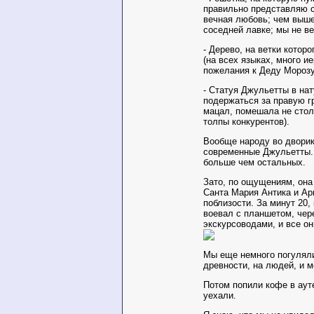
правильно представляю с
вечная любовь; чем выше 
соседней лавке; мы не в
- Дерево, на ветки котор
(на всех языках, много и
пожелания к Деду Морозу 
- Статуя Джульетты в на
подержаться за правую г
мацал, помешала не стол
толпы конкурентов).
Вообще народу во дворике
современные Джульетты. 
больше чем остальных.
Зато, по ощущениям, она
Санта Мария Антика и А
поблизости. За минут 20,
воевал с планшетом, чере
экскурсоводами, и все он
Мы еще немного погуляли
древности, на людей, и 
Потом попили кофе в аут
уехали.