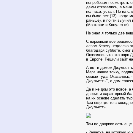
попробовал посмотреть е
дамы отказались, а меня 
полчаса, устал. Но на сл
им было лет (13), когда
раньше), и почти выучил
(Монтекки и Капулетти).
Не знал я только две вещ
С парковкой все решилось
левом берегу недалеко от
благодаря субботе, смог 
Оказалось что это парк
в Европе. Решили зайт на
А вот в домом Джульетты
Maps нашел точку, подпи
семью туда. Оказалось, ч
Джульетты", а дом совсе
Да и не дом это вовсе, а
дворик и характерный ба
на их основе сделать ту
Там еще где-то в соседн
Джульетты.
Там во дворике есть еще
- Решетка, на которую ну