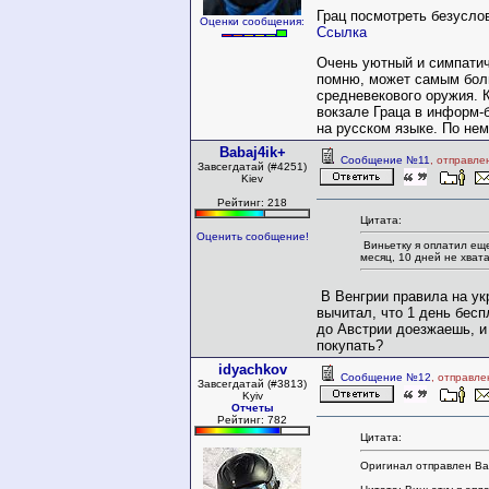
Грац посмотреть безуслов
Оценки сообщения:
Ссылка
Очень уютный и симпатич
помню, может самым бол
средневекового оружия. Ка
вокзале Граца в информ-
на русском языке. По не
Babaj4ik+
Сообщение №11
, отправле
Завсегдатай (#4251)
Kiev
Рейтинг: 218
Цитата:
Оценить сообщение!
Виньетку я оплатил ещ
месяц, 10 дней не хват
В Венгрии правила на у
вычитал, что 1 день бесп
до Австрии доезжаешь, и
покупать?
idyachkov
Сообщение №12
, отправле
Завсегдатай (#3813)
Kyiv
Отчеты
Рейтинг: 782
Цитата:
Оригинал отправлен Bab