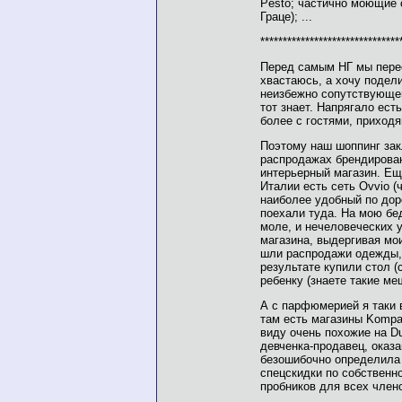
Pesto; частично моющие 
Граце); ...
*******************************
Перед самым НГ мы перее
хвастаюсь, а хочу подел
неизбежно сопутствующег
тот знает. Напрягало ест
более с гостями, приход
Поэтому наш шоппинг зак
распродажах брендирова
интерьерный магазин. Ещ
Италии есть сеть Ovvio (
наиболее удобный по доро
поехали туда. На мою бе
моле, и нечеловеческих 
магазина, выдергивая мо
шли распродажи одежды,
результате купили стол (
ребенку (знаете такие ме
А с парфюмерией я таки 
там есть магазины Kompa
виду очень похожие на Du
девченка-продавец, оказ
безошибочно определила 
спецскидки по собственно
пробников для всех член