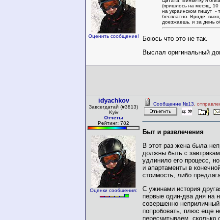
Цитата: Виньетку я опл
(пришлось на месяц, 10
на украинском пишут - т
бесплатно. Вроде, выхо
доезжаешь, и за день о
Оценить сообщение!
Боюсь что это не так.
Выслал оригинальный док
idyachkov
Сообщение №13
, отправле
Завсегдатай (#3813)
Kyiv
Отчеты
Рейтинг: 782
Быт и развлечения
В этот раз жена была неп
должны быть с завтракам
удлинило его процесс, но
и апартаменты в конечной
стоимость, либо предлага
С ужинами история другая
Оценки сообщения:
первые один-два дня на 
совершенно неприличный 
попробовать, плюс еще н
пересчитываем, сколько о