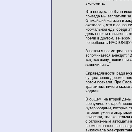
экономить.
Эта поездка не была иск
приезда мы заплатили за
ближайший магазин и зак
оказалось, что в основно
нормальной еды среди эт
день попили горячего в р
поели в другом, вечером 
попробовать НАСТОЯЩУЮ
А потом я посмотрел в 
вспоминается анекдот: "
так, как живут наши олига
."
закончились
Справедливости ради нуж
существенно дороже, чем
потом поехали. Про Слов
транзитом, ничего сказать
ходили.
В общем, на второй день 
вернулись к старой прове
бутербродами, которые с
готовим ужин в апартаме
привезли, только нельзя
с отложенным автоматиче
времени нашего возвращен
выключала электропитани