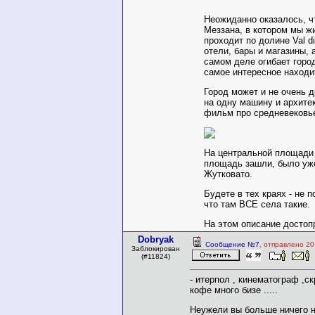
Неожиданно оказалось, ч
Меззана, в котором мы жи
проходит по долине Val d
отели, бары и магазины, 
самом деле огибает город
самое интересное находи
Город может и не очень д
на одну машину и архите
фильм про средневековье
На центральной площади 
площадь зашли, было уже
Жутковато.
Будете в тех краях - не 
что там ВСЕ села такие.
На этом описание достоп
Dobryak
Сообщение №7
, отправлено 20
Заблокирован
(#11824)
- итерпол , кинематограф ,с
кофе много бизе .....
Неужели вы больше ничего не