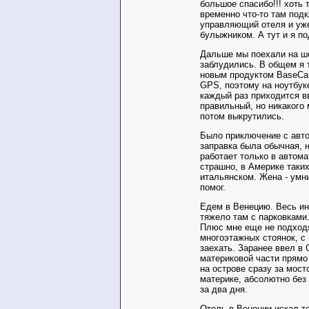
большое спасибо!!! хоть 
временно что-то там под
управляющий отеля и уж
булыжником. А тут и я по
Дальше мы поехали на шо
заблудились. В общем я т
новым продуктом BaseСa
GPS, поэтому на ноутбук
каждый раз приходится вв
правильный, но никакого 
потом выкрутились.
Было приключение с авто
заправка была обычная, 
работает только в автом
страшно, в Америке таких
итальянском. Жена - умни
помог.
Едем в Венецию. Весь инт
тяжело там с парковками.
Плюс мне еще не подход
многоэтажных стоянок, с 
заехать. Заранее ввел в 
материковой части прямо 
на острове сразу за мос
материке, абсолютно без
за два дня.
Отель в Венеции искал т