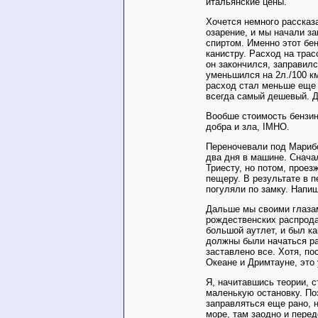
итальянские цены.
Хочется немного рассказа
озарение, и мы начали з
спиртом. Именно этот бен
канистру. Расход на тра
он закончился, заправилс
уменьшился на 2л./100 км
расход стал меньше еще н
всегда самый дешевый. Д
Вообше стоимость бензина
добра и зла, IMHO.
Переночевали под Марибо
два дня в машине. Снача
Триесту, но потом, прое
пещеру. В результате в п
погуляли по замку. Напи
Дальше мы своими глазам
рождественских распрода
большой аутлет, и был ка
должны были начаться ра
заставлено все. Хотя, по
Океане и Дримтауне, это 
Я, начитавшись теории, 
маленькую остановку. По
заправляться еще рано, 
море, там заодно и перед