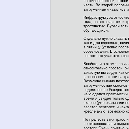
противоположной, южной 
часть. Во второй половин
загруженными казались и
Инфраструктура относите
года, но встречаются и 
тростянских. Бугели есть
обучающихся.
Отдельно нужно сказать п
так и для взрослых, начи
в пятницу (условно после
соревнования. В основном
несложных участках трас
Вообще, и в этом я согла
относительно простой, оч
зачастую выглядят как с
в основном похожи на кра
Возможно именно поэтому
загруженностью склонов 
неделя после Рождествен
наблюдался практически 
время я увидел только о
склоне (уже оказывали по
взлетал вертолет, и как-
кресле акью, возможно ко
Но прелесть этих трасс и
протяженностью и ширино
восторг. Очень приятно б