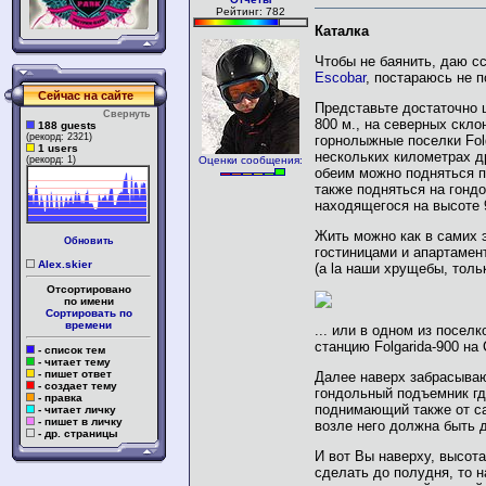
Рейтинг: 782
Каталка
Чтобы не баянить, даю с
Escobar
, постараюсь не п
Сейчас на сайте
Представьте достаточно ш
Свернуть
800 м., на северных скл
188 guests
(рекорд: 2321)
горнолыжные поселки Folg
1 users
нескольких километрах др
(рекорд: 1)
Оценки сообщения:
обеим можно подняться по
также подняться на гондо
находящегося на высоте 
Жить можно как в самих 
Обновить
гостиницами и апартамен
Alex.skier
(a la наши хрущебы, толь
Отсортировано
по имени
Сортировать по
времени
... или в одном из посел
станцию Folgarida-900 на
- список тем
- читает тему
- пишет ответ
Далее наверх забрасываю
- создает тему
гондольный подъемник гд
- правка
поднимающий также от са
- читает личку
- пишет в личку
возле него должна быть 
- др. страницы
И вот Вы наверху, высота
сделать до полудня, то 