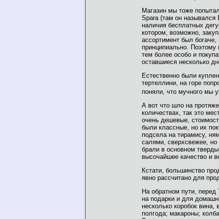
Магазин мы тоже попытал
Sparа (там он назывался 
наличия бесплатных дегу
котором, возможно, заку
ассортимент был богаче, 
принципиально. Поэтому 
тем более особо и покупа
оставшиеся несколько дн
Естественно были куплен
тертеллини, на горе попр
поняли, что мучного мы 
А вот что шло на протяж
количествах, так это ме
очень дешевые, стоимост
были классные, но их пок
подсела на тирамису, ня
салями, сверхсвежее, но
брали в основном тверды
высочайшее качество и в
Кстати, большинство про
явно рассчитано для про
На обратном пути, перед 
на подарки и для домашн
несколько коробок вина,
полгода; макароны; колб