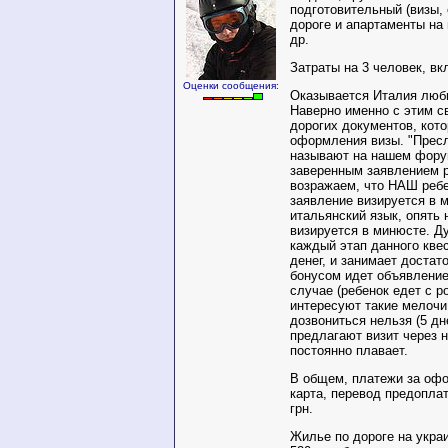
подготовительный (визы, с
дороге и апартаменты на 
др.
Затраты на 3 человек, вк
Оценки сообщения:
Оказывается Италия люби
Наверно именно с этим с
дорогих документов, кот
оформления визы. "Пресл
называют на нашем форум
заверенным заявлением р
возражаем, что НАШ ребе
заявление визируется в 
итальянский язык, опять 
визируется в минюсте. Д
каждый этап данного кве
денег, и занимает доста
бонусом идет объявление
случае (ребенок едет с р
интересуют такие мелочи
дозвониться нельзя (5 дн
предлагают визит через 
постоянно плавает.
В общем, платежи за офо
карта, перевод предоплат
грн.
Жилье по дороге на украи