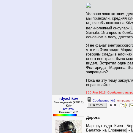
Условно зона катания дел
мы приехали, средняя сл
м., оченбь похожа на Кitz
великолепный сноупарк U
Spinale. Эта просто бомб
основном в лесу, достат
Я не фанат внетрассовог
что и в Фолгариде-Марил
говорям следы в елочках
снега вне трасс было ма
видел. Встретил один ра
Фолгарида - Мадонна. Воз
запрещено?
Пока на эту тему закругл
спрашивайте.
[ 20 Янв 2013: Сообщение испра
idyachkov
Сообщение №2
, отправлен
Завсегдатай (#3813)
Kyiv
Отчеты
Рейтинг: 782
Дорога
Маршрут туда: Киев - Бер
Балатон на Словению] - 