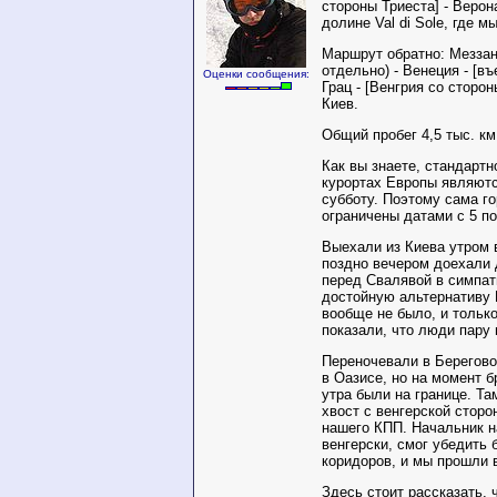
стороны Триеста] - Верона
долине Val di Sole, где м
Маршрут обратно: Меззан
отдельно) - Венеция - [в
Оценки сообщения:
Грац - [Венгрия со сторо
Киев.
Общий пробег 4,5 тыс. км
Как вы знаете, стандартн
курортах Европы являютс
субботу. Поэтому сама г
ограничены датами с 5 по
Выехали из Киева утром в
поздно вечером доехали 
перед Свалявой в симпа
достойную альтернативу 
вообще не было, и тольк
показали, что люди пару 
Переночевали в Берегово
в Оазисе, но на момент б
утра были на границе. Та
хвост с венгерской стор
нашего КПП. Начальник н
венгерски, смог убедить 
коридоров, и мы прошли 
Здесь стоит рассказать, 