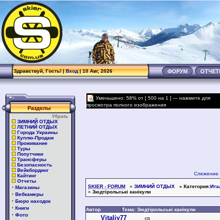
.
Здравствуй, Гость! |
Вход
| 10 Авг, 2026
ФОРУМ
ОТЧЕ
Уменьшено: 58% от [ 500 на 1 ] — нажмите для
просмотра полного изображения
Разделы
Убрать
ЗИМНИЙ ОТДЫХ
ЛЕТНИЙ ОТДЫХ
Города Украины
Куплю-Продам
Проживание
Туры
Попутчики
Трансферы
Безопасность
Вейкбординг
Слежение 
Кайтинг
Отчеты
·
SKIER - FORUM
»
ЗИМНИЙ ОТДЫХ
» Категория:
Ита
Магазины
»
Зюдтірольські канікули
·
Вебкамеры
·
Бюро находок
·
Книги
Автор
Тема: Зюдтірольські канікули
·
Фото
Vitaliy77