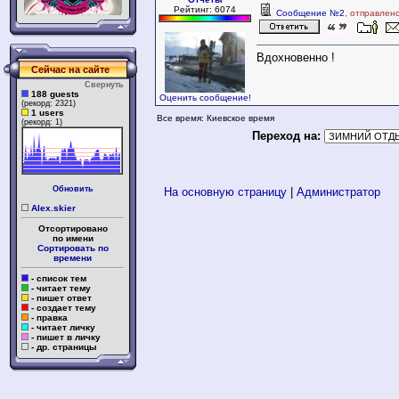
Рейтинг: 6074
Сообщение №2
, отправлен
Вдохновенно !
Сейчас на сайте
Свернуть
188 guests
Оценить сообщение!
(рекорд: 2321)
1 users
Все время: Киевское время
(рекорд: 1)
Переход на:
Обновить
На основную страницу
|
Администратор
Alex.skier
Отсортировано
по имени
Сортировать по
времени
- список тем
- читает тему
- пишет ответ
- создает тему
- правка
- читает личку
- пишет в личку
- др. страницы