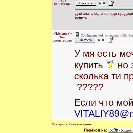
Без
регистрации
Дай знать если ты еще прадоеш
купить.
<Віталік>
Сообщение №8
, отправлено 02 Ию
Без
регистрации
У мя есть ме
купить
но 
сколька ти 
?????
Если что мо
VITALIY89@m
Все время: Киевское время
Переход на: