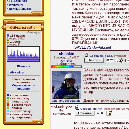
·
TS Back Roll
И я теперь хуже чем паропланер
·
Whirlybird
Так как у меня есть два новых 
·
Полный список
запломбированы, а паспорт с и
меня перед лицом , я их с удо
135 БАКСОВ ДВА!!! ЗОВУТ ИХ 
выпуска, МНОГО КТО ИЗ ВАС С
Сейчас на сайте
МУЗЕЙНЫЙ Експанат», но если 
Свернуть
заинтересован- тризвоньте (до 2
188 guests
07!!! Один не отдам только все 
(рекорд: 2321)
1 users
ПАРАПЛАНА!!!
(рекорд: 1)
SAVLEVSK8@ukr.net
shishkin
Сообщение №3
, отправлен
Завсегдатай (#15)
Отчеты
Рейтинг: 694
Обновить
Блин а нам надо катер по
Alex.skier
денег не хватает но в га
дверь от Пасата и коробк
Отсортировано
по имени
немного поломаная так в
Сортировать по
это мне ненужное а на эт
времени
катер
- список тем
- читает тему
Давайте таким образом п
Оценить сообщение!
- пишет ответ
- создает тему
<<Leshiy>>
- правка
Сообщение №4
, отправлено 05 М
Без
- читает личку
регистрации
- пишет в личку
- др. страницы
to Шишкин чем кстати лучше п
грунт лучше использовать? Ес