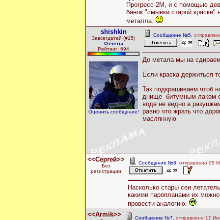
Прогресс 2М, и с помощью дев
банок "смывки старой краски" 
металла.
shishkin
Сообщение №5
, отправлен
Завсегдатай (#15)
Отчеты
Рейтинг: 694
До метала мы на сдирае
Если краска держиться т
Так подкрашиваем чтоб н
днище битумным лаком е
воде не видно а ракушка
равно что жрать что доро
Оценить сообщение!
маслянную
<<Сергей>>
Сообщение №6
, отправлено 05 М
Без
регистрации
Насколько стары сеи летатель
какими паропланами их можно
провести аналогию.
<<Armik>>
Сообщение №7
, отправлено 17 Ию