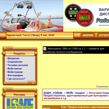
Здравствуй, Гость! |
Вход
|
9 Авг, 2026
ФОРУМ
ОТЧЕ
Уменьшено: 58% от [ 500 на 1 ] — нажмите для
просмотра полного изображения
Разделы
·
Введение
·
Снаряжение
·
Техника катания
·
Вейк-трюки
·
Вейк-турнир
·
Фотографии
·
Где кататься?
Слежение 
SKIER - FORUM
»
ВЕЙК - бординг
» Категория:
Снар
Реклама
Продам пароплан, адаптированный для буксировки з
автомобилем и т.д.
Тема: Продам пароплан, адаптированн
Автор