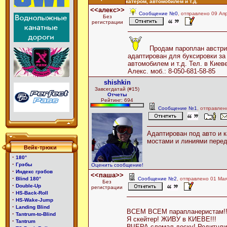
катером, автомобилем и т.д.
<<алекс>>
Сообщение №0
, отправлено 09 Ап
Без
регистрации
Продам пароплан австрий
адаптирован для буксировки за
автомобилем и т.д. Тел. в Киеве:
Алекс. моб.: 8-050-681-58-85
shishkin
Завсегдатай (#15)
Отчеты
Рейтинг: 694
Сообщение №1
, отправлен
Адаптирован под авто и к
мостами и линиями перед
Вейк-трюки
·
180°
·
Грэбы
Оценить сообщение!
·
Индекс грэбов
<<паша>>
·
Blind 180°
Сообщение №2
, отправлено 01 Ма
Без
·
Double-Up
регистрации
·
HS-Back-Roll
·
HS-Wake-Jump
·
Landing Blind
ВСЕМ ВСЕМ парапланеристам!!
·
Tantrum-to-Blind
Я скейтер! ЖИВУ в КИЕВЕ!!!
·
Tantrum
ВЧЕРА сломал доску! Родитнли