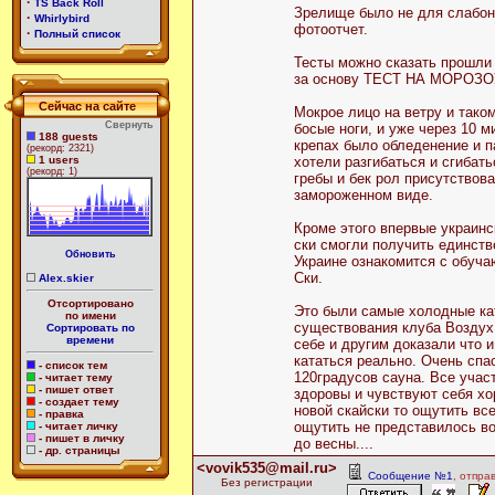
·
TS Back Roll
Зрелище было не для слабо
·
Whirlybird
фотоотчет.
·
Полный список
Тесты можно сказать прошли 
за основу ТЕСТ НА МОРОЗ
Сейчас на сайте
Мокрое лицо на ветру и таком
Свернуть
босые ноги, и уже через 10 м
188 guests
крепах было обледенение и п
(рекорд: 2321)
1 users
хотели разгибаться и сгибать
(рекорд: 1)
гребы и бек рол присутствов
замороженном виде.
Кроме этого впервые украинс
ски смогли получить единст
Обновить
Украине ознакомится с обуч
Ски.
Alex.skier
Отсортировано
Это были самые холодные ка
по имени
существования клуба Воздух
Сортировать по
времени
себе и другим доказали что и
кататься реально. Очень спа
- список тем
120градусов сауна. Все учас
- читает тему
- пишет ответ
здоровы и чувствуют себя хо
- создает тему
новой скайски то ощутить вс
- правка
ощутить не представилось во
- читает личку
- пишет в личку
до весны....
- др. страницы
<vovik535@mail.ru>
Сообщение №1
, отпра
Без регистрации