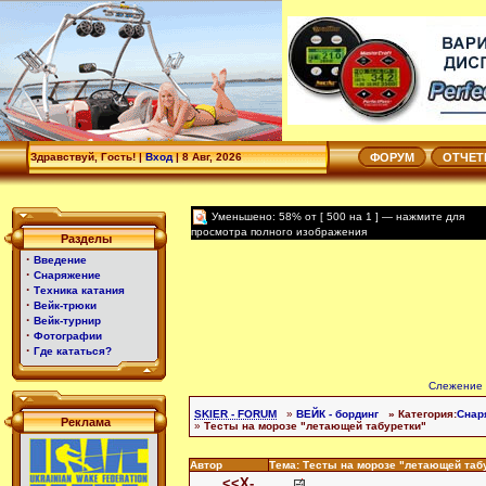
Здравствуй, Гость! |
Вход
|
8 Авг, 2026
ФОРУМ
ОТЧЕ
Уменьшено: 58% от [ 500 на 1 ] — нажмите для
просмотра полного изображения
Разделы
·
Введение
·
Снаряжение
·
Техника катания
·
Вейк-трюки
·
Вейк-турнир
·
Фотографии
·
Где кататься?
Слежение 
SKIER - FORUM
»
ВЕЙК - бординг
» Категория:
Снар
Реклама
»
Тесты на морозе "летающей табуретки"
Автор
Тема: Тесты на морозе "летающей таб
<<Х-