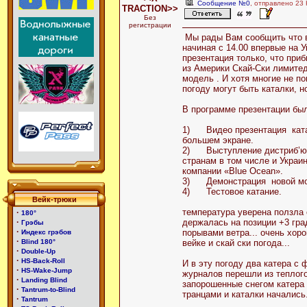
Сообщение №0
, отправлено 23
TRACTION>>
Без
регистрации
Мы рады Вам сообщить что в
начиная с 14.00 впервые на 
презентация только, что при
из Америки Скай-Ски лимите
модель . И хотя многие не по
погоду могут быть каталки, н
В программе презентации бы
1) Видео презентация катан
большем экране.
2) Выступление дистриб’юто
странам в том числе и Украи
компании «Blue Ocean».
3) Демонстрация новой м
4) Тестовое катание.
Вейк-трюки
температура уверена ползла о
·
180°
·
держалась на позиции +3 град
Грэбы
·
порывами ветра... очень хор
Индекс грэбов
·
Blind 180°
вейке и скай ски погода...
·
Double-Up
·
HS-Back-Roll
И в эту погоду два катера с
·
HS-Wake-Jump
журналов перешли из теплог
·
Landing Blind
запорошенные снегом катера
·
Tantrum-to-Blind
транцами и каталки начались.
·
Tantrum