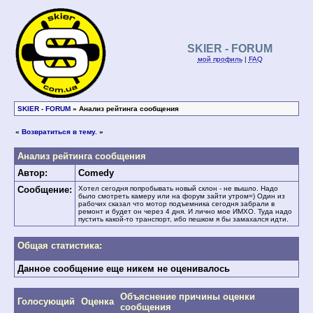
SKIER - FORUM
мой профиль
|
FAQ
SKIER - FORUM
» Анализ рейтинга сообщения
«
Возвратиться в тему.
»
Анализ рейтинга сообщения
Автор:
Comedy
Сообщение:
Хотел сегодня попробывать новый склон - не вышло. Надо
было смотреть камеру или на форум зайти утром=) Один из
рабочих сказал что мотор подъемника сегодня забрали в
ремонт и будет он через 4 дня. И лично мое ИМХО. Туда надо
пустить какой-то транспорт, ибо пешком я бы замахался идти.
Общая статистика:
Данное сообщение еще никем не оценивалось
Объяснение причины оценки
Голосующий
Оценка
сообщения