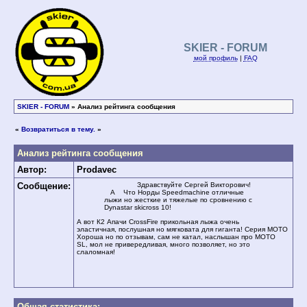
SKIER - FORUM
мой профиль
|
FAQ
SKIER - FORUM
» Анализ рейтинга сообщения
«
Возвратиться в тему.
»
Анализ рейтинга сообщения
Автор:
Prodavec
Сообщение:
Здравствуйте Сергей Викторович!
А Что Норды Speedmachine отличные
лыжи но жесткие и тяжелые по сровнению с
Dynastar skicross 10!
А вот К2 Апачи CrossFire прикольная лыжа очень
эластичная, послушная но мягковата для гиганта! Серия МОТО
Хороша но по отзывам, сам не катал, наслышан про МОТО
SL, мол не привередливая, много позволяет, но это
слаломная!
Общая статистика: