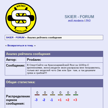
SKIER - FORUM
мой профиль
|
FAQ
SKIER - FORUM
» Анализ рейтинга сообщения
«
Возвратиться в тему.
»
Анализ рейтинга сообщения
Автор:
Prodavec
Сообщение:
В СпортСайте на Красноармейской Roxi за 1100гр.С
креплениями, женск.модели экскл.раскраска мне понравились,
только вот моделей чото 2ве или 3ри там, а так дешевле
грязи и грибов!!!!
Общая статистика:
0
0
0
0
0
0
Распределение
оценок
-3
-2
-1
+1
+2
+3
сообщения: