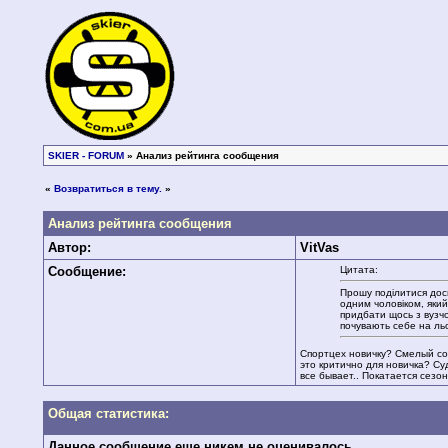
SKIER - FORUM
» Анализ рейтинга сообщения
«
Возвратиться в тему.
»
Анализ рейтинга сообщения
Автор:
VitVas
Сообщение:
Цитата:
Прошу поділитися досві
одним чоловіком, який 
придбати щось з вузчо
почувають себе на льо
Спортцех новичку? Смелый сов
это критично для новичка? Су
все бывает.. Покатается сезон
Общая статистика:
Данное сообщение еще никем не оценивалось