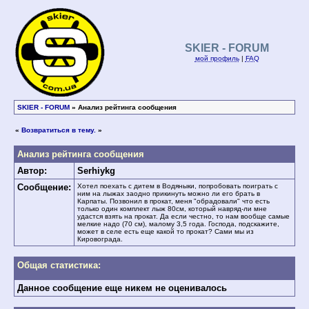
SKIER - FORUM
мой профиль
|
FAQ
SKIER - FORUM
» Анализ рейтинга сообщения
«
Возвратиться в тему.
»
Анализ рейтинга сообщения
Автор:
Serhiykg
Сообщение:
Хотел поехать с дитем в Водяныки, попробовать поиграть с
ним на лыжах заодно прикинуть можно ли его брать в
Карпаты. Позвонил в прокат, меня "обрадовали" что есть
только один комплект лыж 80см, который навряд-ли мне
удастся взять на прокат. Да если честно, то нам вообще самые
мелкие надо (70 см), малому 3,5 года. Господа, подскажите,
может в селе есть еще какой то прокат? Сами мы из
Кировограда.
Общая статистика:
Данное сообщение еще никем не оценивалось