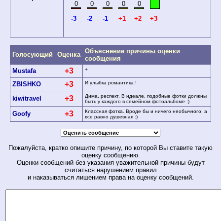
0
0
0
0
0
-3
-2
-1
+1
+2
+3
Объяснение причины оценки
Голосующий
Оценка
сообщения
+3
+
Mustafa
+3
И улыбка романтика !
ZBISHKO
Дима, респект. В идеале, подобные фотки должны
+3
kiwitravel
быть у каждого в семейном фотоальбоме :)
Классная фотка. Вроде бы и ничего необычного, а
+3
Goofy
все равно душевная :)
Пожалуйста, кратко опишите причину, по которой Вы ставите такую
оценку сообщению.
Оценки сообщений без указания уважительной причины будут
считаться нарушением правил
и наказываться лишением права на оценку сообщений.