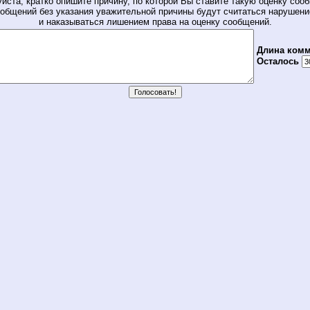
йста, кратко опишите причину, по которой Вы ставите такую оценку соо
общений без указания уважительной причины будут считаться нарушен
и наказываться лишением права на оценку сообщений.
Длина комм
Осталось