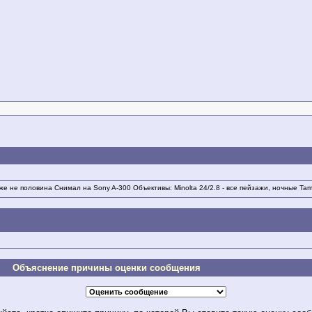
е не половина Снимал на Sony A-300 Объективы: Minolta 24/2.8 - все пейзажи, ночные Tamro
Объяснение причины оценки сообщения