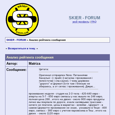
SKIER - FORUM
мой профиль
|
FAQ
SKIER - FORUM
» Анализ рейтинга сообщения
«
Возвратиться в тему.
»
Анализ рейтинга сообщения
Автор:
Matriza
Сообщение:
Цитата:
Оригинал отправлен Nora: Питаннячки
банальні :-): прайс (і каталка і проживання і
попоїсточки і спа-сауни). І чому дорівнює
"дорого" в Церматі (їсти там і близько не
збираюсь, а от скі-пас і проживання). Дякую...
проживание неделя - студия на 2-3 тела - 420-440 евро -
апарты на 5-7 - 650 евро скипасы у нас вышло по 246 евро,
полная цена 266 , итого на двоих - около 900 евро продукты
лично мы покупали по дороге, ехали халявными трассами -
ничего не платили, цены в маркетах - копейки , Церматт - в
самом Церматте проживание не знаю, узнавали в Теше - 400
евро, скипасс - 360 евро с учетом паровозика в Теш , итого на
двоих - около 1120 евро