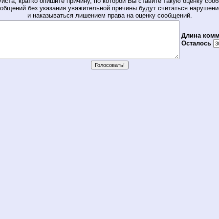
йста, кратко опишите причину, по которой Вы ставите такую оценку соо
общений без указания уважительной причины будут считаться нарушен
и наказываться лишением права на оценку сообщений.
Длина комм
Осталось