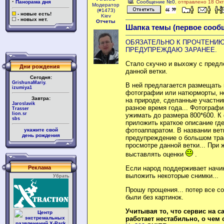
·
Панорама дня
Сообщение №0
, отправлено 18 Ок
Модератор
(#1473)
- новые есть!
Kiev
- новых нет.
Отчеты
Шапка темы (первое сооб
ОБЯЗАТЕЛЬНО К ПРОЧТЕНИЮ
ПРЕДУПРЕЖДАЮ ЗАРАНЕЕ.
Стало скучно и выхожу с пред
Дни рождения
данной ветки.
Сегодня:
GrishunaMariy.
В ней предлагается размещать
izumiya1
фотографии или натюрморты, н
Завтра:
на природе, сделанные участн
Jaroslavik
разное время года... Фотограф
Trasser
lion.sr
ужимать до размера 800*600. К
sbs
приложить краткое описание где
фотоаппаратом. В названии ветк
укажите свой
день рождения
предупреждение о большом тр
просмотре данной ветки... При
выставлять оценки
.
Реклама
Если народ поддерживает начин
выложить некоторые снимки...
Убрать
Прошу прощения... потер все с
были без картинок.
Учитывая то, что сервис на с
работает нестабильно, о че