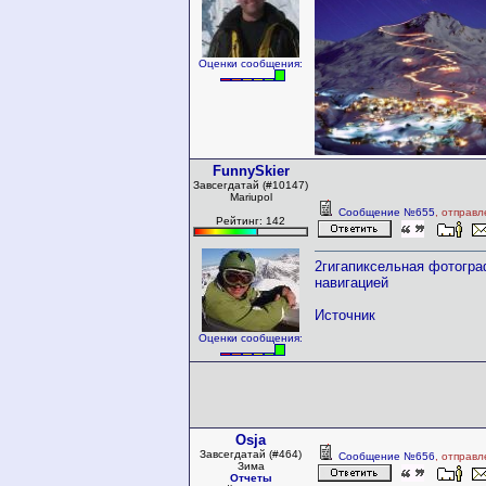
Оценки сообщения:
FunnySkier
Завсегдатай (#10147)
Mariupol
Сообщение №655
, отправл
Рейтинг: 142
2гигапиксельная фотогра
навигацией
Источник
Оценки сообщения:
Osja
Завсегдатай (#464)
Сообщение №656
, отправл
Зима
Отчеты