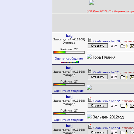
[ 08 Фев 2013: Сообщение испра
batj
Завсегдатай (#13368)
Сообщение №670
, отправ
Ужгород
Рейтинг: 27
Гора Плания
Оценки сообщения:
batj
Завсегдатай (#13368)
Сообщение №671
, отправ
Ужгород
Рейтинг: 27
Оценить сообщение!
batj
Завсегдатай (#13368)
Сообщение №672
, отправ
Ужгород
Рейтинг: 27
Зельден 2012год
Оценить сообщение!
batj
Сообщение №673
, отправ
Завсегдатай (#13368)
Ужгород