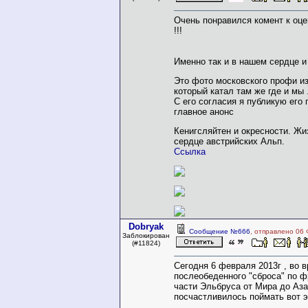
Очень понравился комент к оце
!!!
Именно так и в нашем сердце 
Это фото московского профи из
который катал там же где и мы 
С его согласия я публикую его
главное анонс
Кенигсляйтен и окресности. Жи
сердце австрийских Альп.
Ссылка
Dobryak
Сообщение №666
, отправлено 06 
Заблокирован
(#11824)
Сегодня 6 февраля 2013г , во 
послеобеденного "сброса" по ф
части Эльбруса от Мира до Аза
посчастливилось поймать вот э