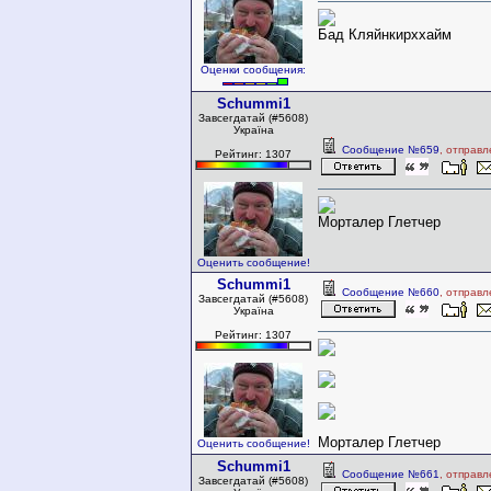
Бад Кляйнкирххайм
Оценки сообщения:
Schummi1
Завсегдатай (#5608)
Україна
Сообщение №659
, отправл
Рейтинг: 1307
Морталер Глетчер
Оценить сообщение!
Schummi1
Сообщение №660
, отправл
Завсегдатай (#5608)
Україна
Рейтинг: 1307
Морталер Глетчер
Оценить сообщение!
Schummi1
Сообщение №661
, отправл
Завсегдатай (#5608)