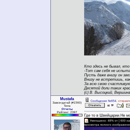
Кто здесь не бывал, кто
-
Тот сам себя не испыта
Пусть даже внизу он зве
Внизу не встретишь, как
За всю свою счастливую
Десятой доли таких крас
(с) В. Высоцкий, Вершин
Mustafa
Сообщение №654
, отправл
Завсегдатай (#1560)
Terra
Отчеты
Рейтинг: 2397
Где то в Швейцарии.Не м
Уменьшено: 48% от [ 600 на
просмотра полного изображени