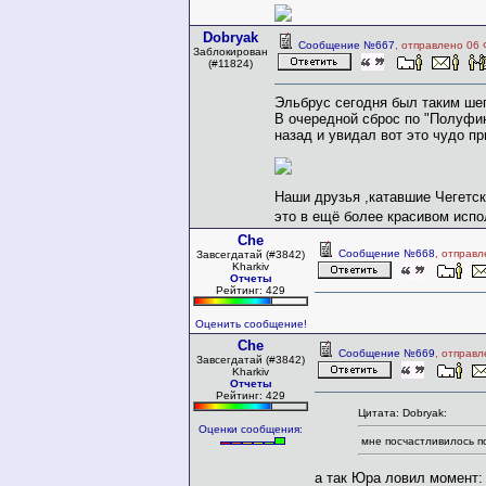
Dobryak
Сообщение №667
, отправлено 06 
Заблокирован
(#11824)
Эльбрус сегодня был таким ше
В очередной сброс по "Полуфин
назад и увидал вот это чудо п
Наши друзья ,катавшие Чегетск
это в ещё более красивом исп
Che
Сообщение №668
, отправ
Завсегдатай (#3842)
Kharkiv
Отчеты
Рейтинг: 429
Оценить сообщение!
Che
Сообщение №669
, отправ
Завсегдатай (#3842)
Kharkiv
Отчеты
Рейтинг: 429
Цитата: Dobryak:
Оценки сообщения:
мне посчастливилось п
а так Юра ловил момент: