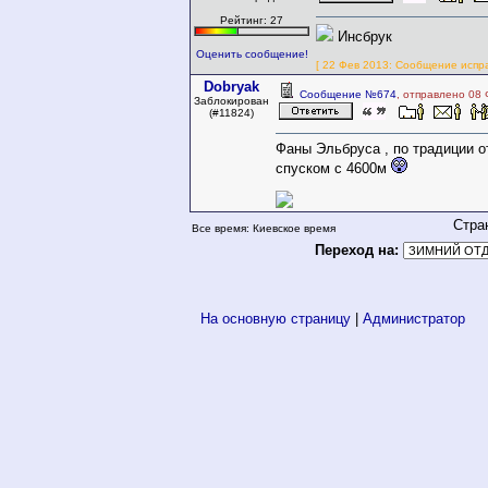
Рейтинг: 27
Инсбрук
Оценить сообщение!
[ 22 Фев 2013: Сообщение исправ
Dobryak
Сообщение №674
, отправлено 08 
Заблокирован
(#11824)
Фаны Эльбруса , по традиции 
спуском с 4600м
Стра
Все время: Киевское время
Переход на:
На основную страницу
|
Администратор