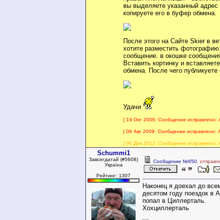
вы выделяете указанный адрес
копируете его в буфер обмена.
После этого на Сайте Skier в ве
хотите разместить фотографию
сообщение. в окошке сообщени
Вставить кортинку и вставляет
обмена. После чего публикуете
Удачи
[ 19 Окт 2006: Сообщение исправлено: Al
[ 06 Авг 2009: Сообщение исправлено: Al
[ 06 Дек 2012: Сообщение исправлено: Al
Schummi1
Завсегдатай (#5608)
Сообщение №650
, отправ
Україна
Рейтинг: 1307
Наконец я доехал до все
десятом году поездок в 
попал в Циллерталь.
Хохциллерталь