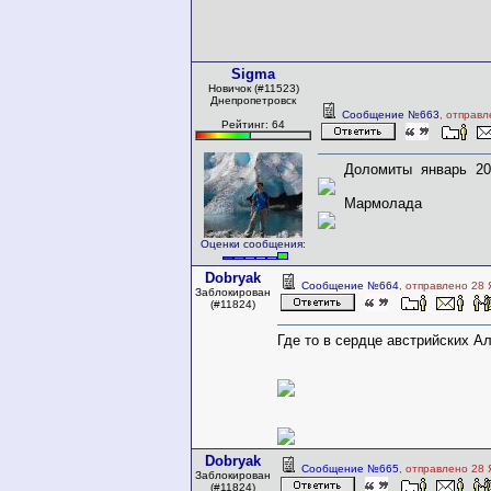
Sigma
Новичок (#11523)
Днепропетровск
Сообщение №663
, отправл
Рейтинг: 64
Доломиты январь 20
Мармолада
Оценки сообщения:
Dobryak
Сообщение №664
, отправлено 28 
Заблокирован
(#11824)
Где то в сердце австрийских Аль
Dobryak
Сообщение №665
, отправлено 28 
Заблокирован
(#11824)