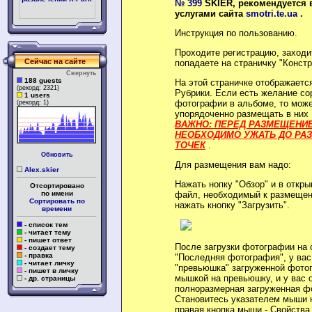
№ 399
SKIER, рекомендуется 
услугами сайта
smotri.te.ua
.
Инструкция по пользованию.
Проходите регистрацию, заходит
Сейчас на сайте
попадаете на страничку "Констр
Свернуть
188 guests
На этой страничке отображает
(рекорд: 2321)
Рубрики. Если есть желание со
1 users
фотографии в альбоме, то може
(рекорд: 1)
упорядоченно размещать в них
ВАЖНО: ПЕРЕД РАЗМЕЩЕНИ
НЕОБХОДИМО УЖАТЬ ДО РАЗМ
ТОЧЕК
.
Обновить
Для размещения вам надо:
Alex.skier
Нажать нопку "Обзор" и в откр
Отсортировано
по имени
файл, необходимый к размещени
Сортировать по
нажать кнопку "Загрузить".
времени
- список тем
- читает тему
- пишет ответ
После загрузки фотографии на с
- создает тему
- правка
"Последняя фотография", у вас
- читает личку
"превьюшка" загруженной фото
- пишет в личку
мышкой на превьюшку, и у вас 
- др. страницы
полноразмерная загруженная ф
Становитесь указателем мыши 
правая кнопка мыши - Свойства