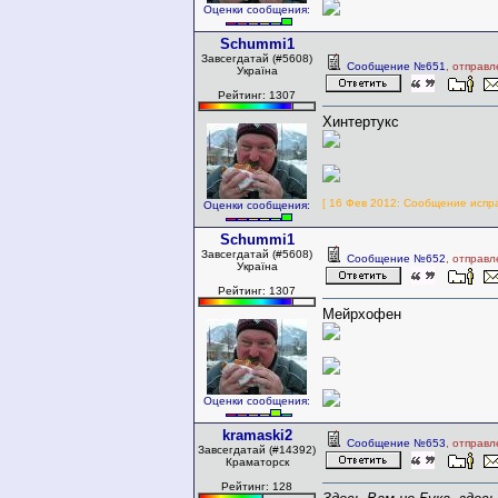
Оценки сообщения:
Schummi1
Завсегдатай (#5608)
Сообщение №651
, отправ
Україна
Рейтинг: 1307
Хинтертукс
[ 16 Фев 2012: Сообщение испр
Оценки сообщения:
Schummi1
Завсегдатай (#5608)
Сообщение №652
, отправ
Україна
Рейтинг: 1307
Мейрхофен
Оценки сообщения:
kramaski2
Сообщение №653
, отправ
Завсегдатай (#14392)
Краматорск
Рейтинг: 128