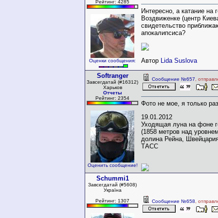
Рейтинг: 4285
Интересно, а катание на 
Воздвиженке (центр Киева
свидетельство приближа
апокалипсиса?
Автор
Lida Suslova
Оценки сообщения:
Softranger
Сообщение №657
, отправл
Завсегдатай (#16312)
Харьков
Отчеты
Рейтинг: 2354
Фото не мое, я только ра
19.01.2012
Уходящая луна на фоне 
(1858 метров над уровне
долина Рейна, Швейцария
ТАСС
Оценить сообщение!
Schummi1
Завсегдатай (#5608)
Україна
Рейтинг: 1307
Сообщение №658
, отправл