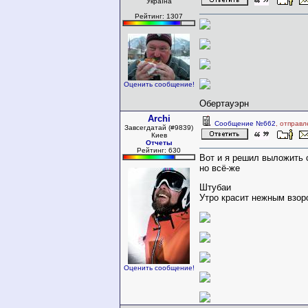
Україна
Рейтинг: 1307
Оценить сообщение!
Обертауэрн
Archi
Сообщение №662
, отправл
Завсегдатай (#9839)
Киев
Отчеты
Рейтинг: 630
Вот и я решил выложить 
но всё-же
Штубаи
Утро красит нежным взоро
Оценить сообщение!