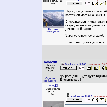
Новичок (#22419)
Киев
Народ, поделитесь пожалуй
карточкой магазина ЭКИП 
Вчера намеряли один лыжны
скидку можно получить иск
дисконтной карте.
Оценить
сообщение!
Заранее огромное спасибо!!!
Всех с наступающими празд
Rooivalk
Сообщение №188
, отправлено 09 
Новичок
(#22440)
Kyiv
Доброго дня! Буду дуже вдячний
Оценить
Екстримстайл!
сообщение!
mm23
Завсегдатай
(#15961)
Киев
Сообщение №189
, отправлено