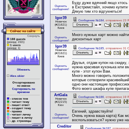
Буду дуже вдячний якщо хтось 
Оценить
в Екстремстайл, хочемо купити
сообщение!
Дякую тим хто відгукнеться!
Igor39
Сообщение №184
, отправлено 23 
Новичок
(#21621)
Киев
Сейчас на сайте
Много нужных карт можно найти
Свернуть
Оценить
дисконтных карт
188 guests
сообщение!
(рекорд: 2321)
1 users
Igor39
(рекорд: 1)
Сообщение №185
, отправлено 31 
Новичок
(#21621)
Киев
Друзья, отдам купон на скидку,
Оценить
нужна красивая кухонька или 
сообщение!
Обновить
купе - этот купон Вам.
Много можно говорить положите
Alex.skier
которые сотворили красивейший
Отсортировано
одно они настоящие профессио
по имени
Фото моего шкафа купе прилаг
Сортировать по
времени
ArtGala
Сообщение №186
, отправлено 19 
- список тем
Новичок
- читает тему
(#22215)
- пишет ответ
Kiev
- создает тему
Евгений, здравствуйте!
- правка
- читает личку
Оценить
Очень нужна ваша карта) Как м
- пишет в личку
сообщение!
воспользоваться? нужно уже на
- др. страницы
Creditor
Сообщение №187
, отправлено