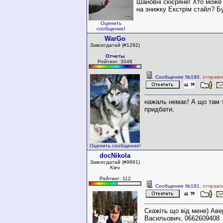
Шановні скієряне! Хто може
на знижку Екстрім стайл? Б
Оценить
сообщение!
WarGo
Завсегдатай (#1292)
.
Отчеты
Рейтинг: 3048
Сообщение №190
, отправл
нажаль немає! А що там 
придбати,
Оценить сообщение!
docNikola
Завсегдатай (#9891)
Kiev
Рейтинг: 112
Сообщение №191
, отправл
Скажіть що від мене) Ав
Васильович, 0662609408.