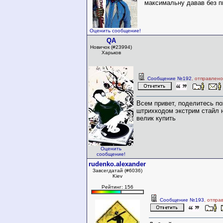
максимальну давав без п
Оценить сообщение!
QA
Новичок (#23994)
Харьков
Сообщение №192
, отправлено
Всем привет, поделитесь п
штрихкодом экстрим стайл 
велик купить
Оценить
сообщение!
rudenko.alexander
Завсегдатай (#6036)
Kiev
Рейтинг: 156
Сообщение №193
, отпра