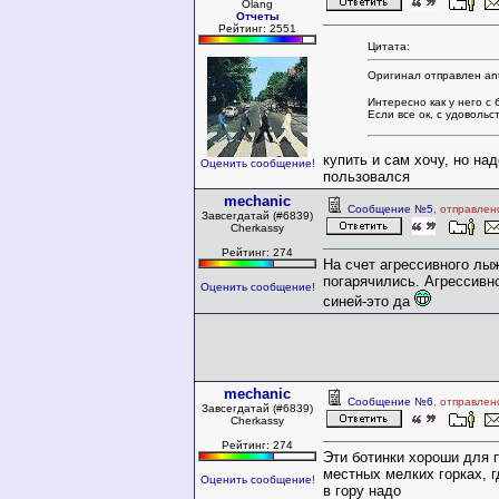
Olang
Отчеты
Рейтинг: 2551
Цитата:
Оригинал отправлен ant
Интересно как у него с
Если все ок, с удовольс
купить и сам хочу, но над
Оценить сообщение!
пользовался
mechanic
Сообщение №5
, отправлен
Завсегдатай (#6839)
Cherkassy
Рейтинг: 274
На счет агрессивного лы
погарячились. Агрессивно
Оценить сообщение!
синей-это да
mechanic
Сообщение №6
, отправлен
Завсегдатай (#6839)
Cherkassy
Рейтинг: 274
Эти ботинки хороши для 
местных мелких горках, г
Оценить сообщение!
в гору надо