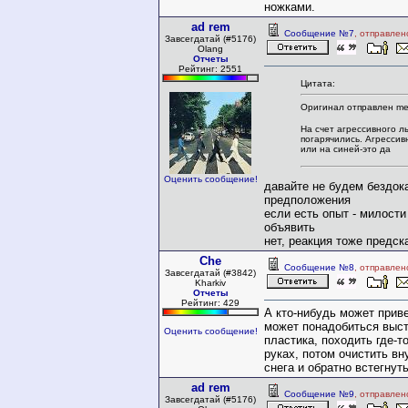
ножками.
ad rem
Сообщение №7
, отправлен
Завсегдатай (#5176)
Olang
Отчеты
Рейтинг: 2551
Цитата:
Оригинал отправлен me
На счет агрессивного л
погарячились. Агрессив
или на синей-это да
Оценить сообщение!
давайте не будем бездок
предположения
если есть опыт - милости
объявить
нет, реакция тоже предс
Che
Сообщение №8
, отправлен
Завсегдатай (#3842)
Kharkiv
Отчеты
Рейтинг: 429
А кто-нибудь может приве
может понадобиться выст
Оценить сообщение!
пластика, походить где-т
руках, потом очистить вн
снега и обратно встегнут
ad rem
Сообщение №9
, отправлен
Завсегдатай (#5176)