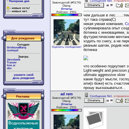
·
Сообщение №0
, отправлен
Панорама дня
Завсегдатай (#5176)
Olang
- новые есть!
Отчеты
- новых нет.
Рейтинг: 2551
чем дальше в лес.......т
тут така справа(С)
некая умная компания,
С
сублимировала опыт созд
ботинка с инновациями, з
футуристическим мечтани
Дни рождения
ходить по снегу, а не п
Сегодня:
рваным шагом, родив нов
Оценить сообщение!
GrishunaMariy.
ботинка
izumiya1
Завтра:
Jaroslavik
Trasser
lion.sr
что особенно подкупает э
sbs
Light-weight and precision 
ultimate aggressive skier
укажите свой
день рождения
какие будут мысли, госп
или(о боже) есть счастл
прошу высказываться...
ad rem
Сообщение №1
, отправлен
Реклама
Завсегдатай (#5176)
Olang
Убрать
Отчеты
Рейтинг: 2551