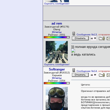
Оценить сообщение!
ad rem
Завсегдатай (#5176)
Olang
Отчеты
Сообщение №13
, отправле
Рейтинг: 2551
))) полная ерунда сегодня
а ведь катались
Оценить сообщение!
Softranger
Сообщение №14
, отправле
Завсегдатай (#16312)
Харьков
Отчеты
Рейтинг: 2354
Цитата:
Оригинал отправлен ad
когда-то во времена до
ботинка все катались в
БОТИНКА)))технологии 
представлении о прошл
опытом.ботинки для пар