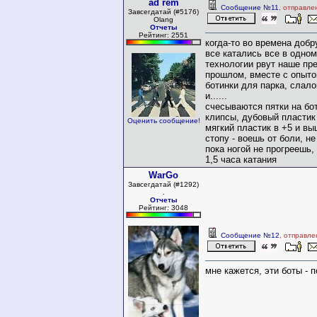
ad rem
Сообщение №11
, отправле
Завсегдатай (#5176)
Olang
Отчеты
Рейтинг: 2551
когда-то во времена добр
все катались все в одно
технологии рвут наше пр
прошлом, вместе с опыто
ботинки для парка, слалом
и......
счесываются пятки на бо
клипсы, дубовый пластик
Оценить сообщение!
мягкий пластик в +5 и в
стопу - воешь от боли, н
пока ногой не прогреешь
1,5 часа катания
WarGo
Завсегдатай (#1292)
.
Отчеты
Рейтинг: 3048
Сообщение №12
, отправле
мне кажется, эти боты - 