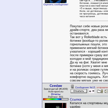
ски-тур и......счесывают
ботинке, ломаются клип
Оценить сообщение!
пластик в жесткий минус
+5 и выше, перетянешь 
боли, не дотянешь---хл
не прогреешь, дотягива
часа катания
Покупал себе новые роли
драйв-спорте, два раза м
остановился.
Так вот у Rollerblade ест
ботинке (вообще-то ролик
горнолыжных пошли, это 
применили мягкий ботинок
ухватился - хороший конт
после примерки сразу воп
колодке и мой традицион
Да ну на фиг. Хватит мне
ботинке (хотя у меня и мя
и на роликах скорее гул
на скорость гоняюсь. Лу
комфортно ощущать. Хот
совсем мягких уже не смо
Czeslaw
Сообщение №15
, отправле
Завсегдатай (#1409)
Activ-sport.eu
Отчеты
Рейтинг: 601
Ссылка
Катался на спортивны мо
удобно