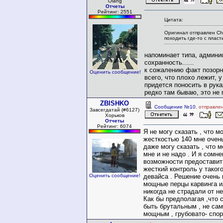
Olang
Отчеты
Рейтинг: 2551
Цитата:
Оригинал отправлен Ch
походить где-то с пласт
напоминает типа, админи
сохранность......
к сожалению факт позорн
Оценить сообщение!
всего, что плохо лежит, у
придется поносить в руках
редко там бываю, это не
ZBISHKO
Сообщение №10
, отправле
Завсегдатай (#6127)
Хорьков
Отчеты
Рейтинг: 6074
Я не могу сказать , что м
жесткостью 140 мне очен
даже могу сказать , что 
мне и не надо . И я сомн
возможности предоставит
жесткий контроль у таког
Оценить сообщение!
девайса . Решение очень 
мощные перцы карвинга 
никогда не страдали от н
Как бы предполагая ,что 
быть брутальным , не са
мощным , грубовато- спор