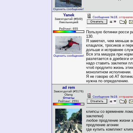
Оценить сообщение!
Yanek
Сообщение №18
, отправле
Завсегдатай (#849)
Хмельницкий
Рейтинг: 655
Пользую ботинки росси р
130.
Я заметил, чем меньше в
клацалок, тросиков и пе
дольше и исправнее служ
Вся эта мишура при норм
Оценить сообщение!
разлетается в дребезги о
надо ставить заклепки п
чтоб продлито жизнь этих
монолитном исполнении.
Я не говорю об АТ ботинк
нужна по определению.
ad rem
Завсегдатай (#5176)
Olang
Сообщение №19
, отправле
Отчеты
Рейтинг: 2551
клипсы со временем лом
заклепки)
любое продление жизни э
продление агонии
где купить комплект клип