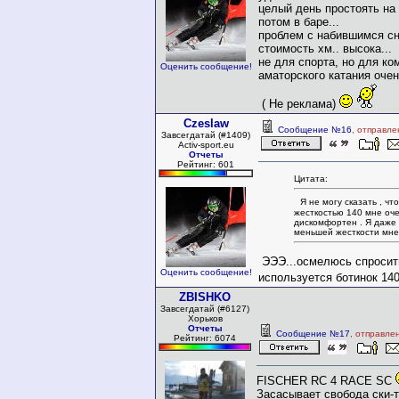
целый день простоять на 
потом в баре...
проблем с набившимся сн
стоимость хм.. высока...
не для спорта, но для к
Оценить сообщение!
аматорского катания оче
( Не реклама)
Czeslaw
Сообщение №16
, отправле
Завсегдатай (#1409)
Activ-sport.eu
Отчеты
Рейтинг: 601
Цитата:
Я не могу сказать , чт
жесткостью 140 мне оч
дискомфортен . Я даже м
меньшей жесткости мне
ЭЭЭ...осмелюсь спросить
Оценить сообщение!
используется ботинок 14
ZBISHKO
Завсегдатай (#6127)
Хорьков
Отчеты
Сообщение №17
, отправле
Рейтинг: 6074
FISCHER RC 4 RACE SC
Засасывает свобода ски-т