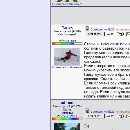
Оценить сообщение!
Yanek
Сообщение №20
, отправле
Завсегдатай (#849)
Хмельницкий
Рейтинг: 655
Ставишь титановые или 
болтики с развернутой на
Головку можно подпилит
пределов (если необходи
сапожок).
Если отверстие в пластик
Оценить сообщение!
можно укрепить его эпокс
Гайку лучше всего брать
красиво. Садить на фикса
Если сломана ось клипсы 
только с головкой под ш
не надо. Если лопнула кл
искать клипсу или на зав
ad rem
Завсегдатай (#5176)
Olang
Сообщение №21
, отправле
Отчеты
Рейтинг: 2551
))))