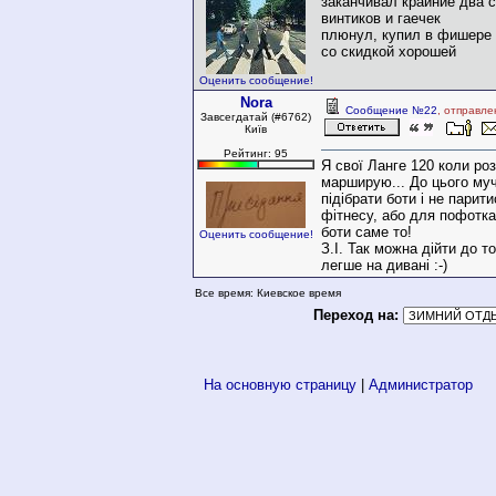
заканчивал крайние два 
винтиков и гаечек
плюнул, купил в фишере 
со скидкой хорошей
Оценить сообщение!
Nora
Сообщение №22
, отправле
Завсегдатай (#6762)
Київ
Рейтинг: 95
Я свої Ланге 120 коли ро
марширую... До цього муч
підібрати боти і не парит
фітнесу, або для пофоткац
боти саме то!
Оценить сообщение!
З.І. Так можна дійти до т
легше на дивані :-)
Все время: Киевское время
Переход на:
На основную страницу
|
Администратор