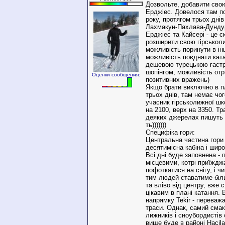
Дозвольте, добавити сво
Ерджіес. Довелося там по
року, протягом трьох днів
Лахмакун-Пахлава-Дундурм
Ерджіес та Кайсері - це 
розширити свою гірськол
можливість поринути в ін
можливість поєднати ката
дешевою турецькою гаст
шопінгом, можливість от
Оценки сообщения:
позитивних вражень)
Якщо брати виключно в пл
трьох днів, там немає чог
учасник гірськолижної шк
на 2100, верх на 3350. Тр
деяких джерелах пишуть 11
ть)))))))
Специфіка гори:
Центральна частина гори H
десятимісна кабіна і шир
Всі дні буде заповнена - 
місцевими, котрі приїждж
пофоткатися на снігу, і ч
тим людей ставатиме біл
та вліво від центру, вже 
цікавим в плані катання. 
напрямку Tekir - переважа
траси. Однак, самий смак
лижників і сноубордистів 
вище буде в районі Hacila