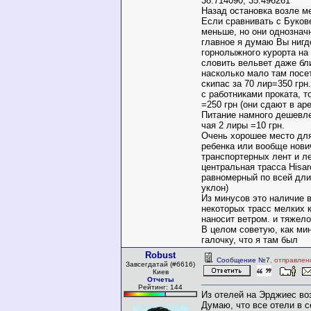
38.714090, 35.496261
Назад остановка возле ме
Если сравнивать с Буков
меньше, но они однознач
главное я думаю Вы нигд
горнолыжного курорта на
словить вельвет даже бли
насколько мало там посе
скипас за 70 лир=350 грн
с работниками проката, т
=250 грн (они сдают в ар
Питание намного дешевл
чая 2 лиры =10 грн.
Очень хорошее место для
ребенка или вообще нови
транспортерных лент и л
центральная трасса Hisar
равномерный по всей дли
уклон)
Из минусов это наличие в
некоторых трасс мелких 
наносит ветром. и тяжело
В целом советую, как ми
галочку, что я там был
Robust
Сообщение №7
, отправлен
Завсегдатай (#6616)
Киев
Отчеты
Рейтинг: 144
Из отелей на Эрджиес во
Думаю, что все отели в 