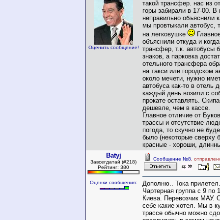
такой трансфер. нас из от
горы забирали в 17-00. В
неправильно объяснили к
мы провтыкали автобус, т
на легковушке
Главное
объяснили откуда и когда
Оценить сообщение!
трансфер, т.к. автобусы 
знаков, а парковка доста
отельного трансфера обр
на такси или городском а
около мечети, нужно имет
автобуса как-то в отель 
каждый день возили с соб
прокате оставлять. Скипа
дешевле, чем в кассе.
Главное отличие от Буко
трассы и отсутствие люд
погода, то скучно не буд
было (некоторые сверху б
красные - хороши, длинны
Batyj
Сообщение №8
, отправлен
Завсегдатай (#218)
Рейтинг: 380
Оценки сообщения:
Дополню.. Тока прилетел
Чартерная группа с 9 по 
Киева. Перевозчик МАУ. 
себе какие хотел. Мы в ку
трассе обычно можно сдох