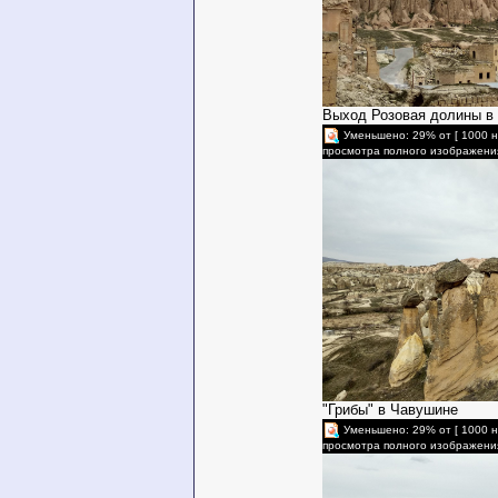
Выход Розовая долины в
Уменьшено: 29% от [ 1000 н
просмотра полного изображени
"Грибы" в Чавушине
Уменьшено: 29% от [ 1000 н
просмотра полного изображени