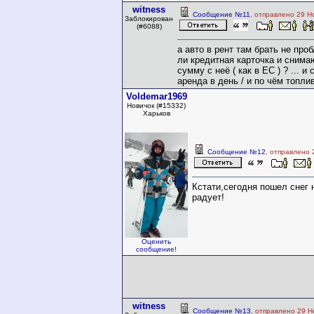
witness
Сообщение №11
, отправлено 29 Н
Заблокирован
(#6088)
а авто в рент там брать не про
ли кредитная карточка и снима
сумму с неё ( как в ЕС ) ? ... и
аренда в день / и по чём топли
Voldemar1969
Новичок (#15332)
Харьков
Сообщение №12
, отправлено 
Кстати,сегодня пошел снег 
радует!
Оценить
сообщение!
witness
Сообщение №13
, отправлено 29 Н