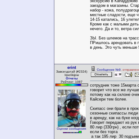
экскурсию в Кападдокию
заездом в магазины. Ста
набор - кожа, полудрагоц
местные сладости, еще чт
14-15 катались, 16 улете
Кроме как с малыми деть
нечего. Да и то, ветра си
ЗЫ. Без шлемов на трасс
ПРишлось арендовать в п
в день. Это чуть меньше 
erint
Сообщение №9
, отправлен
Завсегдатай (#2324)
Irpeńkijow
Отчеты
Рейтинг: 1087
сотрудник тоже 15марта 
говорит что все же лучше
потому как на склоне оче
Кайсери тем более.
Скипасс они брали в прока
сезонные скипассы люди
в аренду, как на буке когд
Говорит передают из рук 
80 лир (330грн) , если по
Оценки сообщения:
если без торга
а так 195 лир 30 подъем