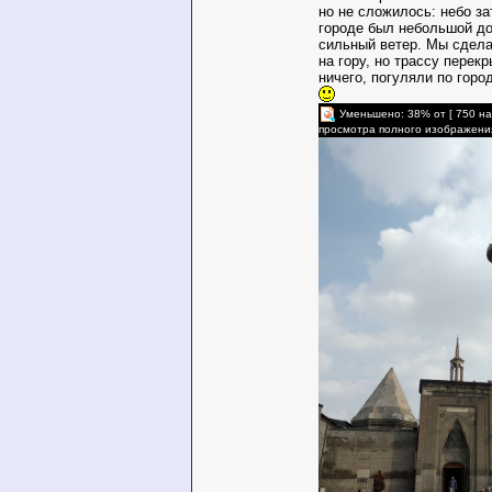
но не сложилось: небо за
городе был небольшой дож
сильный ветер. Мы сдел
на гору, но трассу перекр
ничего, погуляли по горо
Уменьшено: 38% от [ 750 на
просмотра полного изображени