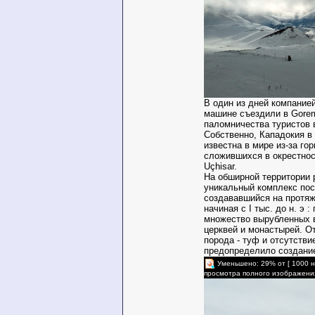
В один из дней компание
машине съездили в Gorem
паломничества туристов 
Собственно, Кападокия в
известна в мире из-за г
сложившихся в окрестнос
Uçhisar.
На обширной территории
уникальный комплекс пос
создававшийся на протяж
начиная с I тыс. до н. э 
множество вырубленных 
церквей и монастырей. О
порода - туф и отсутстви
предопределило создание
Уменьшено: 29% от [ 1000 н
просмотра полного изображени