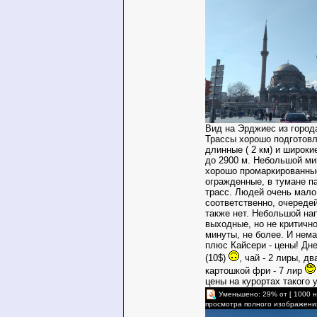
Вид на Эрджиес из город
Трассы хорошо подготовл
длинные ( 2 км) и широки
до 2900 м. Небольшой мин
хорошо промаркированные
огражденные, в тумане п
трасс. Людей очень мало,
соответственно, очереде
также нет. Небольшой на
выходные, но не критично
минуты, не более. И не
плюс Кайсери - цены! Дне
(10$)
, чай - 2 лиры, д
картошкой фри - 7 лир
цены на курортах такого 
Уменьшено: 29% от [ 1000 н
просмотра полного изображени