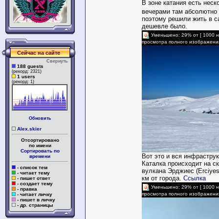
В зоне катания есть неск
вечерами там абсолютно
поэтому решили жить в с
дешевле было.
Уменьшено: 29% от [ 1000 н
просмотра полного изображени
Сейчас на сайте
Свернуть
188 guests
(рекорд: 2321)
1 users
(рекорд: 1)
Обновить
Alex.skier
Отсортировано
по имени
Сортировать по
Вот это и вся инфраструкт
времени
Каталка происходит на с
- список тем
вулкана Эрджиес (Erciyes
- читает тему
км от города.
Ссылка
- пишет ответ
- создает тему
Уменьшено: 29% от [ 1000 н
- правка
просмотра полного изображени
- читает личку
- пишет в личку
- др. страницы