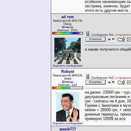
особенно начинающим л
экстрима, конечно, будет
этого есть другие места..
ad rem
Завсегдатай (#5176)
Olang
Отчеты
Рейтинг: 2551
Сообщение №1
, отправлен
а каким получился общи
Оценить сообщение!
Robust
Завсегдатай (#6616)
Сообщение №2
, отправлен
Киев
Отчеты
Рейтинг: 144
на двоих: 23500 грн - тур
двухразовым питанием и 
грн - скипасы на 4 дня, 10
Гореме с билетами в муз
небом = 26500 грн, + не
дневные перекусы, прока
примерно 1000$ за все.
Оценить сообщение!
qweik777