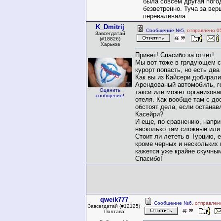
была совсем другая погод
безветренно. Туча за вер
переваливала.
K_Dmitrij
Сообщение №5
, отправлено 0
Завсегдатай
(#18826)
Харьков
Привет! Спасибо за отчет!
Мы вот тоже в грядующем с
курорт попасть, но есть дв
Как вы из Кайсери добирали
Арендованый автомобиль, г
Оценить
такси или может организов
сообщение!
отеля. Как вообще там с до
обстоят дела, если останав
Касейри?
И еще, по сравнению, напри
насколько там сложные или
Стоит ли лететь в Турцию, 
кроме черных и нескольких 
кажется уже крайне скучны
Спасибо!
qweik777
Сообщение №6
, отправлен
Завсегдатай (#12125)
Полтава