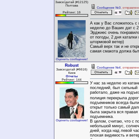
Завсегдатай (#12125)
Полтава
Сообщение №3
, отправлен
Рейтинг: 16
А как у Вас сложилось с 
неделю до Ваших дат с 2
Эрджиес очень понравилс
от погоды, 2 дня каталки
штормовой ветер)
Самый верх так и не отк
самая смакота должа быт
Оценить сообщение!
Robust
Сообщение №4
, отправлен
Завсегдатай (#6616)
Киев
Отчеты
Рейтинг: 144
У нас за неделю из катан
последний, был сильный 
работало, даже на подъез
полиция перекрыла доро
подъемников всегда были
открыт только самый даль
была закрыта вся правая 
подъемника.
Оценить сообщение!
В целом, считаю, что с п
небольшой минус, солнеч
дней, когда над левой ча
плохая видимость и ветер