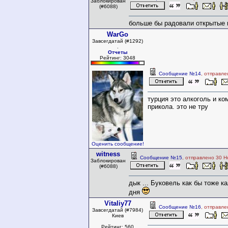
Заблокирован
(#6088)
больше бы радовали открытые г
WarGo
Завсегдатай (#1292)
.
Отчеты
Рейтинг: 3048
Сообщение №14
, отправле
турция это алкоголь и к
прикола. это не тру
Оценить сообщение!
witness
Сообщение №15
, отправлено 30 Н
Заблокирован
(#6088)
дык ... Буковель как бы тоже ка
дня
Vitaliy77
Сообщение №16
, отправле
Завсегдатай (#7984)
Киев
Рейтинг: 560