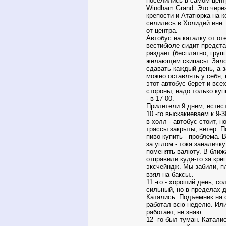
поселились в самом цент
Windham Grand. Это чере
крепости и Ататюрка на 
селились в Холидей инн.
от центра.
Автобус на каталку от оте
вестибюле сидит предст
раздает (бесплатно, групп
желающим скипасы. Зало
сдавать каждый день, а з
можно оставлять у себя, 
этот автобус берет и вс
стороны, надо только куп
- в 17-00.
Прилетели 9 днем, естест
10 -го выскакиеваем к 9-
в холл - автобус стоит, н
трассы закрыты, ветер. П
пиво купить - проблема. 
за углом - тока заналичк
поменять валюту. В бли
отправили куда-то за кре
эксчейндж. Мы забили, п
взял на баксы..
11 -го - хороший день, со
сильный, но в пределах 
Катались. Подъемник на 
работал всю неделю. Или
работает, не знаю.
12 -го был туман. Каталис