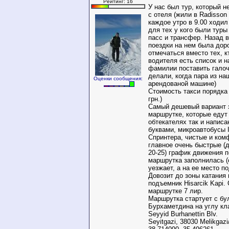
Рейтинг: 16
У нас был тур, который 
с отеля (жили в Radisson 
каждое утро в 9.00 ходил
для тех у кого были тур
пасс и трансфер. Назад в
поездки на нем была дор
отмечаться вместо тех, к
водителя есть список и н
фамилии поставить галочк
делали, когда пара из на
Оценки сообщения:
арендованой машине)
Стоимость такси порядка 
грн.)
Самый дешевый вариант 
маршрутке, которые едут 
обтекателях так и напис
буквами, микроавтобусы I
Спринтера, чистые и ком
главное очень быстрые (
20-25) график движения п
маршрутка заполнилась (
уезжает, а на ее место п
Довозит до зоны катания
подъемник Hisarcik Kapi.
маршрутке 7 лир.
Маршрутка стартует с бу
Бурхаметдина на углу к
Seyyid Burhanettin Blv.
Seyitgazi, 38030 Melikgazi