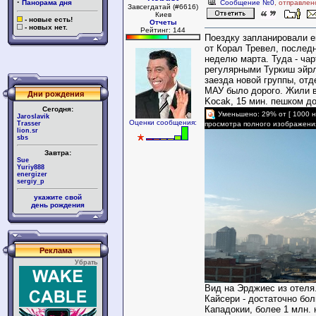
·
Панорама дня
Сообщение №0
, отправлен
Завсегдатай (#6616)
Киев
- новые есть!
Отчеты
- новых нет.
Рейтинг: 144
Поездку запланировали е
от Корал Тревел, послед
неделю марта. Туда - чар
регулярными Туркиш эйрл
заезда новой группы, отд
МАУ было дорого. Жили в
Дни рождения
Kocak, 15 мин. пешком до
Сегодня:
Уменьшено: 29% от [ 1000 н
Jaroslavik
Оценки сообщения:
Trasser
просмотра полного изображени
lion.sr
sbs
Завтра:
Sue
Yuriy888
energizer
sergiy_p
укажите свой
день рождения
Реклама
Убрать
Вид на Эрджиес из отеля
Кайсери - достаточно бол
Кападокии, более 1 млн. 