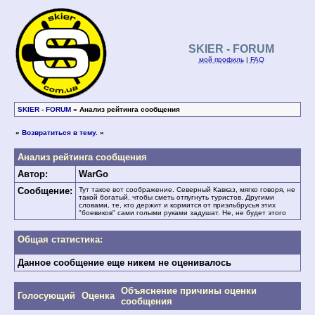
SKIER - FORUM
мой профиль
|
FAQ
SKIER - FORUM
» Анализ рейтинга сообщения
«
Возвратиться в тему.
»
Анализ рейтинга сообщения
Автор:
WarGo
Сообщение:
Тут такое вот соображение. Северный Кавказ, мягко говоря, не
такой богатый, чтобы сметь отпугнуть туристов. Другими
словами, те, кто держит и кормится от приэльбрусья этих
"боевиков" сами голыми руками задушат. Не, не будет этого
Общая статистика:
Данное сообщение еще никем не оценивалось
Объяснение причины оценки
Голосующий
Оценка
сообщения