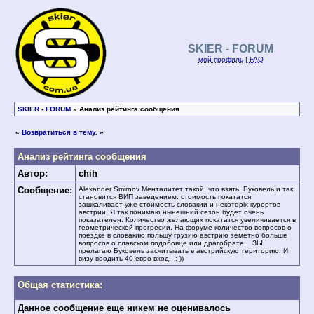
SKIER - FORUM
мой профиль
|
FAQ
SKIER - FORUM
» Анализ рейтинга сообщения
«
Возвратиться в тему.
»
Анализ рейтинга сообщения
Автор:
chih
Сообщение:
Alexander Smirnov Менталитет такой, что взять. Буковель и так
становится ВИП заведением. стоимость покататся
зашкаливает уже стоимость словакии и некоторіх курортов
австрии. Я так понимаю нынешний сезон будет очень
показателен. Количество желающих покататся увеличивается в
геометрической прогресии. На форуме количество вопросов о
поездке в словакию польшу грузию австрию земетно больше
вопросов о славском подобовце или драгобрате. ЗЫ
прелагаю Буковель засчитывать в австрийскую територию. И
визу воодить 40 евро вход. :-))
Общая статистика:
Данное сообщение еще никем не оценивалось