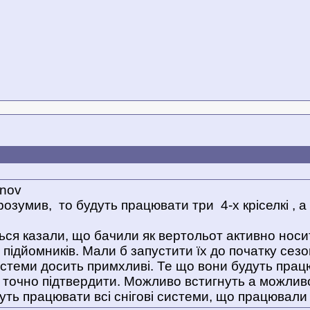
rnov
зрозумив,
то будуть працювати три 4-х кріселкі , а
ться казали, що бачили як вертольот активно носи
підйомників. Мали б запустити їх до початку сезо
системи досить примхливі. Те що вони будуть прац
 точно підтвердити. Можливо встигнуть а можливо
ть працювати всі снігові системи, що працювали