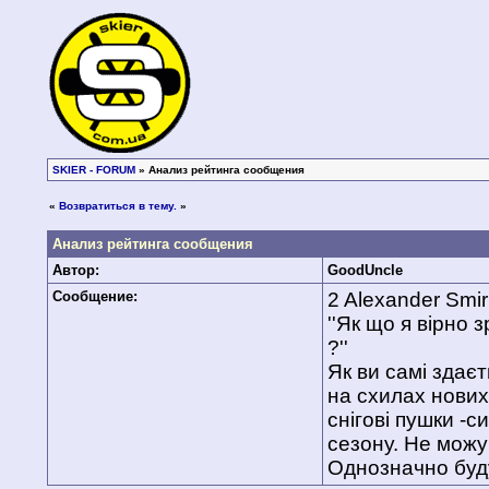
SKIER - FORUM
» Анализ рейтинга сообщения
«
Возвратиться в тему.
»
Анализ рейтинга сообщения
Автор:
GoodUncle
Сообщение:
2 Alexander Smi
''Як що я вірно 
?''
Як ви самі здає
на схилах нових 
снігові пушки -
сезону. Не можу
Однозначно буду