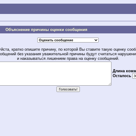
Объяснение причины оценки сообщения
йста, кратко опишите причину, по которой Вы ставите такую оценку соо
общений без указания уважительной причины будут считаться нарушен
и наказываться лишением права на оценку сообщений.
Длина комм
Осталось