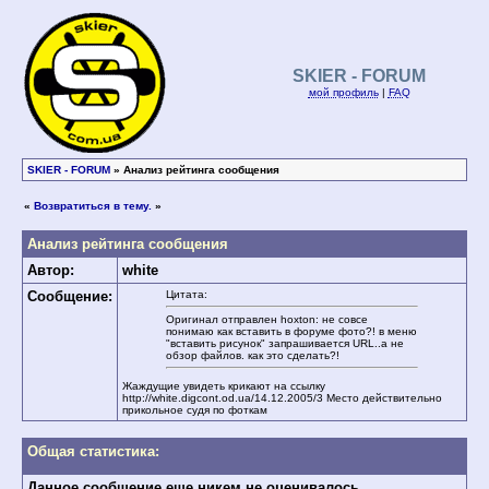
SKIER - FORUM
мой профиль
|
FAQ
SKIER - FORUM
» Анализ рейтинга сообщения
«
Возвратиться в тему.
»
Анализ рейтинга сообщения
Автор:
white
Сообщение:
Цитата:
Оригинал отправлен hoxton: не совсе
понимаю как вставить в форуме фото?! в меню
"вставить рисунок" запрашивается URL..а не
обзор файлов. как это сделать?!
Жаждущие увидеть крикают на ссылку
http://white.digcont.od.ua/14.12.2005/3 Место действительно
прикольное судя по фоткам
Общая статистика:
Данное сообщение еще никем не оценивалось