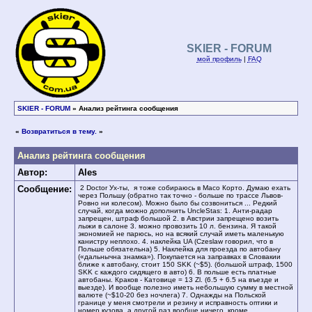
SKIER - FORUM
мой профиль
|
FAQ
SKIER - FORUM
» Анализ рейтинга сообщения
«
Возвратиться в тему.
»
Анализ рейтинга сообщения
Автор:
Ales
Сообщение:
2 Doctor Ух-ты, я тоже собираюсь в Масо Корто. Думаю ехать
через Польшу (обратно так точно - больше по трассе Львов-
Ровно ни колесом). Можно было бы созвониться ... Редкий
случай, когда можно дополнить UncleStas: 1. Анти-радар
запрещен, штраф большой 2. в Австрии запрещено возить
лыжи в салоне 3. можно провозить 10 л. бензина. Я такой
экономией не парюсь, но на всякий случай иметь маленькую
канистру неплохо. 4. наклейка UA (Czeslaw говорил, что в
Польше обязательна) 5. Наклейка для проезда по автобану
(«дальнычна знамка»). Покупается на заправках в Словакии
ближе к автобану, стоит 150 SKK (~$5). (большой штраф, 1500
SKK с каждого сидящего в авто) 6. В польше есть платные
автобаны. Краков - Катовице = 13 Zl. (6.5 + 6.5 на въезде и
выезде). И вообще полезно иметь небольшую сумму в местной
валюте (~$10-20 без ночлега) 7. Однажды на Польской
границе у меня смотрели и резину и исправность оптики и
номер кузова, а другой раз вообще ничего, кроме