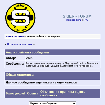
SKIER - FORUM
мой профиль
|
FAQ
SKIER - FORUM
» Анализ рейтинга сообщения
«
Возвратиться в тему.
»
Анализ рейтинга сообщения
Автор:
chih
Сообщение:
Может грузинам идею подкинуть. Чартерный рейс в Тбилиси и
автобусный рейс до Гудаури. Былоб намного интересней.
Общая статистика:
Данное сообщение еще никем не оценивалось
Объяснение причины оценки
Голосующий
Оценка
сообщения