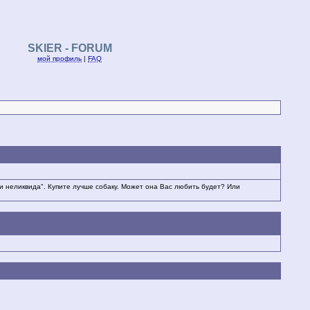
SKIER - FORUM
мой профиль
|
FAQ
и неликвида". Купите лучше собаку. Может она Вас любить будет? Или