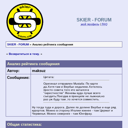
SKIER - FORUM
мой профиль
|
FAQ
SKIER - FORUM
» Анализ рейтинга сообщения
«
Возвратиться в тему.
»
Анализ рейтинга сообщения
Автор:
maksuz
Сообщение:
Цитата:
Оригинал отправлен Mustafa: По карте
да.Хотя там и Вербье недалеко.Хотелось
просто совета того кто катался в
"окрестностях" Женевы куда лучше всего
съездить.Поездка в принципе не лыжная,но
раз уж буду там ,то хочется совместить.
Ну тогда туда и дорога. Далее по долине Вербье и еще ряд
курортов. Можно в сторону Италии южнее - там Цермат и
Червинья. Можно севернее - там Юнгфрау.
Общая статистика: