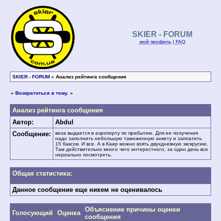
SKIER - FORUM
мой профиль
|
FAQ
SKIER - FORUM
» Анализ рейтинга сообщения
«
Возвратиться в тему.
»
Анализ рейтинга сообщения
Автор:
Abdul
Сообщение:
виза выдается в аэропорту по прибытию. Для ее получения
надо заполнить небольшую таможенную анкету и заплатить
15 баксов. И все. А в Каир можно взять двухдневную экскрусию.
Там действительно много чего интерестного, за один день все
нереально посмотреть.
Общая статистика:
Данное сообщение еще никем не оценивалось
Объяснение причины оценки
Голосующий
Оценка
сообщения