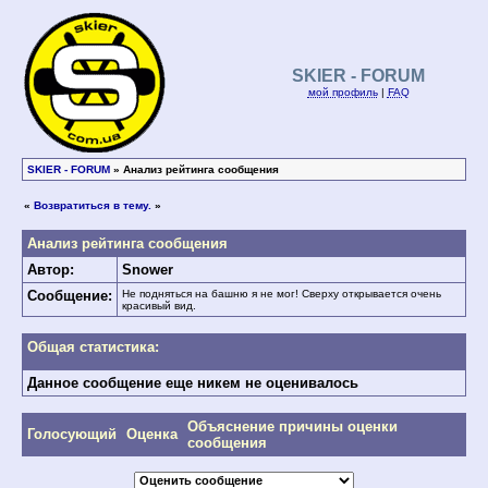
SKIER - FORUM
мой профиль
|
FAQ
SKIER - FORUM
» Анализ рейтинга сообщения
«
Возвратиться в тему.
»
Анализ рейтинга сообщения
Автор:
Snower
Сообщение:
Не подняться на башню я не мог! Сверху открывается очень
красивый вид.
Общая статистика:
Данное сообщение еще никем не оценивалось
Объяснение причины оценки
Голосующий
Оценка
сообщения