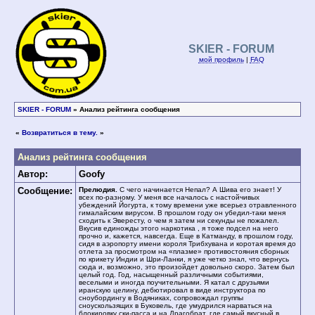
SKIER - FORUM
мой профиль
|
FAQ
SKIER - FORUM
» Анализ рейтинга сообщения
«
Возвратиться в тему.
»
Анализ рейтинга сообщения
Автор:
Goofy
Сообщение:
Прелюдия.
С чего начинается Непал? А Шива его знает! У
всех по-разному. У меня все началось с настойчивых
убеждений Йогурта, к тому времени уже всерьез отравленного
гималайским вирусом. В прошлом году он убедил-таки меня
сходить к Эвересту, о чем я затем ни секунды не пожалел.
Вкусив единожды этого наркотика , я тоже подсел на него
прочно и, кажется, навсегда. Еще в Катманду, в прошлом году,
сидя в аэропорту имени короля Трибхувана и коротая время до
отлета за просмотром на «плазме» противостояния сборных
по крикету Индии и Шри-Ланки, я уже четко знал, что вернусь
сюда и, возможно, это произойдет довольно скоро. Затем был
целый год. Год, насыщенный различными событиями,
веселыми и иногда поучительными. Я катал с друзьями
иранскую целину, дебютировал в виде инструктора по
сноубордингу в Водяниках, сопровождал группы
сноускользящих в Буковель, где умудрился нарваться на
блокировку ски-пасса и на Драгобрат, где самый вкусный в