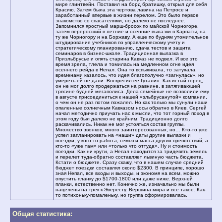
мире глинтвейн. Поставил на борд братишку, открыл для себя
Красию. Затем была эта чертова лавина на Петросе и
заработанный впервые в жизни перелом. Это было первое
знакомство со спасателями, но далеко не последнее.
Запомнился яростный марш-бросок по майской Чорногоре,
затем переросший в летние и осенние вылазки в Карпаты, на
ту же Чорногору и на Боржаву. А еще по будням утомительное
штудирование учебников по управленческому учету и
стратегическому планированию, сдача тестов и защита
семинаров в бизнес-школе. Традиционная вылазка в
Приэльбрусье и опять старина Кавказ не подвел. И все это
время зрела, тлела и томилась на медленном огне идея
осеннего рейда в Непал. Она то вспыхивала, то затухала,
временами казалось, что идея благополучно «загнулась», но
умереть ей не дали. Воскресил ее Гуталин. Как истый горец,
он не мог долго продержаться на равнине, в затягивающей
трясине будней мегаполиса. Дела семейные не позволили ему
в августе присоединиться к нашей «эльбрусанутой» компании,
о чем он не раз потом пожалел. Но как только мы сунули наши
опаленные солнечным Кавказом носы обратно в Киев, Сергей
начал методично приучать нас к мысли, что тот горный поход в
этом году был далеко не крайним. Традиционно долго
раскачивались. Никак не мог устояться состав группы.
Множество звонков, много заинтересованных, но… Кто-то уже
успел запланировать на «наши» даты другие вылазки и
поездки, у кого-то работа, семья и масса других препятствий, а
кто-то «уже там» или «только что оттуда». Ну и стоимость
поездки. Как ни крути, а Непал находится за тридевять земель
и перелет туда-обратно составляет львиную часть бюджета.
Кстати о бюджете. Сразу скажу, что в нашем случае средний
бюджет поездки составлял около $2300. В принципе, хорошо
зная Непал, все входы и выходы, и экономя на всем, можно
опустить планку до $1700-1800 или даже ниже. Верхней
планки, естественно нет. Конечно же, изначально мы были
нацелены на трек к Эвересту. Вершина мира и все такое. Как-
то потихоньку-помаленьку, но группа сформировалась.
Общая статистика: