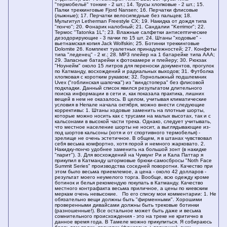
"термобельё" тонкие - 2 шт.; 14. Трусы хлопковые - 2 шт.; 15.
Палки треккинговые Fjord Nansen; 16. Перчатки флисовые
(лыжные); 17. Перчатки велосипедные без пальцев; 18.
Мультитул Letherman Freestyle CX; 19. Накидка от дождя типа
"пончо"; 20. Фонарик налобный; 21. Сандалии "Kerrimor"; 22.
Термос "Tatonka 1L"; 23. Влажные салфетки антисептические
дезодорирующие - 3 пачки по 15 шт. 24. Штаны "ходовые" -
вьетнамская копия Jack Wolfskin; 25. Ботинки треккинговые
Dolomite 26. Комплект туалетных принадлежностей; 27. Конфеты
типа "леденец" - 2 кг.; 28. МР3 плейер на 1 батарейке типа ААА;
29. Запасные батарейки к фотокамере и плейеру; 30. Рюкзак
"Ноунейм" около 15 литров для переноски документов, прогулок
по Катманду, восхождений и радиальных выходов; 31. Футболка
хлопковая с коротким рукавом; 32. Горнолыжный подшлемник
Uvex ("гоблинская шапочка") из "виндстопера" без флисовой
подкладки. Данный список явился результатом длительного
поиска информации в сети и, как показала практика, лишних
вещей в нем не оказалось. В целом, учитывая климатические
условия в Непале начала октября, можно внести следующие
коррективы: 1. Штаны ходовые заменить на плотные шорты,
которые можно носить как с трусами на малых высотах, так и с
кальсонами в высокой части трека. Однако, следует учитывать,
что местное население шорты не носит, а выглядывающие из-
под шортов кальсоны (хотя и от спортивного термобелья) -
зрелище не очень эстетичное. В общем, я в штанах чувствовал
себя весьма комфортно, хотя порой и немного жарковато. 2.
Накидку-пончо удобнее заменить на большой зонт (в накидке
"парит"). 3. Для восхождений на Чуккунг Ри и Кала Паттар я
прикупил в Катманду штормовые брюки-самосбросы "Noth Face
Summit Series" производства соседней поворотни. Качество при
этом было весьма приемлемое, а цена - около 42 долларов -
результат моего неумелого торга. Вообще, всю одежду кроме
ботинок и белья рекомендую покупать в Катманду. Качество
местного контрафакта весьма приличное, а цены по киевским
меркам очень невысокие. По его списку мои комментарии: 1. Не
обязательно вещи должны быть "фирменными". Хорошими
проверенными дивайсами должны быть трековые ботинки
(разношенные!). Все остальное может быть даже и весьма
сомнительного происхождения - это на треке не критично в
данное время года. В Тамеле можно прикупиться. Я собираюсь