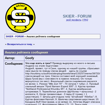
SKIER - FORUM
мой профиль
|
FAQ
SKIER - FORUM
» Анализ рейтинга сообщения
«
Возвратиться в тему.
»
Анализ рейтинга сообщения
Автор:
Goofy
Сообщение:
Что еще взять в трек?
Приведу выдержку из моего е-письма
Андрею на этапе подготовки: - - - - - - - - - - - - - - - - - - - - - - - - - -
Андрей, привет, тут я Сане, одному из нашей группы, сбрасывал
свои мысли по поводу списка вещей: здесь по ссылке
http://tourbina.ru/authors/alexplug/travels/view/133257/memo/39753/
список вещей на трек. Список составил мой хороший знакомый,
Шура Гусев (мы с ним вместе в лавине лежали). Он только
вернулся из тех мест. Финальный список снаряжения оказался
не велик: 1. Рюкзак "Milo Zurr 70" - 70 литров + тубус; 2. Пуховый
спальный мешок "Fjord Nansen Exped 300"; 3. Куртка пуховая
"Nothland Professional Khumbu 95"; 4. Куртка мембранная
штормовая; 5. Термобелье длинное (футболка + кальсоны) - 2
коплекта; 6. Носки треккинговые - 3 пары (2 тонкие + 1
шерстяные); 7. Штаны для отдыха типа "кетайский "Абибас"; 8.
Куртка флисовая Hannah; 9. Шапочка спортивная шерстяная; 10.
Бандана Buff Visor (рукав, а не кепка); 11. Аптечка (будет описана
отдельно); 12. Фотоаппарат Nikon L21; 13. Трусы типа