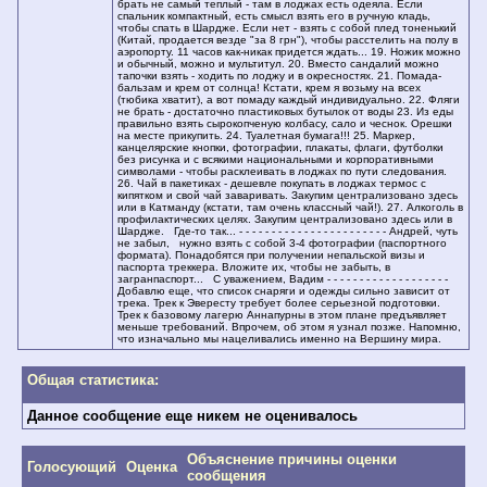
брать не самый теплый - там в лоджах есть одеяла. Если
спальник компактный, есть смысл взять его в ручную кладь,
чтобы спать в Шардже. Если нет - взять с собой плед тоненький
(Китай, продается везде "за 8 грн"), чтобы расстелить на полу в
аэропорту. 11 часов как-никак придется ждать... 19. Ножик можно
и обычный, можно и мультитул. 20. Вместо сандалий можно
тапочки взять - ходить по лоджу и в окресностях. 21. Помада-
бальзам и крем от солнца! Кстати, крем я возьму на всех
(тюбика хватит), а вот помаду каждый индивидуально. 22. Фляги
не брать - достаточно пластиковых бутылок от воды 23. Из еды
правильно взять сырокопченую колбасу, сало и чеснок. Орешки
на месте прикупить. 24. Туалетная бумага!!! 25. Маркер,
канцелярские кнопки, фотографии, плакаты, флаги, футболки
без рисунка и с всякими национальными и корпоративными
символами - чтобы расклеивать в лоджах по пути следования.
26. Чай в пакетиках - дешевле покупать в лоджах термос с
кипятком и свой чай заваривать. Закупим централизовано здесь
или в Катманду (кстати, там очень классный чай!). 27. Алкоголь в
профилактических целях. Закупим централизовано здесь или в
Шардже. Где-то так... - - - - - - - - - - - - - - - - - - - - - - - Андрей, чуть
не забыл, нужно взять с собой 3-4 фотографии (паспортного
формата). Понадобятся при получении непальской визы и
паспорта треккера. Вложите их, чтобы не забыть, в
загранпаспорт... С уважением, Вадим - - - - - - - - - - - - - - - - - - -
Добавлю еще, что список снаряги и одежды сильно зависит от
трека. Трек к Эвересту требует более серьезной подготовки.
Трек к базовому лагерю Аннапурны в этом плане предъявляет
меньше требований. Впрочем, об этом я узнал позже. Напомню,
что изначально мы нацеливались именно на Вершину мира.
Общая статистика:
Данное сообщение еще никем не оценивалось
Объяснение причины оценки
Голосующий
Оценка
сообщения