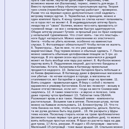
брать там палки, перчатки (флисовые + верхонки), очки,
возможно манки кэп (балаклаву), термос, емкость для воды. 2.
Вместо пуховика я беру обычную горнолыжную куртку. Теория
трех слоев (термобелье+флис+куртка) работает - проверено.
Разве что на перевал нужно дополнительно слой надевать -
ветровку поверх куртки. 3. Термобелья, в принципе, можно и
один комплект брать. К концу трека он слегка начнет попахивать,
но в горах пот не воняет 4. В индивидуальную аптечку брать
лекарства от "своих" болячек, можно чего-нить прихватить от
туземной пищи - не все с непривычки быстро адаптируются.
Общую аптечку решает Гутиев - в прошлый раз он брал напрокат
у непальской туркомпании. Что стоит взять - так это пластырь -
ноги будут натираться. Можно наколенники из эластичного
бинта - чтобы не убить коленки, особенно на каменистых
спусках. 5. Фотоаппарат обязательно!!! Чтобы потом не жалеть.
6. Термотрусы... Как по мне, то это уже заморочки
маркетинговые. Под термик можно и обычные одевать. 7. Пончо
можно заменить обычным целофановым плащом за 5 грн. из
перехода. В это время сезон муссонов закончился и дождей
может не быть вообще или пару раз капнет. 8. Футболок можно
парочку взять 9. Подшлемник лишний, достаточно банданы и
балаклавы. Кстати, балаклавы в Катманду прикольные
продаются недорого. 10. Запасных батареек брать побольше и
из Киева фирменных. В Катманду даже в фирменных магазинах
они убитые - по ночам холодно в городе, а магазины не
отапливаются, вот батарейки и сдыхают еще на прилавке. 11.
Взять сладкое - правильная идея. Я беру с собой с полкило
карамелек и упаковку батончиков. Если вес позволит - возьму в
Ашане отечественных, если нет - тогда на месте Сникерсами
закуплюсь. 12. А также гематоген - и вкусно и полезно, типа
даже горняху чуток прибивает 13. Таблетки типа ОБАНА.
Разжижает кровь и все такое. Никакой химии - компоненты
растительные. Возьмем там в аптеке. Полезная штука, потом
можно на Кавказе использовать. 14. Блокнот/ручку. 15. Что-то
типа банана на пояс, чтобы носить документы, деньги, билеты,
та же ручка должна быть под рукой... 16. Не раскрыта у Шуры
тема носков. Поскольку стирать носки на треке проблематично
(возможно только первых три дня и два крайних дня), то можно
взять побольше простых носков. Я брал из расчета пара на два
дня трека. 17.Кста, рюкзаки. Я ходил с 45-литровым - хватило.
Маленький 15-литровый - тоже выше крыши. 18. Спальник можно