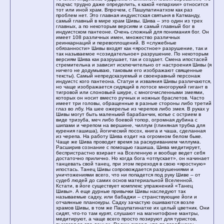
подчас трудно даже определить, к какой «епархии» относится
тот или иной храм. Впрочем, с Пашупатинатхом как раз
проблем нет. Это главная индуистская святыня в Катманду,
самый главный в мире храм Шивы. Шива – это один из трех
главных, а по некоторым версиям и самый главный бог в
индуистском пантеоне. Очень сложный для понимания бог. Он
имеет 108 различных имен, множество различных
реинкарнаций и перевоплощений. В «служебные
обязанности» Шивы входят как «яростное» разрушение, так и
так называемое «созидательное» разрушение. По некоторым
версиям Шива как разрушает, так и создает. Смена ипостасей
стремительна и зависит исключительно от настроения Шивы (я
ничего не додумываю, таковым его изображают священные
тексты). Самый непредсказуемый и своенравный персонаж
индуистc кого пантеона. Статуи и изваяния Шивы различаются,
но чаще изображается сидящий в лотосе многорукий гигант в
тигровой или слоновьей шкуре, с многочисленными змеями,
которых он носит вместо ручных и ножных браслетов. Часто
имеет три головы, обращенные в разные стороны либо третий
глаз во лбу. На шее ожерелье из черепов либо змея. В руках у
Шивы могут быть маленький барабанчик, копье с острием в
виде тризуба, меч либо боевой топор, огромная дубина с
шипами и черепом на вершине, чиллум (глиняная трубка для
курения гашиша), йогический посох, книга и чаша, сделанная
из черепа. На работу Шива ездит на огромном белом быке.
Чаще же Шива проводит время за раскуриванием чиллума.
Расширив сознание с помощью гашиша, Шива медитирует,
беспристрастно взирает на Вселенную и вообще ведет себя
достаточно прилично. Но когда бога «отпускает», он начинает
танцевать свой танец, при этом переходя в свою «яростную»
ипостась. Танец Шивы сопровождается разрушениями и
уничтожениями всего, что ни попадется под руку Шиве – от
судеб людей до самих основ материальной Вселенной.
Кстати, в йоге существует комплекс упражнений «Танец
Шивы». А еще дурные привычки Шивы наследуют так
называемые садху, или бабаджи – странствующие йоги и
отчаянные планокуры. Садху зачастую ошиваются возле
храмов Шивы, в том же Пашупатинатхе их целый цветник. Они
сидят, что-то там курят, слушают на магнитофоне мантры,
медитируют, а чаще всего просто позируют для туристов,