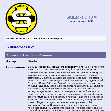
SKIER - FORUM
мой профиль
|
FAQ
SKIER - FORUM
» Анализ рейтинга сообщения
«
Возвратиться в тему.
»
Анализ рейтинга сообщения
Автор:
Goofy
Сообщение:
День 2. Про Шиву, страшного и непонятного
Начну с того, что
в Непале храмов больше, чем людей. Серьезно. Просто
храмами они называют как небольшие святилища, коих тут в
каждом дворе и на каждом углу, так и огромные храмовые
комплексы. В Катманду главные храмы, которые непременно
нужно посетить – это индуистский Пашупатинатх, буддистский
Буднатх, Храм Обезъян Сваямбунатх и комплекс храмов на
площади Дурбар. Маленьких же святилищ в Катманду, как и по
всему Непалу, неисчислимое множество, на них можно
наткнуться даже на этаже гостиницы, в стеновой нише или
даже посреди тротуара. Каждое святилище – место обитания
как минимум одного божества, а подчас и целого сонма богов
и богинь. Кстати, богов в Непале еще больше, чем храмов. По
словам Раджи, в одном только Катманду «живет» 10
миллионов богов. В этой удивительной стране настолько
тесно переплелись множество религий, прежде всего разных
течений индуизма, буддизма и анимистических верований, что