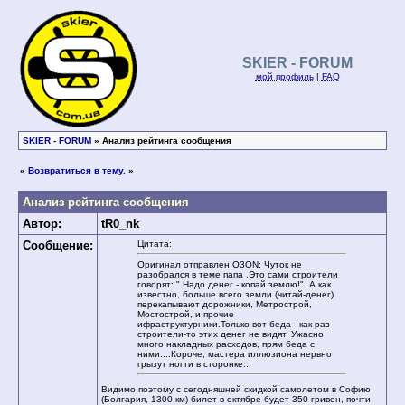
SKIER - FORUM
мой профиль
|
FAQ
SKIER - FORUM
» Анализ рейтинга сообщения
«
Возвратиться в тему.
»
Анализ рейтинга сообщения
Автор:
tR0_nk
Сообщение:
Цитата:
Оригинал отправлен O3ON: Чуток не
разобрался в теме папа .Это сами строители
говорят: " Надо денег - копай землю!". А как
известно, больше всего земли (читай-денег)
перекапывают дорожники, Метрострой,
Мостострой, и прочие
ифраструктурники.Только вот беда - как раз
строители-то этих денег не видят. Ужасно
много накладных расходов, прям беда с
ними....Короче, мастера иллюзиона нервно
грызут ногти в сторонке...
Видимо поэтому с сегодняшней скидкой самолетом в Софию
(Болгария, 1300 км) билет в октябре будет 350 гривен, почти